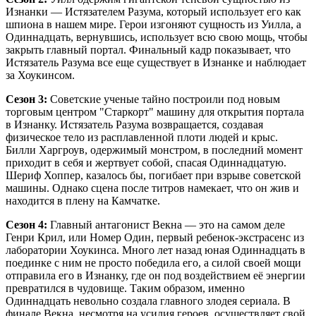
Изнанки — Истязателем Разума, который использует его как
шпиона в нашем мире. Герои изгоняют сущность из Уилла, а
Одиннадцать, вернувшись, использует всю свою мощь, чтобы
закрыть главный портал. Финальный кадр показывает, что
Истязатель Разума все еще существует в Изнанке и наблюдает
за Хоукинсом.
Сезон 3:
Советские ученые тайно построили под новым
торговым центром "Старкорт" машину для открытия портала
в Изнанку. Истязатель Разума возвращается, создавая
физическое тело из расплавленной плоти людей и крыс.
Билли Харгроув, одержимый монстром, в последний момент
приходит в себя и жертвует собой, спасая Одиннадцатую.
Шериф Хоппер, казалось бы, погибает при взрыве советской
машины. Однако сцена после титров намекает, что он жив и
находится в плену на Камчатке.
Сезон 4:
Главный антагонист Векна — это на самом деле
Генри Крил, или Номер Один, первый ребенок-экстрасенс из
лаборатории Хоукинса. Много лет назад юная Одиннадцать в
поединке с ним не просто победила его, а силой своей мощи
отправила его в Изнанку, где он под воздействием её энергии
превратился в чудовище. Таким образом, именно
Одиннадцать невольно создала главного злодея сериала. В
финале Векна, несмотря на усилия героев, осуществляет свой