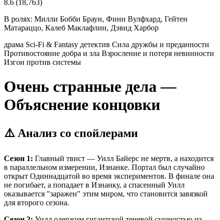
8.6
(18,763)
В ролях:
Милли Бобби Браун, Финн Вулфхард, Гейтен
Матараццо, Калеб Маклафлин, Дэвид Харбор
драма
Sci-Fi & Fantasy
детектив
Сила дружбы и преданности
Противостояние добра и зла
Взросление и потеря невинности
Изгои против системы
Очень странные дела —
Объяснение концовки
⚠️ Анализ со спойлерами
Сезон 1:
Главный твист — Уилл Байерс не мертв, а находится
в параллельном измерении, Изнанке. Портал был случайно
открыт Одиннадцатой во время экспериментов. В финале она
не погибает, а попадает в Изнанку, а спасенный Уилл
оказывается "заражен" этим миром, что становится завязкой
для второго сезона.
Сезон 2:
Уилл одержим гигантской теневой сущностью из