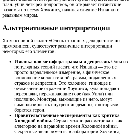
план: убив четырех подростков, он открывает гигантские
разломы по всему Хоукинсу, начиная слияние Изнанки с
реальным миром.
Альтернативные интерпретации
Хотя основной сюжет «Очень странных дел» достаточно
прямолинеен, существуют различные интерпретации
некоторых его элементов:
Изнанка как метафора травмы и депрессии.
Одна из
популярных теорий гласит, что Изнанка — это не
просто параллельное измерение, а физическое
воплощение коллективной травмы, подавленных
страхов и депрессии. Это холодное, гниющее и
безжизненное отражение Хоукинса, куда попадают
персонажи, переживающие горе (как Уилл) или
изоляцию. Монстры, выходящие из него, могут
символизировать внутренние демоны, с которыми
борются герои.
Правительственные эксперименты как критика
Холодной войны.
Сериал можно рассматривать как
аллегорию на паранойю времен Холодной войны.
Секретные эксперименты в лаборатории Хоукинса,