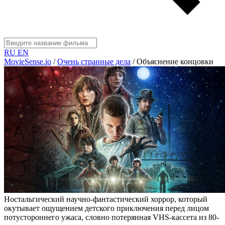
RU
EN
MovieSense.io
/
Очень странные дела
/
Объяснение концовки
Ностальгический научно-фантастический хоррор, который
окутывает ощущением детского приключения перед лицом
потустороннего ужаса, словно потерянная VHS-кассета из 80-