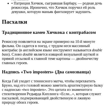
•
Патриция Хичкок, сыгравшая Барбару, — родная дочь
режиссера. Иронично, что Хичкок поручил ей роль
девушки, которую маньяк фантазирует задушить.
Пасхалки
Традиционное камео Хичкока с контрабасом
Режиссер появляется на экране примерно на 10-й минуте
фильма. Он садится в поезд, с трудом неся массивный
контрабас (в английском языке инструмент называется
double
bass
). Слово
double
является изящной визуальной шуткой и
прямой отсылкой к главной теме картины — двойничеству
главных героев.
Надпись «Two imposters» (Два самозванца)
Когда Гай уходит с теннисного матча, чтобы перехватить
Бруно, над его головой можно заметить архитектурную балку
с надписью «two imposters». Это цитата из знаменитого
стихотворения Редьярда Киплинга «Если...», которая служит
пасхалкой, подчеркивающей двойственную и лживую
природу обоих героев.