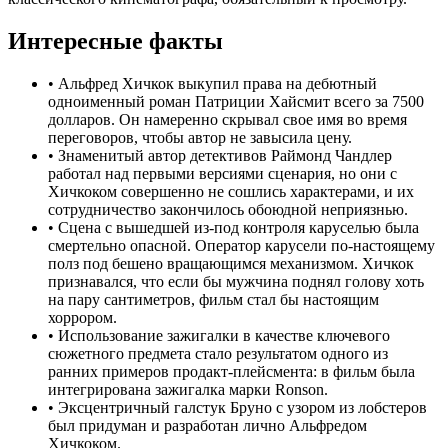
Интересные факты
•
Альфред Хичкок выкупил права на дебютный
одноименный роман Патриции Хайсмит всего за 7500
долларов. Он намеренно скрывал свое имя во время
переговоров, чтобы автор не завысила цену.
•
Знаменитый автор детективов Раймонд Чандлер
работал над первыми версиями сценария, но они с
Хичкоком совершенно не сошлись характерами, и их
сотрудничество закончилось обоюдной неприязнью.
•
Сцена с вышедшей из-под контроля каруселью была
смертельно опасной. Оператор карусели по-настоящему
полз под бешено вращающимся механизмом. Хичкок
признавался, что если бы мужчина поднял голову хоть
на пару сантиметров, фильм стал бы настоящим
хоррором.
•
Использование зажигалки в качестве ключевого
сюжетного предмета стало результатом одного из
ранних примеров продакт-плейсмента: в фильм была
интегрирована зажигалка марки Ronson.
•
Эксцентричный галстук Бруно с узором из лобстеров
был придуман и разработан лично Альфредом
Хичкоком.