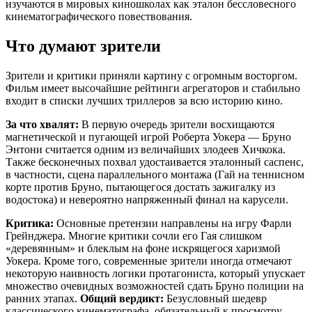
изучаются в мировых киношколах как эталон бессловесного
кинематографического повествования.
Что думают зрители
Зрители и критики приняли картину с огромным восторгом.
Фильм имеет высочайшие рейтинги агрегаторов и стабильно
входит в списки лучших триллеров за всю историю кино.
За что хвалят:
В первую очередь зрители восхищаются
магнетической и пугающей игрой Роберта Уокера — Бруно
Энтони считается одним из величайших злодеев Хичкока.
Также бесконечных похвал удостаивается эталонный саспенс,
в частности, сцена параллельного монтажа (Гай на теннисном
корте против Бруно, пытающегося достать зажигалку из
водостока) и невероятно напряженный финал на карусели.
Критика:
Основные претензии направлены на игру Фарли
Грейнджера. Многие критики сочли его Гая слишком
«деревянным» и блеклым на фоне искрящегося харизмой
Уокера. Кроме того, современные зрители иногда отмечают
некоторую наивность логики протагониста, который упускает
множество очевидных возможностей сдать Бруно полиции на
ранних этапах.
Общий вердикт:
Безусловный шедевр
классического кинематографа, обязательный к просмотру.