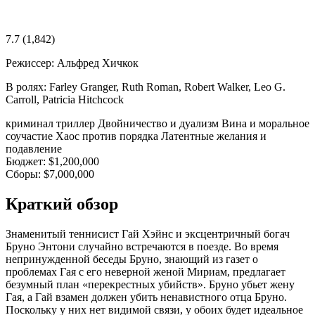
7.7
(1,842)
Режиссер:
Альфред Хичкок
В ролях:
Farley Granger, Ruth Roman, Robert Walker, Leo G.
Carroll, Patricia Hitchcock
криминал
триллер
Двойничество и дуализм
Вина и моральное
соучастие
Хаос против порядка
Латентные желания и
подавление
Бюджет:
$1,200,000
Сборы:
$7,000,000
Краткий обзор
Знаменитый теннисист Гай Хэйнс и эксцентричный богач
Бруно Энтони случайно встречаются в поезде. Во время
непринужденной беседы Бруно, знающий из газет о
проблемах Гая с его неверной женой Мириам, предлагает
безумный план «перекрестных убийств». Бруно убьет жену
Гая, а Гай взамен должен убить ненавистного отца Бруно.
Поскольку у них нет видимой связи, у обоих будет идеальное