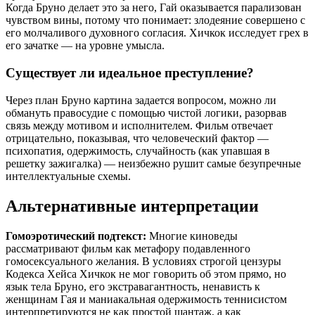
Когда Бруно делает это за него, Гай оказывается парализован
чувством вины, потому что понимает: злодеяние совершено с
его молчаливого духовного согласия. Хичкок исследует грех в
его зачатке — на уровне умысла.
Существует ли идеальное преступление?
Через план Бруно картина задается вопросом, можно ли
обмануть правосудие с помощью чистой логики, разорвав
связь между мотивом и исполнителем. Фильм отвечает
отрицательно, показывая, что человеческий фактор —
психопатия, одержимость, случайность (как упавшая в
решетку зажигалка) — неизбежно рушит самые безупречные
интеллектуальные схемы.
Альтернативные интерпретации
Гомоэротический подтекст:
Многие киноведы
рассматривают фильм как метафору подавленного
гомосексуального желания. В условиях строгой цензуры
Кодекса Хейса Хичкок не мог говорить об этом прямо, но
язык тела Бруно, его экстравагантность, ненависть к
женщинам Гая и маниакальная одержимость теннисистом
интерпретируются не как простой шантаж, а как