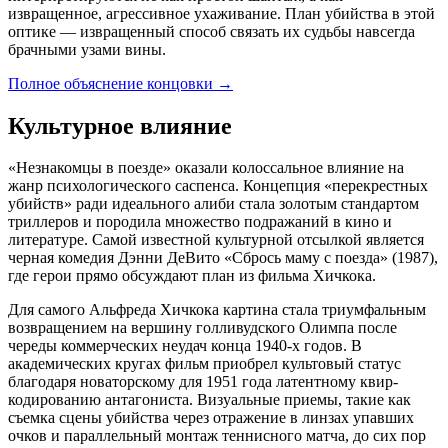
извращенное, агрессивное ухаживание. План убийства в этой
оптике — извращенный способ связать их судьбы навсегда
брачными узами вины.
Полное объяснение концовки
→
Культурное влияние
«Незнакомцы в поезде» оказали колоссальное влияние на
жанр психологического саспенса. Концепция «перекрестных
убийств» ради идеального алиби стала золотым стандартом
триллеров и породила множество подражаний в кино и
литературе. Самой известной культурной отсылкой является
черная комедия Дэнни ДеВито «Сбрось маму с поезда» (1987),
где герои прямо обсуждают план из фильма Хичкока.
Для самого Альфреда Хичкока картина стала триумфальным
возвращением на вершину голливудского Олимпа после
череды коммерческих неудач конца 1940-х годов. В
академических кругах фильм приобрел культовый статус
благодаря новаторскому для 1951 года латентному квир-
кодированию антагониста. Визуальные приемы, такие как
съемка сцены убийства через отражение в линзах упавших
очков и параллельный монтаж теннисного матча, до сих пор