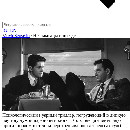
RU
EN
MovieSense.io
/
Незнакомцы в поезде
Психологический нуарный триллер, погружающий в липкую
паутину чужой паранойи и вины. Это зловещий танец двух
противоположностей на перекрещивающихся рельсах судьбы,