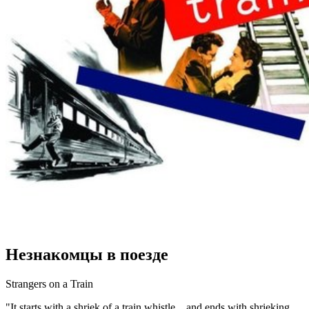
Незнакомцы в поезде
Strangers on a Train
"It starts with a shriek of a train whistle... and ends with shrieking