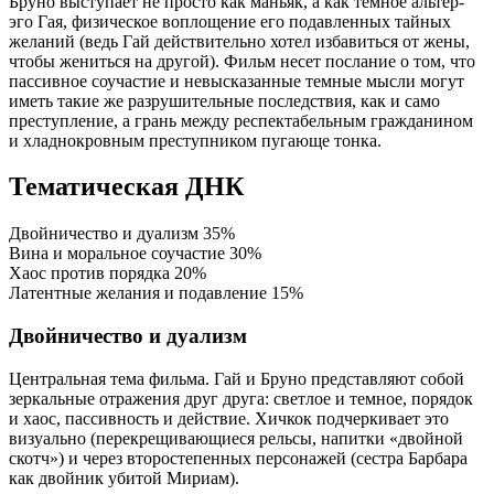
Бруно выступает не просто как маньяк, а как темное альтер-
эго Гая, физическое воплощение его подавленных тайных
желаний (ведь Гай действительно хотел избавиться от жены,
чтобы жениться на другой). Фильм несет послание о том, что
пассивное соучастие и невысказанные темные мысли могут
иметь такие же разрушительные последствия, как и само
преступление, а грань между респектабельным гражданином
и хладнокровным преступником пугающе тонка.
Тематическая ДНК
Двойничество и дуализм
35%
Вина и моральное соучастие
30%
Хаос против порядка
20%
Латентные желания и подавление
15%
Двойничество и дуализм
Центральная тема фильма. Гай и Бруно представляют собой
зеркальные отражения друг друга: светлое и темное, порядок
и хаос, пассивность и действие. Хичкок подчеркивает это
визуально (перекрещивающиеся рельсы, напитки «двойной
скотч») и через второстепенных персонажей (сестра Барбара
как двойник убитой Мириам).