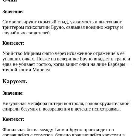
Значение:
Символизируют скрытый стыд, уязвимость и выступают
триггером психопатии Бруно, связывая воедино жертву и
случайных свидетелей.
Контекст:
Убийство Мириам снято через искаженное отражение в ее
упавших очках. Позже на вечеринке Бруно впадает в транс и
едва не убивает гостью, когда видит очки на лице Барбары —
точной копии Мириам.
Карусель
Значение:
Визуальная метафора потери контроля, головокружительной
спирали безумия и возвращения в детские психотравмы.
Контекст:
Финальная битва между Гаем и Бруно происходит на
сорвавшейся с тормозов, бешено вращающейся карусели в