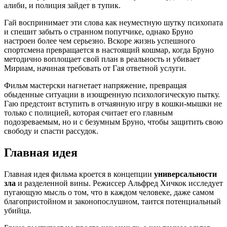
алиби, и полиция зайдет в тупик.
Гай воспринимает эти слова как неуместную шутку психопата
и спешит забыть о странном попутчике, однако Бруно
настроен более чем серьезно. Вскоре жизнь успешного
спортсмена превращается в настоящий кошмар, когда Бруно
методично воплощает свой план в реальность и убивает
Мириам, начиная требовать от Гая ответной услуги.
Фильм мастерски нагнетает напряжение, превращая
обыденные ситуации в изощренную психологическую пытку.
Гаю предстоит вступить в отчаянную игру в кошки-мышки не
только с полицией, которая считает его главным
подозреваемым, но и с безумным Бруно, чтобы защитить свою
свободу и спасти рассудок.
Главная идея
Главная идея фильма кроется в концепции
универсальности
зла
и разделенной вины. Режиссер Альфред Хичкок исследует
пугающую мысль о том, что в каждом человеке, даже самом
благопристойном и законопослушном, таится потенциальный
убийца.