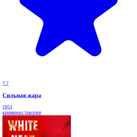
7.7
Сильная жара
1953
криминал
триллер