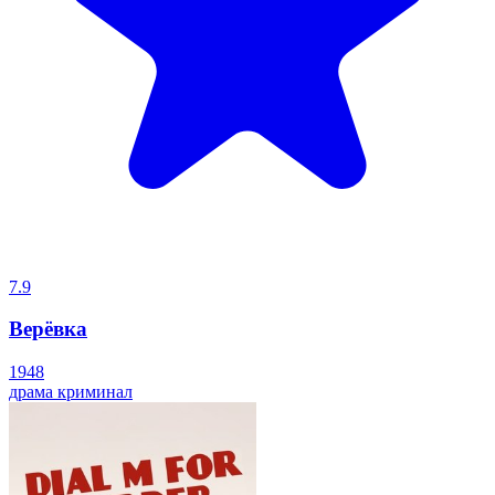
7.9
Верёвка
1948
драма
криминал