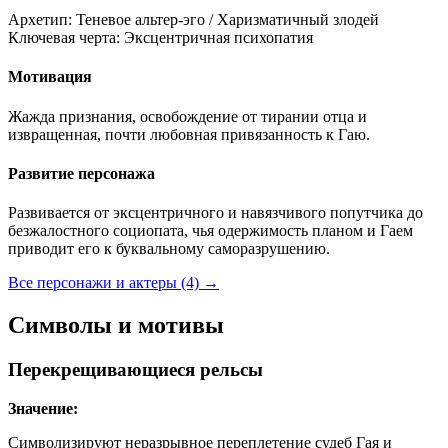
Архетип:
Теневое альтер-эго / Харизматичный злодей
Ключевая черта:
Эксцентричная психопатия
Мотивация
Жажда признания, освобождение от тирании отца и
извращенная, почти любовная привязанность к Гаю.
Развитие персонажа
Развивается от эксцентричного и навязчивого попутчика до
безжалостного социопата, чья одержимость планом и Гаем
приводит его к буквальному саморазрушению.
Все персонажи и актеры (4)
→
Символы и мотивы
Перекрещивающиеся рельсы
Значение:
Символизируют неразрывное переплетение судеб Гая и