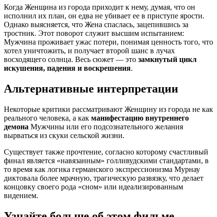
Когда Женщина из города приходит к нему, думая, что он
исполнил их план, он едва не убивает ее в приступе ярости.
Однако выясняется, что Жена спаслась, зацепившись за
тростник. Этот поворот служит высшим испытанием:
Мужчина проживает ужас потери, понимая ценность того, что
хотел уничтожить, и получает второй шанс в лучах
восходящего солнца. Весь сюжет — это
замкнутый цикл
искушения, падения и воскрешения
.
Альтернативные интерпретации
Некоторые критики рассматривают Женщину из города не как
реального человека, а как
манифестацию внутреннего
демона
Мужчины или его подсознательного желания
вырваться из скуки сельской жизни.
Существует также прочтение, согласно которому счастливый
финал является «навязанным» голливудскими стандартами, в
то время как логика германского экспрессионизма Мурнау
диктовала более мрачную, трагическую развязку, что делает
концовку своего рода «сном» или идеализированным
видением.
Узнайте больше об этом фильме