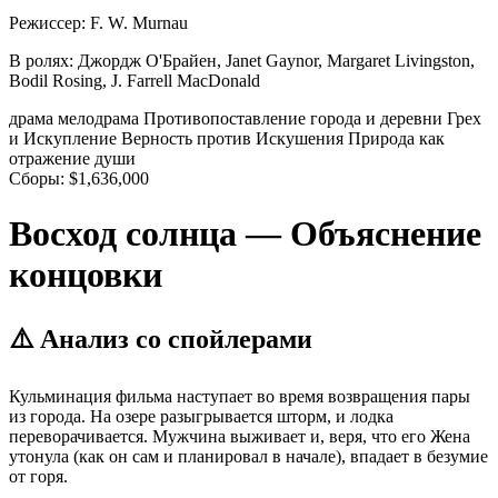
Режиссер:
F. W. Murnau
В ролях:
Джордж О'Брайен, Janet Gaynor, Margaret Livingston,
Bodil Rosing, J. Farrell MacDonald
драма
мелодрама
Противопоставление города и деревни
Грех
и Искупление
Верность против Искушения
Природа как
отражение души
Сборы:
$1,636,000
Восход солнца — Объяснение
концовки
⚠️ Анализ со спойлерами
Кульминация фильма наступает во время возвращения пары
из города. На озере разыгрывается шторм, и лодка
переворачивается. Мужчина выживает и, веря, что его Жена
утонула (как он сам и планировал в начале), впадает в безумие
от горя.