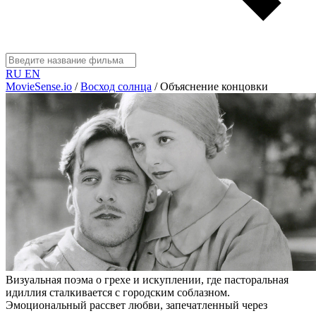
RU
EN
MovieSense.io
/
Восход солнца
/
Объяснение концовки
Визуальная поэма о грехе и искуплении, где пасторальная
идиллия сталкивается с городским соблазном.
Эмоциональный рассвет любви, запечатленный через