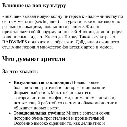
Влияние на поп-культуру
«Suzume» вызвал новую волну интереса к «паломничеству по
святым местам» (seichi junrei) — туристическим поездкам по
реальным локациям, показанным в аниме. Фильм
представляет собой роуд-муви по всей Японии, демонстрируя
живописные виды от Кюсю до Тохоку. Также саундтрек от
RADWIMPS стал хитом, а образ кота Дайдзина и ожившего
стульчика породил множество фанатских артов и мемов.
Что думают зрители
За что хвалят:
Визуальная составляющая:
Подавляющее
большинство зрителей в восторге от анимации.
Фирменный стиль Макото Синкая с его
фотореалистичными фонами, вниманием к деталям,
потрясающей работой со светом и облаками достиг в
«Suzume» новых высот.
Эмоциональная глубина:
Многие зрители сочли
историю очень трогательной и пронзительной.
Особенно высоко оценили то, как деликатно и