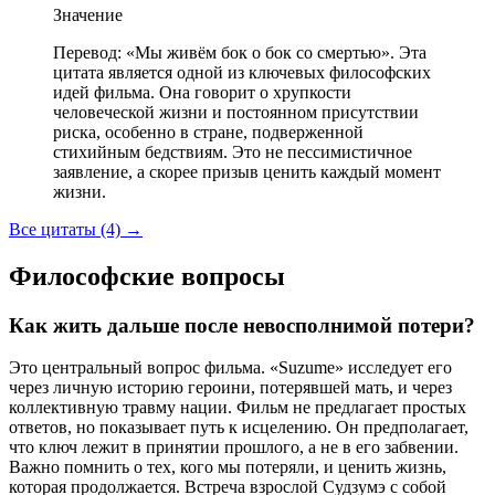
Значение
Перевод: «Мы живём бок о бок со смертью». Эта
цитата является одной из ключевых философских
идей фильма. Она говорит о хрупкости
человеческой жизни и постоянном присутствии
риска, особенно в стране, подверженной
стихийным бедствиям. Это не пессимистичное
заявление, а скорее призыв ценить каждый момент
жизни.
Все цитаты (4)
→
Философские вопросы
Как жить дальше после невосполнимой потери?
Это центральный вопрос фильма. «Suzume» исследует его
через личную историю героини, потерявшей мать, и через
коллективную травму нации. Фильм не предлагает простых
ответов, но показывает путь к исцелению. Он предполагает,
что ключ лежит в принятии прошлого, а не в его забвении.
Важно помнить о тех, кого мы потеряли, и ценить жизнь,
которая продолжается. Встреча взрослой Судзумэ с собой