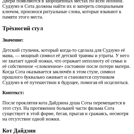
Двери появляются в заброшенных местах по всей Японии.
Судзумэ и Сота должны найти их и запереть специальным
ключом, произнося ритуальные слова, которые взывают к
памяти этого места.
Трёхногий стул
Значение:
Детский стульчик, который когда-то сделала для Судзумэ её
мама, — мощный символ её детской травмы и утраты. У него
не хватает одной ножки, что отражает неполноту её семьи и
её собственное «сломленное» состояние после потери матери.
Когда Сота оказывается заключён в этом стуле, символ
прошлого буквально оживает и становится спутником
Судзумэ в её путешествии в будущее, помогая ей исцелиться.
Контекст:
После проклятия кота Дайдзина душа Соты перемещается в
этот стул. На протяжении большей части фильма Сота
существует в этой форме, бегая, прыгая и сражаясь, несмотря
на отсутствие одной ножки.
Кот Дайдзин