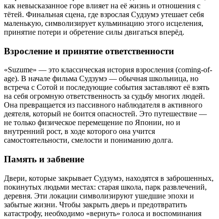
как невысказанное горе влияет на её жизнь и отношения с
тётей. Финальная сцена, где взрослая Судзумэ утешает себя
маленькую, символизирует кульминацию этого исцеления,
принятие потери и обретение силы двигаться вперёд.
Взросление и принятие ответственности
«Suzume» — это классическая история взросления (coming-of-
age). В начале фильма Судзумэ — обычная школьница, но
встреча с Сотой и последующие события заставляют её взять
на себя огромную ответственность за судьбу многих людей.
Она превращается из пассивного наблюдателя в активного
деятеля, который не боится опасностей. Это путешествие —
не только физическое перемещение по Японии, но и
внутренний рост, в ходе которого она учится
самостоятельности, смелости и пониманию долга.
Память и забвение
Двери, которые закрывает Судзумэ, находятся в заброшенных,
покинутых людьми местах: старая школа, парк развлечений,
деревня. Эти локации символизируют ушедшие эпохи и
забытые жизни. Чтобы закрыть дверь и предотвратить
катастрофу, необходимо «вернуть» голоса и воспоминания