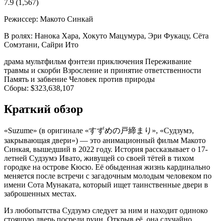
7.9
(1,567)
Режиссер:
Макото Синкай
В ролях:
Нанока Хара, Хокуто Мацумура, Эри Фукацу, Сёта
Сомэтани, Сайри Ито
драма
мультфильм
фэнтези
приключения
Переживание
травмы и скорби
Взросление и принятие ответственности
Память и забвение
Человек против природы
Сборы:
$323,638,107
Краткий обзор
«Suzume» (в оригинале «すずめの戸締まり», «Судзумэ,
закрывающая двери») — это анимационный фильм Макото
Синкая, вышедший в 2022 году. История рассказывает о 17-
летней Судзумэ Ивато, живущей со своей тётей в тихом
городке на острове Кюсю. Её обыденная жизнь кардинально
меняется после встречи с загадочным молодым человеком по
имени Сота Мунаката, который ищет таинственные двери в
заброшенных местах.
Из любопытства Судзумэ следует за ним и находит одиноко
стоящую дверь посреди руин. Открыв её, она случайно