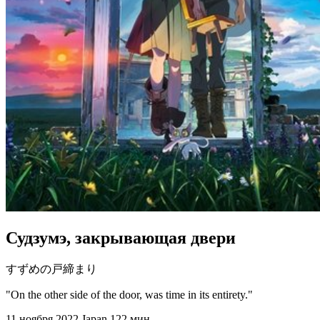
Судзумэ, закрывающая двери
すずめの戸締まり
"On the other side of the door, was time in its entirety."
11 ноября 2022
Japan
122 мин