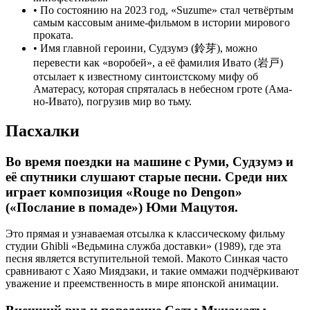
•
По состоянию на 2023 год, «Suzume» стал четвёртым
самым кассовым аниме-фильмом в истории мирового
проката.
•
Имя главной героини, Судзумэ (鈴芽), можно
перевести как «воробей», а её фамилия Ивато (岩戸)
отсылает к известному синтоистскому мифу об
Аматерасу, которая спряталась в небесном гроте (Ама-
но-Ивато), погрузив мир во тьму.
Пасхалки
Во время поездки на машине с Руми, Судзумэ и
её спутники слушают старые песни. Среди них
играет композиция «Rouge no Dengon»
(«Послание в помаде») Юми Мацутоя.
Это прямая и узнаваемая отсылка к классическому фильму
студии Ghibli «Ведьмина служба доставки» (1989), где эта
песня является вступительной темой. Макото Синкая часто
сравнивают с Хаяо Миядзаки, и такие оммажи подчёркивают
уважение и преемственность в мире японской анимации.