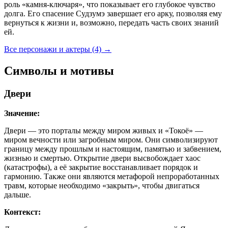
роль «камня-ключаря», что показывает его глубокое чувство
долга. Его спасение Судзумэ завершает его арку, позволяя ему
вернуться к жизни и, возможно, передать часть своих знаний
ей.
Все персонажи и актеры (4)
→
Символы и мотивы
Двери
Значение:
Двери — это порталы между миром живых и «Токоё» —
миром вечности или загробным миром. Они символизируют
границу между прошлым и настоящим, памятью и забвением,
жизнью и смертью. Открытие двери высвобождает хаос
(катастрофы), а её закрытие восстанавливает порядок и
гармонию. Также они являются метафорой непроработанных
травм, которые необходимо «закрыть», чтобы двигаться
дальше.
Контекст: