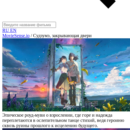
RU
EN
MovieSense.io
/
Судзумэ, закрывающая двери
Эпическое роуд-муви о взрослении, где горе и надежда
переплетаются в ослепительном танце стихий, ведя героиню
сквозь руины прошлого к исцелению будущего.