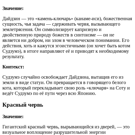
Значение:
Дайдзин — это «камень-ключарь» (канаме-иси), божественная
сущность, чья задача — сдерживать червя, вызывающего
землетрясения. Он символизирует капризную и
двойственную природу божеств в синтоизме — он не
является ни добром, ни злом в человеческом понимании. Его
действия, хоть и кажутся эгоистичными (он хочет быть котом
Судзумэ), в итоге направляют её и приводят к необходимому
результату.
Контекст:
Судзумэ случайно освобождает Дайдзина, вытащив его из
земли в виде статуи. Он превращается в говорящего белого
кота, который перекладывает свою роль «ключаря» на Соту и
ведёт Судзумэ по её пути через всю Японию.
Красный червь
Значение:
Гигантский красный червь, вырывающийся из дверей, — это
визуальное воплощение разрушительной энергии