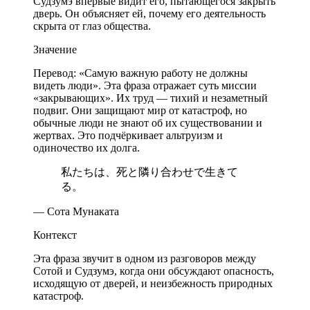
Судзумэ впервые видит его, пытающегося закрыть
дверь. Он объясняет ей, почему его деятельность
скрыта от глаз общества.
Значение
Перевод: «Самую важную работу не должны
видеть люди». Эта фраза отражает суть миссии
«закрывающих». Их труд — тихий и незаметный
подвиг. Они защищают мир от катастроф, но
обычные люди не знают об их существовании и
жертвах. Это подчёркивает альтруизм и
одиночество их долга.
私たちは、死と隣り合わせで生きて
る。
— Сота Мунаката
Контекст
Эта фраза звучит в одном из разговоров между
Сотой и Судзумэ, когда они обсуждают опасность,
исходящую от дверей, и неизбежность природных
катастроф.