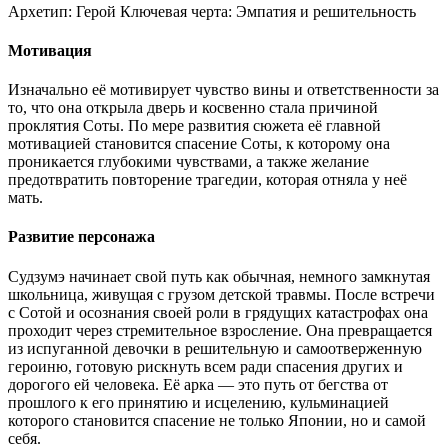
Архетип:
Герой
Ключевая черта:
Эмпатия и решительность
Мотивация
Изначально её мотивирует чувство вины и ответственности за
то, что она открыла дверь и косвенно стала причиной
проклятия Соты. По мере развития сюжета её главной
мотивацией становится спасение Соты, к которому она
проникается глубокими чувствами, а также желание
предотвратить повторение трагедии, которая отняла у неё
мать.
Развитие персонажа
Судзумэ начинает свой путь как обычная, немного замкнутая
школьница, живущая с грузом детской травмы. После встречи
с Сотой и осознания своей роли в грядущих катастрофах она
проходит через стремительное взросление. Она превращается
из испуганной девочки в решительную и самоотверженную
героиню, готовую рискнуть всем ради спасения других и
дорогого ей человека. Её арка — это путь от бегства от
прошлого к его принятию и исцелению, кульминацией
которого становится спасение не только Японии, но и самой
себя.