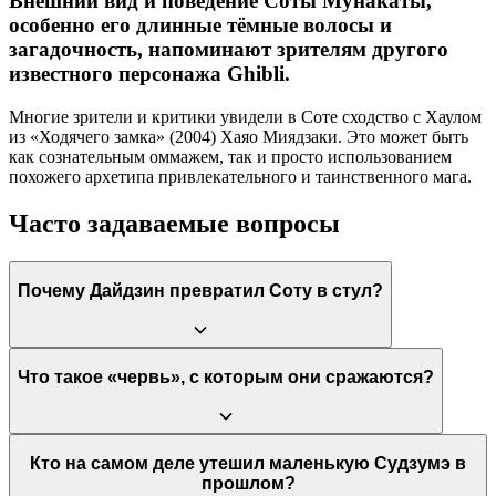
Внешний вид и поведение Соты Мунакаты,
особенно его длинные тёмные волосы и
загадочность, напоминают зрителям другого
известного персонажа Ghibli.
Многие зрители и критики увидели в Соте сходство с Хаулом
из «Ходячего замка» (2004) Хаяо Миядзаки. Это может быть
как сознательным оммажем, так и просто использованием
похожего архетипа привлекательного и таинственного мага.
Часто задаваемые вопросы
Почему Дайдзин превратил Соту в стул?
Дайдзин, будучи «камнем-ключарём», устал от своей роли.
Что такое «червь», с которым они сражаются?
Когда Судзумэ освободила его, он захотел быть просто её
котом. Он переложил свою божественную обязанность на
ближайшего подходящего кандидата — Соту, чтобы самому
обрести свободу. Это был не столько злонамеренный, сколько
«Червь» — это визуальное воплощение разрушительной
Кто на самом деле утешил маленькую Судзумэ в
эгоистичный и детский поступок.
сейсмической энергии, которая вызывает землетрясения. В
прошлом?