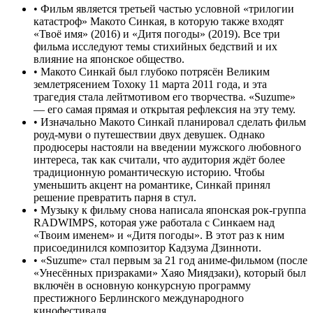
•
Фильм является третьей частью условной «трилогии
катастроф» Макото Синкая, в которую также входят
«Твоё имя» (2016) и «Дитя погоды» (2019). Все три
фильма исследуют темы стихийных бедствий и их
влияние на японское общество.
•
Макото Синкай был глубоко потрясён Великим
землетрясением Тохоку 11 марта 2011 года, и эта
трагедия стала лейтмотивом его творчества. «Suzume»
— его самая прямая и открытая рефлексия на эту тему.
•
Изначально Макото Синкай планировал сделать фильм
роуд-муви о путешествии двух девушек. Однако
продюсеры настояли на введении мужского любовного
интереса, так как считали, что аудитория ждёт более
традиционную романтическую историю. Чтобы
уменьшить акцент на романтике, Синкай принял
решение превратить парня в стул.
•
Музыку к фильму снова написала японская рок-группа
RADWIMPS, которая уже работала с Синкаем над
«Твоим именем» и «Дитя погоды». В этот раз к ним
присоединился композитор Кадзума Дзинноти.
•
«Suzume» стал первым за 21 год аниме-фильмом (после
«Унесённых призраками» Хаяо Миядзаки), который был
включён в основную конкурсную программу
престижного Берлинского международного
кинофестиваля.