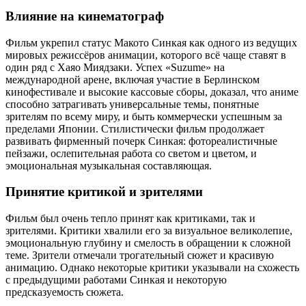
Влияние на кинематограф
Фильм укрепил статус Макото Синкая как одного из ведущих
мировых режиссёров анимации, которого всё чаще ставят в
один ряд с Хаяо Миядзаки. Успех «Suzume» на
международной арене, включая участие в Берлинском
кинофестивале и высокие кассовые сборы, доказал, что аниме
способно затрагивать универсальные темы, понятные
зрителям по всему миру, и быть коммерчески успешным за
пределами Японии. Стилистически фильм продолжает
развивать фирменный почерк Синкая: фотореалистичные
пейзажи, ослепительная работа со светом и цветом, и
эмоциональная музыкальная составляющая.
Принятие критикой и зрителями
Фильм был очень тепло принят как критиками, так и
зрителями. Критики хвалили его за визуальное великолепие,
эмоциональную глубину и смелость в обращении к сложной
теме. Зрители отмечали трогательный сюжет и красивую
анимацию. Однако некоторые критики указывали на схожесть
с предыдущими работами Синкая и некоторую
предсказуемость сюжета.