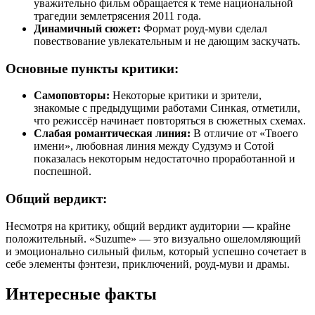
уважительно фильм обращается к теме национальной
трагедии землетрясения 2011 года.
Динамичный сюжет:
Формат роуд-муви сделал
повествование увлекательным и не дающим заскучать.
Основные пункты критики:
Самоповторы:
Некоторые критики и зрители,
знакомые с предыдущими работами Синкая, отметили,
что режиссёр начинает повторяться в сюжетных схемах.
Слабая романтическая линия:
В отличие от «Твоего
имени», любовная линия между Судзумэ и Сотой
показалась некоторым недостаточно проработанной и
поспешной.
Общий вердикт:
Несмотря на критику, общий вердикт аудитории — крайне
положительный. «Suzume» — это визуально ошеломляющий
и эмоционально сильный фильм, который успешно сочетает в
себе элементы фэнтези, приключений, роуд-муви и драмы.
Интересные факты