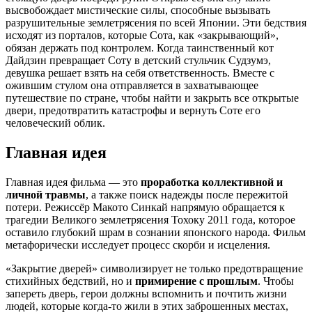
высвобождает мистические силы, способные вызывать
разрушительные землетрясения по всей Японии. Эти бедствия
исходят из порталов, которые Сота, как «закрывающий»,
обязан держать под контролем. Когда таинственный кот
Дайдзин превращает Соту в детский стульчик Судзумэ,
девушка решает взять на себя ответственность. Вместе с
ожившим стулом она отправляется в захватывающее
путешествие по стране, чтобы найти и закрыть все открытые
двери, предотвратить катастрофы и вернуть Соте его
человеческий облик.
Главная идея
Главная идея фильма — это
проработка коллективной и
личной травмы
, а также поиск надежды после пережитой
потери. Режиссёр Макото Синкай напрямую обращается к
трагедии Великого землетрясения Тохоку 2011 года, которое
оставило глубокий шрам в сознании японского народа. Фильм
метафорически исследует процесс скорби и исцеления.
«Закрытие дверей» символизирует не только предотвращение
стихийных бедствий, но и
примирение с прошлым
. Чтобы
запереть дверь, герои должны вспомнить и почтить жизни
людей, которые когда-то жили в этих заброшенных местах,