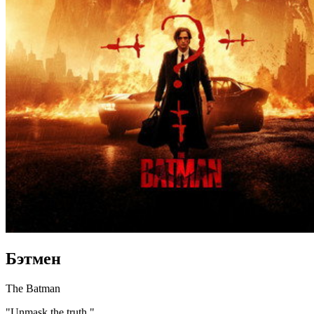
Бэтмен
The Batman
"Unmask the truth."