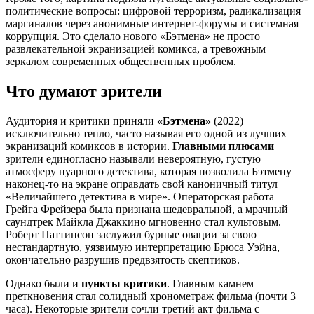
политические вопросы: цифровой терроризм, радикализация
маргиналов через анонимные интернет-форумы и системная
коррупция. Это сделало нового «Бэтмена» не просто
развлекательной экранизацией комикса, а тревожным
зеркалом современных общественных проблем.
Что думают зрители
Аудитория и критики приняли
«Бэтмена»
(2022)
исключительно тепло, часто называя его одной из лучших
экранизаций комиксов в истории.
Главными плюсами
зрители единогласно называли невероятную, густую
атмосферу нуарного детектива, которая позволила Бэтмену
наконец-то на экране оправдать свой каноничный титул
«Величайшего детектива в мире». Операторская работа
Грейга Фрейзера была признана шедевральной, а мрачный
саундтрек Майкла Джаккино мгновенно стал культовым.
Роберт Паттинсон заслужил бурные овации за свою
нестандартную, уязвимую интерпретацию Брюса Уэйна,
окончательно разрушив предвзятость скептиков.
Однако были и
пункты критики
. Главным камнем
преткновения стал солидный хронометраж фильма (почти 3
часа). Некоторые зрители сочли третий акт фильма с