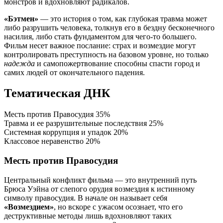
монстров и вдохновляют радикалов.
«Бэтмен»
— это история о том, как глубокая травма может
либо разрушить человека, толкнув его в бездну бесконечного
насилия, либо стать фундаментом для чего-то большего.
Фильм несет важное послание: страх и возмездие могут
контролировать преступность на базовом уровне, но только
надежда
и самопожертвование способны спасти город и
самих людей от окончательного падения.
Тематическая ДНК
Месть против Правосудия
35%
Травма и ее разрушительные последствия
25%
Системная коррупция и упадок
20%
Классовое неравенство
20%
Месть против Правосудия
Центральный конфликт фильма — это внутренний путь
Брюса Уэйна от слепого орудия возмездия к истинному
символу правосудия. В начале он называет себя
«Возмездием»
, но вскоре с ужасом осознает, что его
деструктивные методы лишь вдохновляют таких