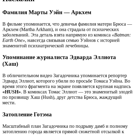
Фамилия Марты Уэйн — Аркхем
В фильме упоминается, что девичья фамилия матери Брюса —
Аркхем (Martha Arkham), и она страдала от психических
заболеваний. Эта деталь взята напрямую из комикса
«Batman:
Earth One»
, навсегда связывая семью Уэйнов с историей
знаменитой психиатрической лечебницы.
Упоминание журналиста Эдварда Эллиота
(Хаш)
В обличительном видео Загадочника упоминается репортер
Эдвард Эллиот, которого убили по просьбе Томаса Уэйна. Во
время этого фрагмента на экране появляется крупная надпись
«HUSH»
. В комиксах Томас Эллиот — это знаменитый злодей
по прозвищу Хаш (Hush), друг детства Брюса, жаждущий
мести.
Затопление Готэма
Масштабный план Загадочника по подрыву дамб и полному
затоплению города является прямой сюжетной отсылкой к