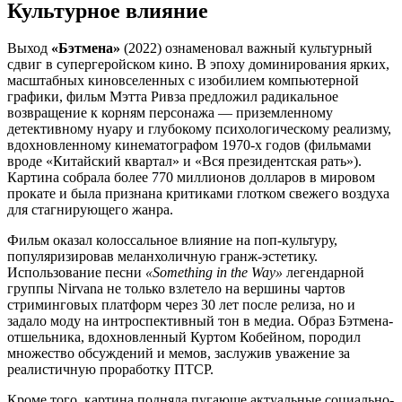
Культурное влияние
Выход
«Бэтмена»
(2022) ознаменовал важный культурный
сдвиг в супергеройском кино. В эпоху доминирования ярких,
масштабных киновселенных с изобилием компьютерной
графики, фильм Мэтта Ривза предложил радикальное
возвращение к корням персонажа — приземленному
детективному нуару и глубокому психологическому реализму,
вдохновленному кинематографом 1970-х годов (фильмами
вроде «Китайский квартал» и «Вся президентская рать»).
Картина собрала более 770 миллионов долларов в мировом
прокате и была признана критиками глотком свежего воздуха
для стагнирующего жанра.
Фильм оказал колоссальное влияние на поп-культуру,
популяризировав меланхоличную гранж-эстетику.
Использование песни
«Something in the Way»
легендарной
группы Nirvana не только взлетело на вершины чартов
стриминговых платформ через 30 лет после релиза, но и
задало моду на интроспективный тон в медиа. Образ Бэтмена-
отшельника, вдохновленный Куртом Кобейном, породил
множество обсуждений и мемов, заслужив уважение за
реалистичную проработку ПТСР.
Кроме того, картина подняла пугающе актуальные социально-