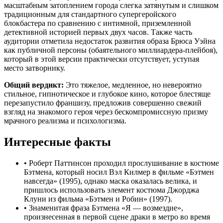
масштабным затоплением города слегка затянутым и слишком
традиционным для стандартного супергеройского
блокбастера по сравнению с интимной, приземленной
детективной историей первых двух часов. Также часть
аудитории отметила недостаток развития образа Брюса Уэйна
как публичной персоны (обаятельного миллиардера-плейбоя),
который в этой версии практически отсутствует, уступая
место затворнику.
Общий вердикт:
Это тяжелое, медленное, но невероятно
стильное, гипнотическое и глубокое кино, которое блестяще
перезапустило франшизу, предложив совершенно свежий
взгляд на знакомого героя через бескомпромиссную призму
мрачного реализма и психологизма.
Интересные факты
•
Роберт Паттинсон проходил прослушивание в костюме
Бэтмена, который носил Вэл Килмер в фильме «Бэтмен
навсегда» (1995), однако маска оказалась велика, и
пришлось использовать элемент костюма Джорджа
Клуни из фильма «Бэтмен и Робин» (1997).
•
Знаменитая фраза Бэтмена «Я — возмездие»,
произнесенная в первой сцене драки в метро во время