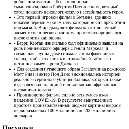
добивания хулигана, была полностью
сымпровизирована Робертом Паттинсоном, который
хотел показать психологическую нестабильность героя.
•
Это первый игровой фильм о Бэтмене, где явно
показан черный макияж глаз, который носит Брюс Уэйн
под маской. В предыдущих фильмах этот логичный
элемент сценического костюма просто игнорировался
после снятия капюшона.
•
Барри Кеоган изначально был официально заявлен на
роль полицейского офицера Стэнли Меркеля, и
съемочная группа даже снимала с ним фальшивые
сцены, чтобы сохранить в строжайшей тайне его
истинное камео в роли Джокера.
•
Для создания пугающего образа Загадочника режиссер
Мэтт Ривз и актер Пол Дано вдохновлялись историей
реального серийного убийцы Зодиака, который также
издевался над полицией и оставлял зашифрованные
послания-открытки.
•
Производство фильма сильно затянулось из-за
пандемии COVID-19. В результате вынужденных
простоев производственный бюджет картины вырос с
первоначальных 100 миллионов до 200 миллионов
долларов.
Пасхалки