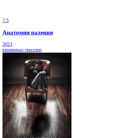
7.5
Анатомия падения
2023
криминал
триллер