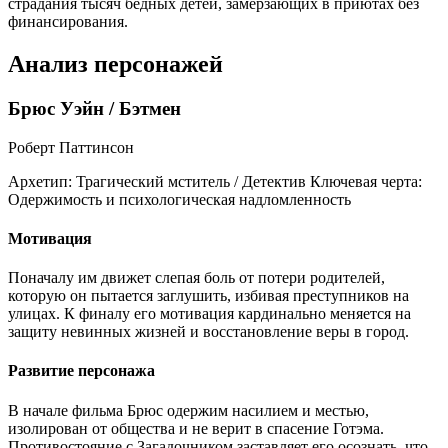
страдания тысяч бедных детей, замерзающих в приютах без
финансирования.
Анализ персонажей
Брюс Уэйн / Бэтмен
Роберт Паттинсон
Архетип:
Трагический мститель / Детектив
Ключевая черта:
Одержимость и психологическая надломленность
Мотивация
Поначалу им движет слепая боль от потери родителей,
которую он пытается заглушить, избивая преступников на
улицах. К финалу его мотивация кардинально меняется на
защиту невинных жизней и восстановление веры в город.
Развитие персонажа
В начале фильма Брюс одержим насилием и местью,
изолирован от общества и не верит в спасение Готэма.
Противостояние с Загадочником заставляет его осознать, что