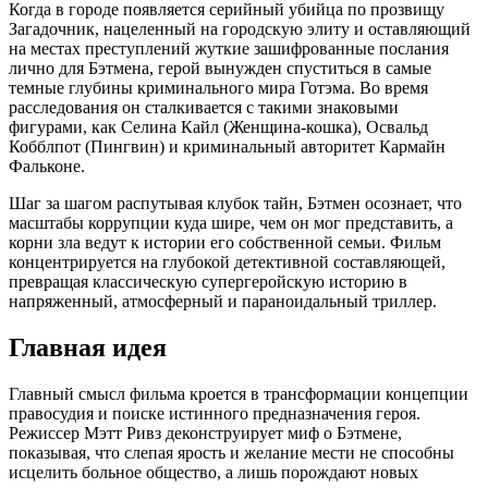
Когда в городе появляется серийный убийца по прозвищу
Загадочник, нацеленный на городскую элиту и оставляющий
на местах преступлений жуткие зашифрованные послания
лично для Бэтмена, герой вынужден спуститься в самые
темные глубины криминального мира Готэма. Во время
расследования он сталкивается с такими знаковыми
фигурами, как Селина Кайл (Женщина-кошка), Освальд
Кобблпот (Пингвин) и криминальный авторитет Кармайн
Фальконе.
Шаг за шагом распутывая клубок тайн, Бэтмен осознает, что
масштабы коррупции куда шире, чем он мог представить, а
корни зла ведут к истории его собственной семьи. Фильм
концентрируется на глубокой детективной составляющей,
превращая классическую супергеройскую историю в
напряженный, атмосферный и параноидальный триллер.
Главная идея
Главный смысл фильма кроется в трансформации концепции
правосудия и поиске истинного предназначения героя.
Режиссер Мэтт Ривз деконструирует миф о Бэтмене,
показывая, что слепая ярость и желание мести не способны
исцелить больное общество, а лишь порождают новых