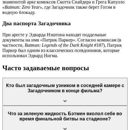
знаменитой арке комиксов Скотта Снайдера и Грега Капулло
«Batman: Zero Year»
, где Загадочник также берет Готэм в
водную блокаду.
Два паспорта Загадочника
При аресте у Эдварда Нэштона находят поддельные
документы на имя «Патрик Паркер». Согласно комиксам (в
частности,
Batman: Legends of the Dark Knight #187
), Патрик
Паркер был одним из классических псевдонимов, которые
использовал Эдвард Нигма.
Часто задаваемые вопросы
Кто был загадочным узником в соседней камере с
Загадочником в конце фильма?
Этим смеющимся персонажем является культовый злодей
Что за зеленую жидкость Бэтмен вколол себе во
Джокер
в исполнении актера Барри Кеогана. Режиссер Мэтт
время финальной битвы на стадионе?
Ривз подтвердил это, отметив, что это очень ранняя версия
Джокера, который имеет врожденное заболевание,