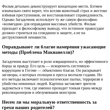
Фильм детально деконструирует концепцию мести. Бэтмен
изначально свято верит, что вселяя животный страх и жестоко
избивая преступников, он восстанавливает справедливость.
Однако Загадочник использует ту же самую философию
«возмездия» для оправдания массовых убийств. Фильм
приходит к философскому выводу, что истинное правосудие
должно строиться на созидании и защите, а не на
деструктивной ненависти.
Оправдывают ли благие намерения ужасающие
методы (Проблема Макиавелли)?
Загадочник выступает в роли извращенного, но эффективного
борца за правду. Его цель — искоренить системную
коррупцию в Готэме — объективно благая. Он раскрывает
заговоры, о которых полиция и пресса молчали годами. Но
его методы включают психологические пытки, терроризм и
убийства невинных людей. Картина заставляет зрителя
задуматься о том, где именно проходит тонкая грань между
революционером и обезумевшим монстром.
Несем ли мы моральную ответственность за
грехи наших родителей?