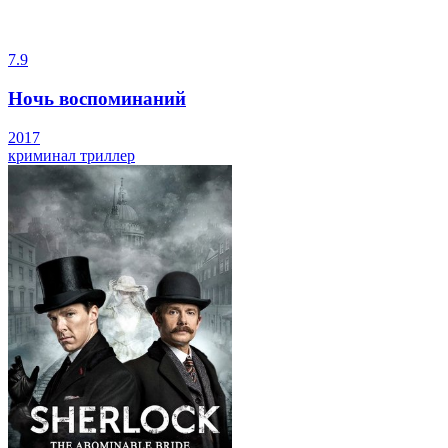
7.9
Ночь воспоминаний
2017
криминал
триллер