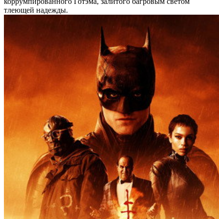
коррумпированного Готэма, залитого багровым светом
тлеющей надежды.