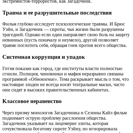
экстремистов-террористов, как Загадочник.
Травма и ее разрушительные последствия
Фильм глубоко исследует психологические травмы. И Брюс
Уэйн, и Загадочник — сироты, чьи жизни были разрушены
трагедией. Однако если один направляет свою боль на защиту
невинных (пусть поначалу и неумело), другой позволяет
травме поглотить себя, обращая гнев против всего общества.
Системная коррупция и упадок
Готэм показан как город, где институты власти полностью
сгнили. Полиция, чиновники и мафия неразрывно связаны
программой
«Обновление»
. Тема раскрывает мысль о том, что
настоящие злодеи не всегда носят театральные маски, часто
они сидят в высоких правительственных кабинетах.
Классовое неравенство
Через призму монологов Загадочника и Селины Кайл фильм
поднимает острую проблему расслоения общества.
Загадочник указывает на лицемерие элиты, которая
сочувствовала богатому сироте Уэйну, но игнорировала