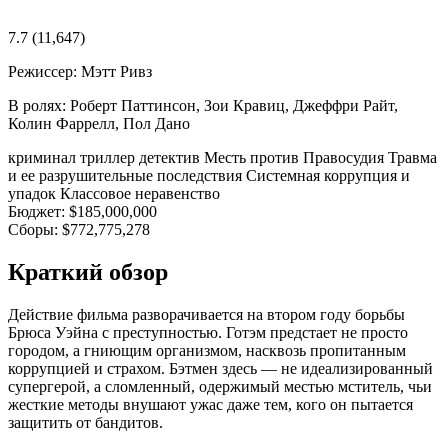
7.7
(11,647)
Режиссер:
Мэтт Ривз
В ролях:
Роберт Паттинсон, Зои Кравиц, Джеффри Райт,
Колин Фаррелл, Пол Дано
криминал
триллер
детектив
Месть против Правосудия
Травма
и ее разрушительные последствия
Системная коррупция и
упадок
Классовое неравенство
Бюджет:
$185,000,000
Сборы:
$772,775,278
Краткий обзор
Действие фильма разворачивается на втором году борьбы
Брюса Уэйна с преступностью. Готэм предстает не просто
городом, а гниющим организмом, насквозь пропитанным
коррупцией и страхом. Бэтмен здесь — не идеализированный
супергерой, а сломленный, одержимый местью мститель, чьи
жесткие методы внушают ужас даже тем, кого он пытается
защитить от бандитов.