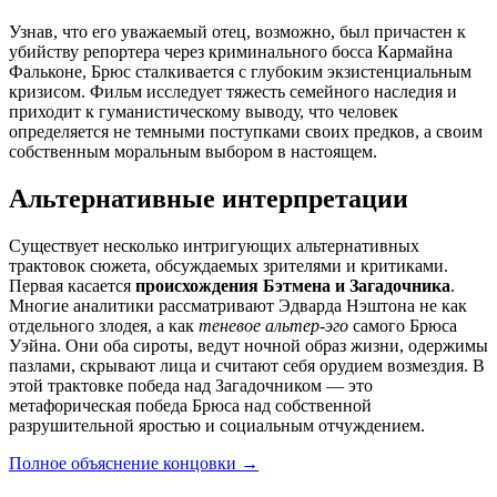
Узнав, что его уважаемый отец, возможно, был причастен к
убийству репортера через криминального босса Кармайна
Фальконе, Брюс сталкивается с глубоким экзистенциальным
кризисом. Фильм исследует тяжесть семейного наследия и
приходит к гуманистическому выводу, что человек
определяется не темными поступками своих предков, а своим
собственным моральным выбором в настоящем.
Альтернативные интерпретации
Существует несколько интригующих альтернативных
трактовок сюжета, обсуждаемых зрителями и критиками.
Первая касается
происхождения Бэтмена и Загадочника
.
Многие аналитики рассматривают Эдварда Нэштона не как
отдельного злодея, а как
теневое альтер-эго
самого Брюса
Уэйна. Они оба сироты, ведут ночной образ жизни, одержимы
пазлами, скрывают лица и считают себя орудием возмездия. В
этой трактовке победа над Загадочником — это
метафорическая победа Брюса над собственной
разрушительной яростью и социальным отчуждением.
Полное объяснение концовки
→