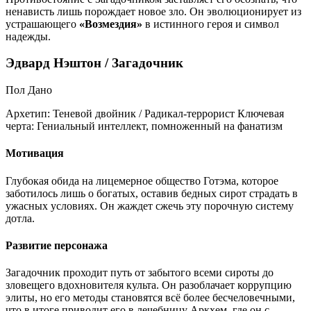
ненависть лишь порождает новое зло. Он эволюционирует из
устрашающего
«Возмездия»
в истинного героя и символ
надежды.
Эдвард Нэштон / Загадочник
Пол Дано
Архетип:
Теневой двойник / Радикал-террорист
Ключевая
черта:
Гениальный интеллект, помноженный на фанатизм
Мотивация
Глубокая обида на лицемерное общество Готэма, которое
заботилось лишь о богатых, оставив бедных сирот страдать в
ужасных условиях. Он жаждет сжечь эту порочную систему
дотла.
Развитие персонажа
Загадочник проходит путь от забытого всеми сироты до
зловещего вдохновителя культа. Он разоблачает коррупцию
элиты, но его методы становятся всё более бесчеловечными,
что в итоге приводит его в лечебницу Аркхем, где он с