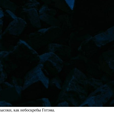
ысоки, как небоскребы Готэма.