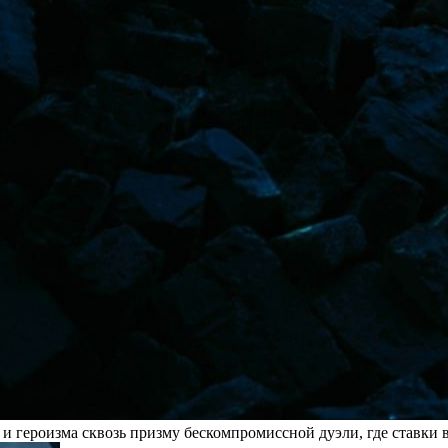
героизма сквозь призму бескомпромиссной дуэли, где ставки в