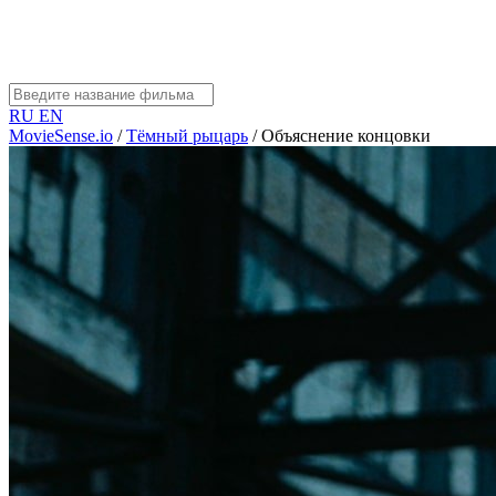
RU
EN
MovieSense.io
/
Тёмный рыцарь
/
Объяснение концовки