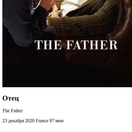
Отец
The Father
23 декабря 2020
France
97 мин