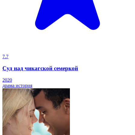
7.7
Суд над чикагской семеркой
2020
драма
история