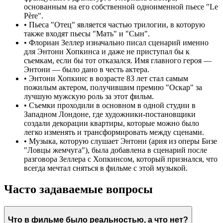
основанным на его собственной одноименной пьесе "Le
Père".
•
Пьеса "Отец" является частью трилогии, в которую
также входят пьесы "Мать" и "Сын".
•
Флориан Зеллер изначально писал сценарий именно
для Энтони Хопкинса и даже не приступал бы к
съемкам, если бы тот отказался. Имя главного героя —
Энтони — было дано в честь актера.
•
Энтони Хопкинс в возрасте 83 лет стал самым
пожилым актером, получившим премию "Оскар" за
лучшую мужскую роль за этот фильм.
•
Съемки проходили в основном в одной студии в
Западном Лондоне, где художники-постановщики
создали декорации квартиры, которые можно было
легко изменять и трансформировать между сценами.
•
Музыка, которую слушает Энтони (ария из оперы Бизе
"Ловцы жемчуга"), была добавлена в сценарий после
разговора Зеллера с Хопкинсом, который признался, что
всегда мечтал сняться в фильме с этой музыкой.
Часто задаваемые вопросы
Что в фильме было реальностью, а что нет?