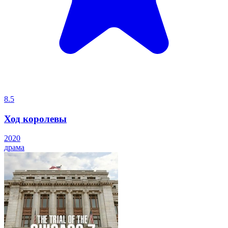
8.5
Ход королевы
2020
драма