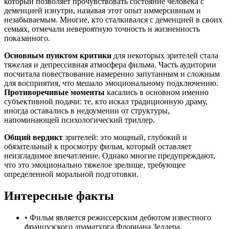
который позволяет прочувствовать состояние человека с
деменцией изнутри, называя этот опыт иммерсивным и
незабываемым. Многие, кто сталкивался с деменцией в своих
семьях, отмечали невероятную точность и жизненность
показанного.
Основным пунктом критики
для некоторых зрителей стала
тяжелая и депрессивная атмосфера фильма. Часть аудитории
посчитала повествование намеренно запутанным и сложным
для восприятия, что мешало эмоциональному подключению.
Противоречивые моменты
касались в основном именно
субъективной подачи: те, кто искал традиционную драму,
иногда оставались в недоумении от структуры,
напоминающей психологический триллер.
Общий вердикт
зрителей: это мощный, глубокий и
обязательный к просмотру фильм, который оставляет
неизгладимое впечатление. Однако многие предупреждают,
что это эмоционально тяжелое зрелище, требующее
определенной моральной подготовки.
Интересные факты
•
Фильм является режиссерским дебютом известного
французского драматурга Флориана Зеллера,