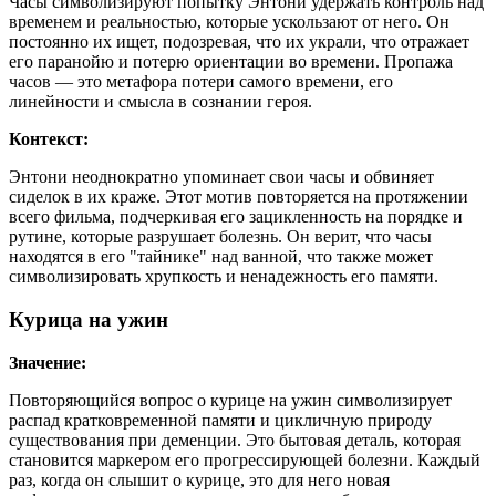
Часы символизируют попытку Энтони удержать контроль над
временем и реальностью, которые ускользают от него. Он
постоянно их ищет, подозревая, что их украли, что отражает
его паранойю и потерю ориентации во времени. Пропажа
часов — это метафора потери самого времени, его
линейности и смысла в сознании героя.
Контекст:
Энтони неоднократно упоминает свои часы и обвиняет
сиделок в их краже. Этот мотив повторяется на протяжении
всего фильма, подчеркивая его зацикленность на порядке и
рутине, которые разрушает болезнь. Он верит, что часы
находятся в его "тайнике" над ванной, что также может
символизировать хрупкость и ненадежность его памяти.
Курица на ужин
Значение:
Повторяющийся вопрос о курице на ужин символизирует
распад кратковременной памяти и цикличную природу
существования при деменции. Это бытовая деталь, которая
становится маркером его прогрессирующей болезни. Каждый
раз, когда он слышит о курице, это для него новая