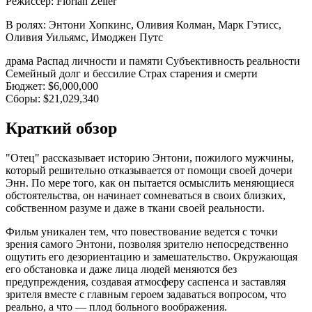
Режиссер:
Florian Zeller
В ролях:
Энтони Хопкинс, Оливия Колман, Марк Гэтисс,
Оливия Уильямс, Имоджен Путс
драма
Распад личности и памяти
Субъективность реальности
Семейный долг и бессилие
Страх старения и смерти
Бюджет:
$6,000,000
Сборы:
$21,029,340
Краткий обзор
"Отец" рассказывает историю Энтони, пожилого мужчины,
который решительно отказывается от помощи своей дочери
Энн. По мере того, как он пытается осмыслить меняющиеся
обстоятельства, он начинает сомневаться в своих близких,
собственном разуме и даже в ткани своей реальности.
Фильм уникален тем, что повествование ведется с точки
зрения самого Энтони, позволяя зрителю непосредственно
ощутить его дезориентацию и замешательство. Окружающая
его обстановка и даже лица людей меняются без
предупреждения, создавая атмосферу саспенса и заставляя
зрителя вместе с главным героем задаваться вопросом, что
реально, а что — плод больного воображения.