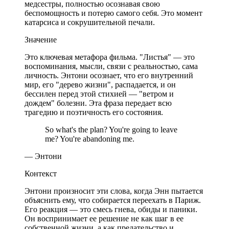
медсестры, полностью осознавая свою
беспомощность и потерю самого себя. Это момент
катарсиса и сокрушительной печали.
Значение
Это ключевая метафора фильма. "Листья" — это
воспоминания, мысли, связи с реальностью, сама
личность. Энтони осознает, что его внутренний
мир, его "дерево жизни", распадается, и он
бессилен перед этой стихией — "ветром и
дождем" болезни. Эта фраза передает всю
трагедию и поэтичность его состояния.
So what's the plan? You're going to leave
me? You're abandoning me.
— Энтони
Контекст
Энтони произносит эти слова, когда Энн пытается
объяснить ему, что собирается переехать в Париж.
Его реакция — это смесь гнева, обиды и паники.
Он воспринимает ее решение не как шаг в ее
собственной жизни, а как предательство и