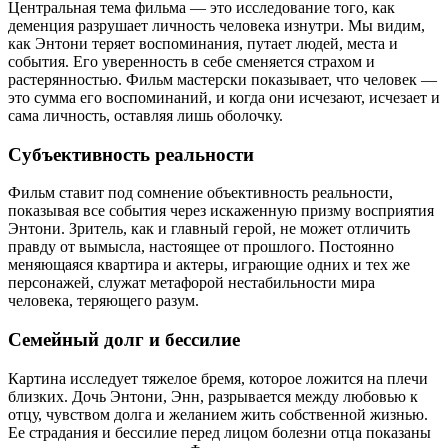
Центральная тема фильма — это исследование того, как
деменция разрушает личность человека изнутри. Мы видим,
как Энтони теряет воспоминания, путает людей, места и
события. Его уверенность в себе сменяется страхом и
растерянностью. Фильм мастерски показывает, что человек —
это сумма его воспоминаний, и когда они исчезают, исчезает и
сама личность, оставляя лишь оболочку.
Субъективность реальности
Фильм ставит под сомнение объективность реальности,
показывая все события через искаженную призму восприятия
Энтони. Зритель, как и главный герой, не может отличить
правду от вымысла, настоящее от прошлого. Постоянно
меняющаяся квартира и актеры, играющие одних и тех же
персонажей, служат метафорой нестабильности мира
человека, теряющего разум.
Семейный долг и бессилие
Картина исследует тяжелое бремя, которое ложится на плечи
близких. Дочь Энтони, Энн, разрывается между любовью к
отцу, чувством долга и желанием жить собственной жизнью.
Ее страдания и бессилие перед лицом болезни отца показаны