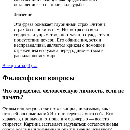
оставление его на произвол судьбы.
Значение
Эта фраза обнажает глубинный страх Энтони —
страх быть покинутым. Несмотря на свою
гордость и упрямство, он отчаянно нуждается в
присутствии дочери. Его обвинения, хотя и
несправедливы, являются криком о помощи и
отражением его ужаса перед одиночеством в
распадающемся мире.
Все цитаты (3)
→
Философские вопросы
Что определяет человеческую личность, если не
память?
Фильм напрямую ставит этот вопрос, показывая, как с
потерей воспоминаний Энтони теряет самого себя. Его
характер, привычки, отношения с дочерью — все это
стирается. Картина заставляет задуматься: остаемся ли мы
собой, когда наш жизненный опыт и знания исчезают?