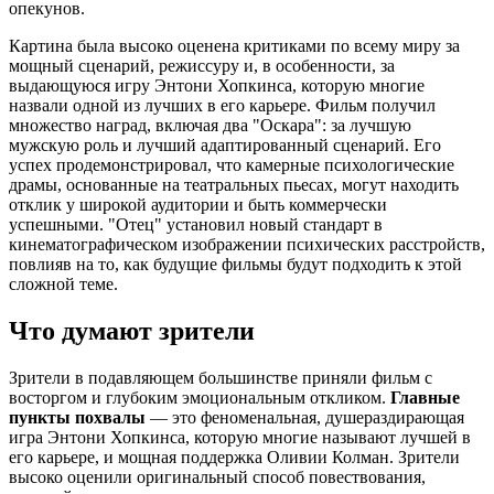
опекунов.
Картина была высоко оценена критиками по всему миру за
мощный сценарий, режиссуру и, в особенности, за
выдающуюся игру Энтони Хопкинса, которую многие
назвали одной из лучших в его карьере. Фильм получил
множество наград, включая два "Оскара": за лучшую
мужскую роль и лучший адаптированный сценарий. Его
успех продемонстрировал, что камерные психологические
драмы, основанные на театральных пьесах, могут находить
отклик у широкой аудитории и быть коммерчески
успешными. "Отец" установил новый стандарт в
кинематографическом изображении психических расстройств,
повлияв на то, как будущие фильмы будут подходить к этой
сложной теме.
Что думают зрители
Зрители в подавляющем большинстве приняли фильм с
восторгом и глубоким эмоциональным откликом.
Главные
пункты похвалы
— это феноменальная, душераздирающая
игра Энтони Хопкинса, которую многие называют лучшей в
его карьере, и мощная поддержка Оливии Колман. Зрители
высоко оценили оригинальный способ повествования,