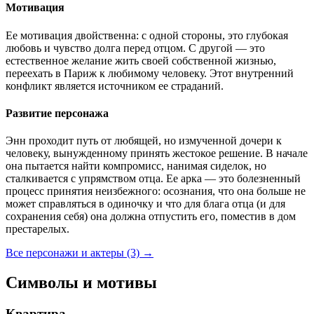
Мотивация
Ее мотивация двойственна: с одной стороны, это глубокая
любовь и чувство долга перед отцом. С другой — это
естественное желание жить своей собственной жизнью,
переехать в Париж к любимому человеку. Этот внутренний
конфликт является источником ее страданий.
Развитие персонажа
Энн проходит путь от любящей, но измученной дочери к
человеку, вынужденному принять жестокое решение. В начале
она пытается найти компромисс, нанимая сиделок, но
сталкивается с упрямством отца. Ее арка — это болезненный
процесс принятия неизбежного: осознания, что она больше не
может справляться в одиночку и что для блага отца (и для
сохранения себя) она должна отпустить его, поместив в дом
престарелых.
Все персонажи и актеры (3)
→
Символы и мотивы
Квартира