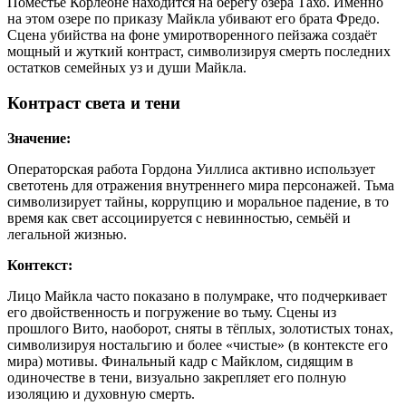
Поместье Корлеоне находится на берегу озера Тахо. Именно
на этом озере по приказу Майкла убивают его брата Фредо.
Сцена убийства на фоне умиротворенного пейзажа создаёт
мощный и жуткий контраст, символизируя смерть последних
остатков семейных уз и души Майкла.
Контраст света и тени
Значение:
Операторская работа Гордона Уиллиса активно использует
светотень для отражения внутреннего мира персонажей. Тьма
символизирует тайны, коррупцию и моральное падение, в то
время как свет ассоциируется с невинностью, семьёй и
легальной жизнью.
Контекст:
Лицо Майкла часто показано в полумраке, что подчеркивает
его двойственность и погружение во тьму. Сцены из
прошлого Вито, наоборот, сняты в тёплых, золотистых тонах,
символизируя ностальгию и более «чистые» (в контексте его
мира) мотивы. Финальный кадр с Майклом, сидящим в
одиночестве в тени, визуально закрепляет его полную
изоляцию и духовную смерть.