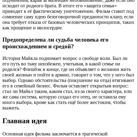
подчинения, карая за малейшее неповиновение, даже если оно
исходит от родного брата. В итоге его «защита семьи»
приводит к её фактическому уничтожению. Фильм ставит под
сомнение саму идею безоговорочной преданности клану, если
она требует отказа от базовых человеческих принципов, таких
как прощение и милосердие.
Предопределена ли судьба человека его
происхождением и средой?
История Майкла поднимает вопрос о свободе воли. Был ли
его путь во тьму неизбежен, учитывая, в какой семье он
родился? Флешбэк в конце, где он объявляет о желании жить
своей жизнью и пойти в армию, говорит о том, что у него был
выбор. Однако обстоятельства (покушение на отца) втягивают
его в семейный бизнес. Фильм оставляет открытым вопрос:
стал ли Майкл таким, каким стал, из-за своего характера, или
же сама система, которую создал его отец, не оставила ему
иного выбора, кроме как стать ещё более жестоким, чтобы
выжить.
Главная идея
Основная идея фильма заключается в трагической