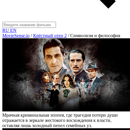
RU
EN
MovieSense.io
/
Крёстный отец 2
/
Символизм и философия
Мрачная криминальная эпопея, где трагедия потери души
отражается в зеркале жестокого восхождения к власти,
оставляя лишь холодный пепел семейных уз.