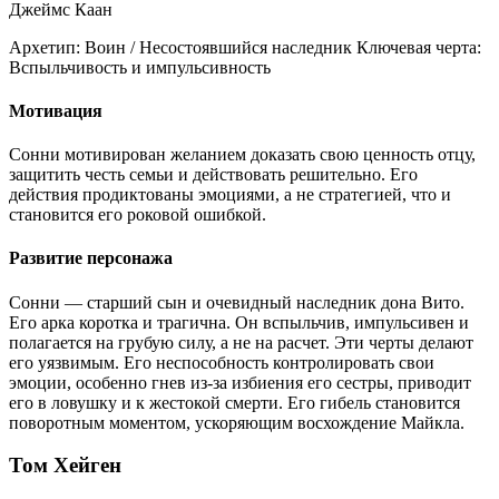
Джеймс Каан
Архетип:
Воин / Несостоявшийся наследник
Ключевая черта:
Вспыльчивость и импульсивность
Мотивация
Сонни мотивирован желанием доказать свою ценность отцу,
защитить честь семьи и действовать решительно. Его
действия продиктованы эмоциями, а не стратегией, что и
становится его роковой ошибкой.
Развитие персонажа
Сонни — старший сын и очевидный наследник дона Вито.
Его арка коротка и трагична. Он вспыльчив, импульсивен и
полагается на грубую силу, а не на расчет. Эти черты делают
его уязвимым. Его неспособность контролировать свои
эмоции, особенно гнев из-за избиения его сестры, приводит
его в ловушку и к жестокой смерти. Его гибель становится
поворотным моментом, ускоряющим восхождение Майкла.
Том Хейген