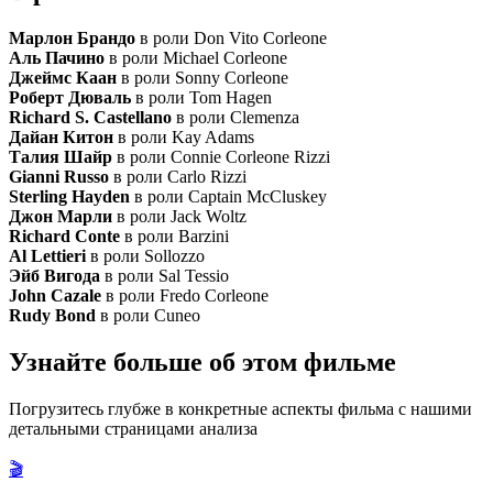
Марлон Брандо
в роли Don Vito Corleone
Аль Пачино
в роли Michael Corleone
Джеймс Каан
в роли Sonny Corleone
Роберт Дюваль
в роли Tom Hagen
Richard S. Castellano
в роли Clemenza
Дайан Китон
в роли Kay Adams
Талия Шайр
в роли Connie Corleone Rizzi
Gianni Russo
в роли Carlo Rizzi
Sterling Hayden
в роли Captain McCluskey
Джон Марли
в роли Jack Woltz
Richard Conte
в роли Barzini
Al Lettieri
в роли Sollozzo
Эйб Вигода
в роли Sal Tessio
John Cazale
в роли Fredo Corleone
Rudy Bond
в роли Cuneo
Узнайте больше об этом фильме
Погрузитесь глубже в конкретные аспекты фильма с нашими
детальными страницами анализа
🎬