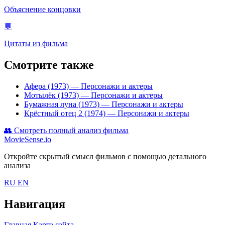
Объяснение концовки
💬
Цитаты из фильма
Смотрите также
Афера (1973)
— Персонажи и актеры
Мотылёк (1973)
— Персонажи и актеры
Бумажная луна (1973)
— Персонажи и актеры
Крёстный отец 2 (1974)
— Персонажи и актеры
👥
Смотреть полный анализ фильма
MovieSense.io
Откройте скрытый смысл фильмов с помощью детального
анализа
RU
EN
Навигация
Главная
Карта сайта