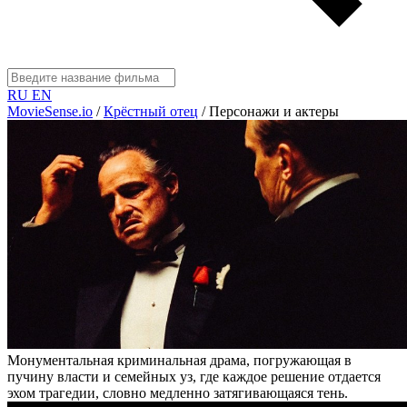
RU
EN
MovieSense.io
/
Крёстный отец
/
Персонажи и актеры
Монументальная криминальная драма, погружающая в
пучину власти и семейных уз, где каждое решение отдается
эхом трагедии, словно медленно затягивающаяся тень.