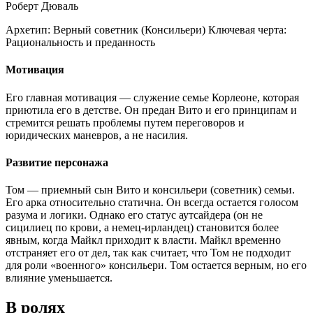
Роберт Дюваль
Архетип:
Верный советник (Консильери)
Ключевая черта:
Рациональность и преданность
Мотивация
Его главная мотивация — служение семье Корлеоне, которая
приютила его в детстве. Он предан Вито и его принципам и
стремится решать проблемы путем переговоров и
юридических маневров, а не насилия.
Развитие персонажа
Том — приемный сын Вито и консильери (советник) семьи.
Его арка относительно статична. Он всегда остается голосом
разума и логики. Однако его статус аутсайдера (он не
сицилиец по крови, а немец-ирландец) становится более
явным, когда Майкл приходит к власти. Майкл временно
отстраняет его от дел, так как считает, что Том не подходит
для роли «военного» консильери. Том остается верным, но его
влияние уменьшается.
В ролях