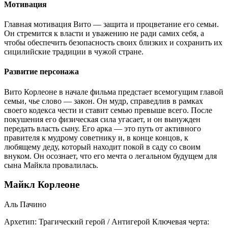
Мотивация
Главная мотивация Вито — защита и процветание его семьи.
Он стремится к власти и уважению не ради самих себя, а
чтобы обеспечить безопасность своих близких и сохранить их
сицилийские традиции в чужой стране.
Развитие персонажа
Вито Корлеоне в начале фильма предстает всемогущим главой
семьи, чье слово — закон. Он мудр, справедлив в рамках
своего кодекса чести и ставит семью превыше всего. После
покушения его физическая сила угасает, и он вынужден
передать власть сыну. Его арка — это путь от активного
правителя к мудрому советнику и, в конце концов, к
любящему деду, который находит покой в саду со своим
внуком. Он осознает, что его мечта о легальном будущем для
сына Майкла провалилась.
Майкл Корлеоне
Аль Пачино
Архетип:
Трагический герой / Антигерой
Ключевая черта: