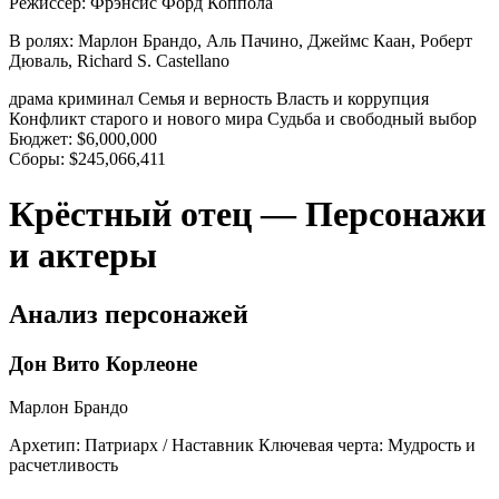
Режиссер:
Фрэнсис Форд Коппола
В ролях:
Марлон Брандо, Аль Пачино, Джеймс Каан, Роберт
Дюваль, Richard S. Castellano
драма
криминал
Семья и верность
Власть и коррупция
Конфликт старого и нового мира
Судьба и свободный выбор
Бюджет:
$6,000,000
Сборы:
$245,066,411
Крёстный отец — Персонажи
и актеры
Анализ персонажей
Дон Вито Корлеоне
Марлон Брандо
Архетип:
Патриарх / Наставник
Ключевая черта:
Мудрость и
расчетливость