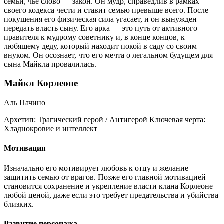
семьи, чье слово — закон. Он мудр, справедлив в рамках
своего кодекса чести и ставит семью превыше всего. После
покушения его физическая сила угасает, и он вынужден
передать власть сыну. Его арка — это путь от активного
правителя к мудрому советнику и, в конце концов, к
любящему деду, который находит покой в саду со своим
внуком. Он осознает, что его мечта о легальном будущем для
сына Майкла провалилась.
Майкл Корлеоне
Аль Пачино
Архетип:
Трагический герой / Антигерой
Ключевая черта:
Хладнокровие и интеллект
Мотивация
Изначально его мотивирует любовь к отцу и желание
защитить семью от врагов. Позже его главной мотивацией
становится сохранение и укрепление власти клана Корлеоне
любой ценой, даже если это требует предательства и убийства
близких.
Развитие персонажа