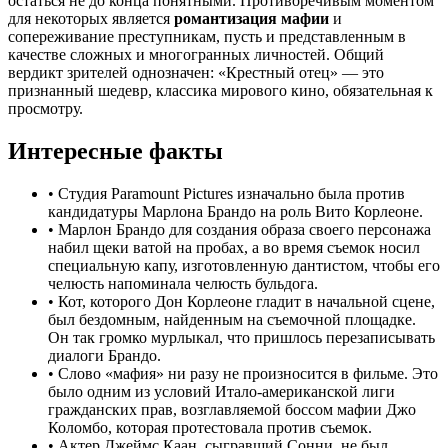
остаться не до конца понятными. Противоречивым моментом
для некоторых является
романтизация мафии
и
сопереживание преступникам, пусть и представленным в
качестве сложных и многогранных личностей. Общий
вердикт зрителей однозначен: «Крестный отец» — это
признанный шедевр, классика мирового кино, обязательная к
просмотру.
Интересные факты
•
Студия Paramount Pictures изначально была против
кандидатуры Марлона Брандо на роль Вито Корлеоне.
•
Марлон Брандо для создания образа своего персонажа
набил щеки ватой на пробах, а во время съемок носил
специальную капу, изготовленную дантистом, чтобы его
челюсть напоминала челюсть бульдога.
•
Кот, которого Дон Корлеоне гладит в начальной сцене,
был бездомным, найденным на съемочной площадке.
Он так громко мурлыкал, что пришлось перезаписывать
диалоги Брандо.
•
Слово «мафия» ни разу не произносится в фильме. Это
было одним из условий Итало-американской лиги
гражданских прав, возглавляемой боссом мафии Джо
Коломбо, которая протестовала против съемок.
•
Актер Джеймс Каан, сыгравший Сонни, не был