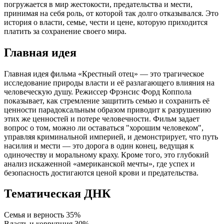
погружается в мир жестокости, предательства и мести,
принимая на себя роль, от которой так долго отказывался. Это
история о власти, семье, чести и цене, которую приходится
платить за сохранение своего мира.
Главная идея
Главная идея фильма «Крестный отец» — это трагическое
исследование природы власти и её разлагающего влияния на
человеческую душу. Режиссер Фрэнсис Форд Коппола
показывает, как стремление защитить семью и сохранить её
ценности парадоксальным образом приводит к разрушению
этих же ценностей и потере человечности. Фильм задает
вопрос о том, можно ли оставаться "хорошим человеком",
управляя криминальной империей, и демонстрирует, что путь
насилия и мести — это дорога в один конец, ведущая к
одиночеству и моральному краху. Кроме того, это глубокий
анализ искаженной «американской мечты», где успех и
безопасность достигаются ценой крови и предательства.
Тематическая ДНК
Семья и верность
35%
Власть и коррупция
30%