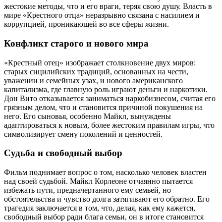
жестокие методы, что и его враги, теряя свою душу. Власть в
мире «Крестного отца» неразрывно связана с насилием и
коррупцией, проникающей во все сферы жизни.
Конфликт старого и нового мира
«Крестный отец» изображает столкновение двух миров:
старых сицилийских традиций, основанных на чести,
уважении и семейных узах, и нового американского
капитализма, где главную роль играют деньги и наркотики.
Дон Вито отказывается заниматься наркобизнесом, считая его
грязным делом, что и становится причиной покушения на
него. Его сыновья, особенно Майкл, вынуждены
адаптироваться к новым, более жестоким правилам игры, что
символизирует смену поколений и ценностей.
Судьба и свободный выбор
Фильм поднимает вопрос о том, насколько человек властен
над своей судьбой. Майкл Корлеоне отчаянно пытается
избежать пути, предначертанного ему семьей, но
обстоятельства и чувство долга затягивают его обратно. Его
трагедия заключается в том, что, делая, как ему кажется,
свободный выбор ради блага семьи, он в итоге становится