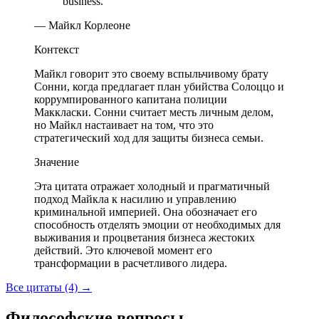
business.
— Майкл Корлеоне
Контекст
Майкл говорит это своему вспыльчивому брату
Сонни, когда предлагает план убийства Солоццо и
коррумпированного капитана полиции
Маккласки. Сонни считает месть личным делом,
но Майкл настаивает на том, что это
стратегический ход для защиты бизнеса семьи.
Значение
Эта цитата отражает холодный и прагматичный
подход Майкла к насилию и управлению
криминальной империей. Она обозначает его
способность отделять эмоции от необходимых для
выживания и процветания бизнеса жестоких
действий. Это ключевой момент его
трансформации в расчетливого лидера.
Все цитаты (4)
→
Философские вопросы