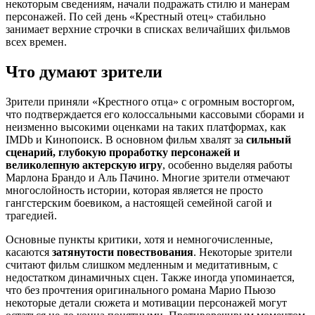
некоторым сведениям, начали подражать стилю и манерам
персонажей. По сей день «Крестный отец» стабильно
занимает верхние строчки в списках величайших фильмов
всех времен.
Что думают зрители
Зрители приняли «Крестного отца» с огромным восторгом,
что подтверждается его колоссальными кассовыми сборами и
неизменно высокими оценками на таких платформах, как
IMDb и Кинопоиск. В основном фильм хвалят за
сильный
сценарий, глубокую проработку персонажей и
великолепную актерскую игру
, особенно выделяя работы
Марлона Брандо и Аль Пачино. Многие зрители отмечают
многослойность истории, которая является не просто
гангстерским боевиком, а настоящей семейной сагой и
трагедией.
Основные пункты критики, хотя и немногочисленные,
касаются
затянутости повествования
. Некоторые зрители
считают фильм слишком медленным и медитативным, с
недостатком динамичных сцен. Также иногда упоминается,
что без прочтения оригинального романа Марио Пьюзо
некоторые детали сюжета и мотивации персонажей могут