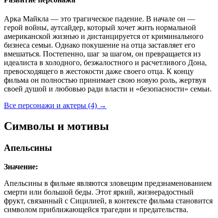
Арка Майкла — это трагическое падение. В начале он —
герой войны, аутсайдер, который хочет жить нормальной
американской жизнью и дистанцируется от криминального
бизнеса семьи. Однако покушение на отца заставляет его
вмешаться. Постепенно, шаг за шагом, он превращается из
идеалиста в холодного, безжалостного и расчетливого Дона,
превосходящего в жестокости даже своего отца. К концу
фильма он полностью принимает свою новую роль, жертвуя
своей душой и любовью ради власти и «безопасности» семьи.
Все персонажи и актеры (4)
→
Символы и мотивы
Апельсины
Значение:
Апельсины в фильме являются зловещим предзнаменованием
смерти или большой беды. Этот яркий, жизнерадостный
фрукт, связанный с Сицилией, в контексте фильма становится
символом приближающейся трагедии и предательства.