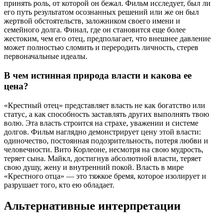
принять роль, от которой он бежал. Фильм исследует, был ли
его путь результатом осознанных решений или же он был
жертвой обстоятельств, заложником своего имени и
семейного долга. Финал, где он становится еще более
жестоким, чем его отец, предполагает, что внешнее давление
может полностью сломить и переродить личность, стерев
первоначальные идеалы.
В чем истинная природа власти и какова ее
цена?
«Крестный отец» представляет власть не как богатство или
статус, а как способность заставлять других выполнять твою
волю. Эта власть строится на страхе, уважении и системе
долгов. Фильм наглядно демонстрирует цену этой власти:
одиночество, постоянная подозрительность, потеря любви и
человечности. Вито Корлеоне, несмотря на свою мудрость,
теряет сына. Майкл, достигнув абсолютной власти, теряет
свою душу, жену и внутренний покой. Власть в мире
«Крестного отца» — это тяжкое бремя, которое изолирует и
разрушает того, кто ею обладает.
Альтернативные интерпретации