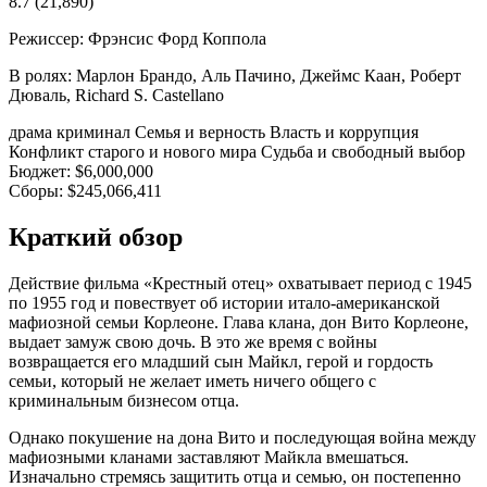
8.7
(21,890)
Режиссер:
Фрэнсис Форд Коппола
В ролях:
Марлон Брандо, Аль Пачино, Джеймс Каан, Роберт
Дюваль, Richard S. Castellano
драма
криминал
Семья и верность
Власть и коррупция
Конфликт старого и нового мира
Судьба и свободный выбор
Бюджет:
$6,000,000
Сборы:
$245,066,411
Краткий обзор
Действие фильма «Крестный отец» охватывает период с 1945
по 1955 год и повествует об истории итало-американской
мафиозной семьи Корлеоне. Глава клана, дон Вито Корлеоне,
выдает замуж свою дочь. В это же время с войны
возвращается его младший сын Майкл, герой и гордость
семьи, который не желает иметь ничего общего с
криминальным бизнесом отца.
Однако покушение на дона Вито и последующая война между
мафиозными кланами заставляют Майкла вмешаться.
Изначально стремясь защитить отца и семью, он постепенно