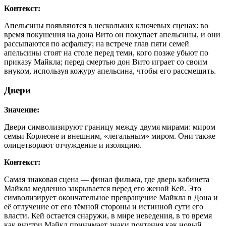
Контекст:
Апельсины появляются в нескольких ключевых сценах: во
время покушения на дона Вито он покупает апельсины, и они
рассыпаются по асфальту; на встрече глав пяти семей
апельсины стоят на столе перед теми, кого позже убьют по
приказу Майкла; перед смертью дон Вито играет со своим
внуком, используя кожуру апельсина, чтобы его рассмешить.
Двери
Значение:
Двери символизируют границу между двумя мирами: миром
семьи Корлеоне и внешним, «легальным» миром. Они также
олицетворяют отчуждение и изоляцию.
Контекст:
Самая знаковая сцена — финал фильма, где дверь кабинета
Майкла медленно закрывается перед его женой Кей. Это
символизирует окончательное превращение Майкла в Дона и
её отлучение от его тёмной стороны и истинной сути его
власти. Кей остается снаружи, в мире неведения, в то время
как внутри Майкл принимает знаки почтения как новый