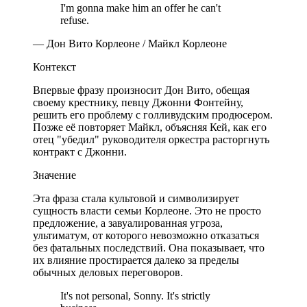
I'm gonna make him an offer he can't
refuse.
— Дон Вито Корлеоне / Майкл Корлеоне
Контекст
Впервые фразу произносит Дон Вито, обещая
своему крестнику, певцу Джонни Фонтейну,
решить его проблему с голливудским продюсером.
Позже её повторяет Майкл, объясняя Кей, как его
отец "убедил" руководителя оркестра расторгнуть
контракт с Джонни.
Значение
Эта фраза стала культовой и символизирует
сущность власти семьи Корлеоне. Это не просто
предложение, а завуалированная угроза,
ультиматум, от которого невозможно отказаться
без фатальных последствий. Она показывает, что
их влияние простирается далеко за пределы
обычных деловых переговоров.
It's not personal, Sonny. It's strictly