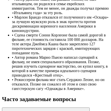
итальянцем, он родился в семье еврейских
иммигрантов. Тем не менее, он дважды получал премию
«Итальянец года» за эту роль.
•
Марлон Брандо отказался от полученного им «Оскара»
за лучшую мужскую роль в знак протеста против
дискриминации коренного населения Америки в
киноиндустрии.
•
Сцена смерти Сонни Корлеоне была самой дорогой в
фильме, ее стоимость составила 100 000 долларов. На
теле актера Джеймса Каана было закреплено 127
пиротехнических зарядов с краской, имитирующих
попадание пуль.
•
Автор романа Марио Пьюзо написал сценарий к
фильму, не имея специального образования. Позже,
решив изучить сценарное мастерство, он купил книгу, в
которой в качестве примера идеального сценария
приводился «Крестный отец».
•
Режиссером фильма мог стать Серджио Леоне, но он
отказался. Позже он сожалел об этом и снял свою
гангстерскую сагу «Однажды в Америке».
Часто задаваемые вопросы