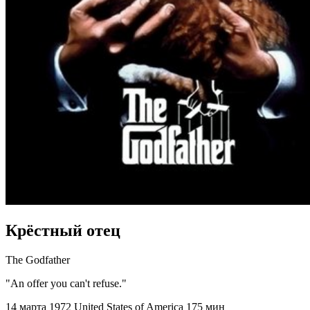
Крёстный отец
The Godfather
"An offer you can't refuse."
14 марта 1972
United States of America
175 мин