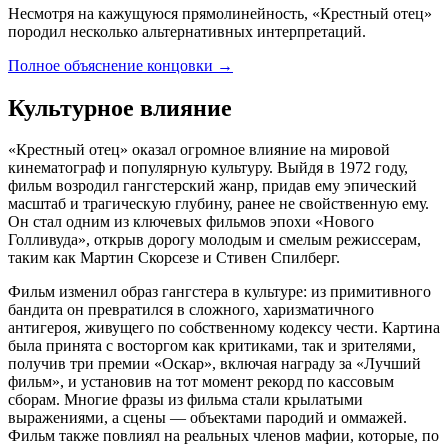
Несмотря на кажущуюся прямолинейность, «Крестный отец»
породил несколько альтернативных интерпретаций.
Полное объяснение концовки
→
Культурное влияние
«Крестный отец» оказал огромное влияние на мировой
кинематограф и популярную культуру. Выйдя в 1972 году,
фильм возродил гангстерский жанр, придав ему эпический
масштаб и трагическую глубину, ранее не свойственную ему.
Он стал одним из ключевых фильмов эпохи «Нового
Голливуда», открыв дорогу молодым и смелым режиссерам,
таким как Мартин Скорсезе и Стивен Спилберг.
Фильм изменил образ гангстера в культуре: из примитивного
бандита он превратился в сложного, харизматичного
антигероя, живущего по собственному кодексу чести. Картина
была принята с восторгом как критиками, так и зрителями,
получив три премии «Оскар», включая награду за «Лучший
фильм», и установив на тот момент рекорд по кассовым
сборам. Многие фразы из фильма стали крылатыми
выражениями, а сцены — объектами пародий и оммажей.
Фильм также повлиял на реальных членов мафии, которые, по