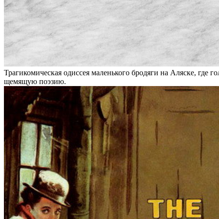
Трагикомическая одиссея маленького бродяги на Аляске, где г
щемящую поэзию.