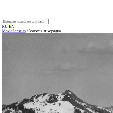
RU
EN
MovieSense.io
/
Золотая лихорадка