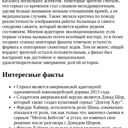
касались нескольких аспектов. Некоторые зрители считали,
что сериал со временем стал слишком мелодраматичным,
уделяя больше внимания личным отношениям врачей, а не
медицинским случаям. Также звучала критика по поводу
реалистичности изображения работы больницы и самого
синдрома саванта, который является крайне редким
состоянием. Мнения аудитории эволюционировали: если
первые сезоны вызывали почти всеобщий восторг, то в более
поздних сезонах некоторые фанаты отмечали усталость
формата и повторение сюжетных ходов. Тем не менее, общий
вердикт зрителей остался положительным, а финал был
воспринят как достойное и эмоционально
удовлетворительное завершение долгой истории.
Интересные факты
•
Сериал является американской адаптацией
одноименной южнокорейской дорамы 2013 года.
•
Создателем американской версии является Дэвид Шор,
который также создал культовый сериал "Доктор Хаус".
•
Фредди Хаймор, исполнитель роли Шона, изначально
отказался от роли, так как только что закончил съемки в
сериале "Мотель Бейтсов" и устал, но изменил свое
решение после разговора с Дэвидом Шором.
•
Фредди Хаймор не только сыграл главную роль, но и