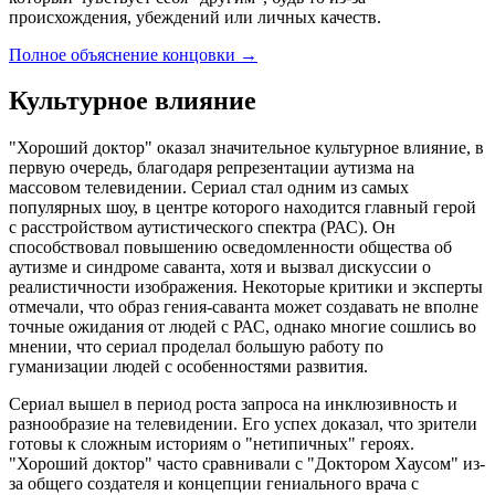
происхождения, убеждений или личных качеств.
Полное объяснение концовки
→
Культурное влияние
"Хороший доктор" оказал значительное культурное влияние, в
первую очередь, благодаря репрезентации аутизма на
массовом телевидении. Сериал стал одним из самых
популярных шоу, в центре которого находится главный герой
с расстройством аутистического спектра (РАС). Он
способствовал повышению осведомленности общества об
аутизме и синдроме саванта, хотя и вызвал дискуссии о
реалистичности изображения. Некоторые критики и эксперты
отмечали, что образ гения-саванта может создавать не вполне
точные ожидания от людей с РАС, однако многие сошлись во
мнении, что сериал проделал большую работу по
гуманизации людей с особенностями развития.
Сериал вышел в период роста запроса на инклюзивность и
разнообразие на телевидении. Его успех доказал, что зрители
готовы к сложным историям о "нетипичных" героях.
"Хороший доктор" часто сравнивали с "Доктором Хаусом" из-
за общего создателя и концепции гениального врача с