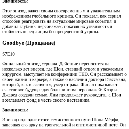
Значимость:
Этот эпизод важен своим своевременным и уважительным
изображением глобального кризиса. Он показал, как сериал
способен реагировать на актуальные мировые события, и
добавил глубины персонажам, показав их уязвимость и
стойкость перед лицом беспрецедентной угрозы.
Goodbye (Прощание)
S7E10
Финальный эпизод сериала. Действие переносится на
несколько лет вперед, где Шон, ставший отцом и уважаемым
хирургом, выступает на конференции TED. Он рассказывает о
своей жизни и карьере, а также о наследии доктора Глассмана,
который, как выясняется, умер от рака. Финал показывает
счастливое будущее для большинства персонажей: Клэр и
Джаред создали семью, Лим продолжает руководить, а Шон
возглавляет фонд в честь своего наставника.
Значимость:
Эпизод подводит итоги семисезонного пути Шона Мёрфи,
завершая его арку на трогательной и оптимистичной ноте. Он