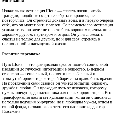
Мотивация
Изначальная мотивация Шона — спасать жизни, чтобы
трагедии, подобные смерти его брата и кролика, не
повторялись. Он стремится доказать всем, и в первую очередь
себе, что он может быть полезен. Со временем его мотивация
усложняется: он хочет не просто быть хорошим врачом, но и
хорошим другом, партнером и отцом. Он учится желать
счастья не только для других, но и для себя, стремясь к
полноценной и насыщенной жизни.
Развитие персонажа
Путь Шона — это грандиозная арка от полной социальной
изоляции до глубокой интеграции в общество. В первом
сезоне он — гениальный, но почти невербальный и
замкнутый ординатор, который борется за право быть врачом.
На протяжении семи сезонов он учится эмпатии, сарказму,
дружбе и любви. Он проходит путь от человека, которому
нужны опекуны, до наставника для новых ординаторов. Его
трансформация достигает кульминации, когда он становится
не только ведущим хирургом, но и любящим мужем, отцом и
главой фонда, названного в честь его наставника, доктора
Глассмана.