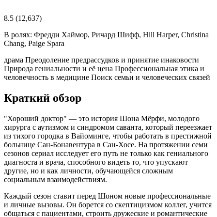
8.5
(12,637)
В ролях:
Фредди Хаймор, Ричард Шифф, Hill Harper, Christina
Chang, Paige Spara
драма
Преодоление предрассудков и принятие инаковости
Природа гениальности и её цена
Профессиональная этика и
человечность в медицине
Поиск семьи и человеческих связей
Краткий обзор
"Хороший доктор" — это история Шона Мёрфи, молодого
хирурга с аутизмом и синдромом саванта, который переезжает
из тихого городка в Вайоминге, чтобы работать в престижной
больнице Сан-Бонавентура в Сан-Хосе. На протяжении семи
сезонов сериал исследует его путь не только как гениального
диагноста и врача, способного видеть то, что упускают
другие, но и как личности, обучающейся сложным
социальным взаимодействиям.
Каждый сезон ставит перед Шоном новые профессиональные
и личные вызовы. Он борется со скептицизмом коллег, учится
общаться с пациентами, строить дружеские и романтические