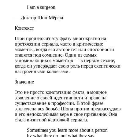
I am a surgeon.
— Доктор Шон Мёрфи
Контекст
Шон произносит эту фразу многократно на
протяжении сериала, часто в критические
моменты, когда его авторитет или способности
ставятся под сомнение. Один из самых
запоминающихся моментов — в первом сезоне,
когда он утверждает свою роль перед скептически
настроенными коллегами.
Значение
Это не просто констатация факта, а мощное
заявление о своей идентичности и праве на
существование в профессии. В этой фразе
заключена вся борьба Шона против предрассудков
и его непоколебимая вера в свое призвание. Она
стала визитной карточкой сериала.
Sometimes you learn more about a person
by what they do, not what they say.