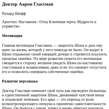
Доктор Аарон Глассман
Ричард Шифф
Архетип:
Наставник / Отец
Ключевая черта:
Мудрость и
упрямство
Мотивация
Главная мотивация Глассмана — защитить Шона и дать ему
шанс на жизнь, которой у него никогда не было. Он видит в
Шоне отражение своей умершей дочери и стремится искупить
прошлые ошибки. По мере развития сюжета его мотивация
смещается в сторону желания увидеть Шона по-настояшему
счастливым и независимым, даже если это означает отпустить
его и позволить совершать собственные ошибки.
Развитие персонажа
Доктор Глассман начинает свой путь как президент больницы
и единственный защитник Шона, движимый чувством вины
и отцовской любовью. Его арка — это переход от роли
всеконтролирующего опекуна к принятию самостоятельности
Шона. Он борется с раком, теряет и вновь обретает контроль