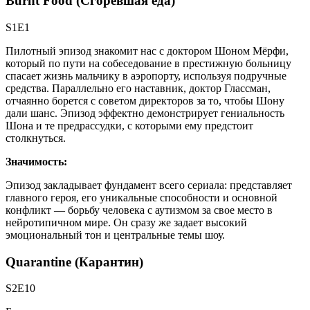
Burnt Food (Сгоревшая еда)
S1E1
Пилотный эпизод знакомит нас с доктором Шоном Мёрфи,
который по пути на собеседование в престижную больницу
спасает жизнь мальчику в аэропорту, используя подручные
средства. Параллельно его наставник, доктор Глассман,
отчаянно борется с советом директоров за то, чтобы Шону
дали шанс. Эпизод эффектно демонстрирует гениальность
Шона и те предрассудки, с которыми ему предстоит
столкнуться.
Значимость:
Эпизод закладывает фундамент всего сериала: представляет
главного героя, его уникальные способности и основной
конфликт — борьбу человека с аутизмом за свое место в
нейротипичном мире. Он сразу же задает высокий
эмоциональный тон и центральные темы шоу.
Quarantine (Карантин)
S2E10