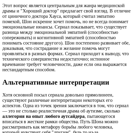
Этот вопрос является центральным для жанра медицинской
драмы и "Хороший доктор" предлагает свой взгляд. В отличие
от циничного доктора Хауса, который считал эмпатию
помехой, Шон искренне хочет помочь, но не всегда понимает
эмоциональные нюансы. Сериал показывает, что существует
разница между эмоциональной эмпатией (способностью
сопереживать) и когнитивной эмпатией (способностью
понимать состояние другого). Шон постепенно развивает обе,
доказывая, что сострадание и желание помочь могут
проявляться в разных формах. Сериал приходит к выводу, что
технического совершенства недостаточно; истинное
врачевание требует человечности, даже если она выражается
нестандартным способом.
Альтернативные интерпретации
Хотя основной посыл сериала довольно прямолинеен,
существуют различные интерпретации некоторых его
аспектов. Одна из точек зрения заключается в том, что сериал
— это не столько реалистичная драма об аутизме, сколько
аллегория на опыт любого аутсайдера
, пытающегося
вписаться в жесткие рамки общества. Путь Шона можно
рассматривать как метафору борьбы любого человека,
который чувствует себя "другим", будь то из-за