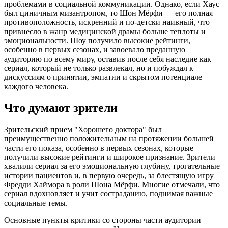
проблемами в социальной коммуникации. Однако, если Хаус
был циничным мизантропом, то Шон Мёрфи — его полная
противоположность, искренний и по-детски наивный, что
привнесло в жанр медицинской драмы больше теплоты и
эмоциональности. Шоу получило высокие рейтинги,
особенно в первых сезонах, и завоевало преданную
аудиторию по всему миру, оставив после себя наследие как
сериал, который не только развлекал, но и побуждал к
дискуссиям о принятии, эмпатии и скрытом потенциале
каждого человека.
Что думают зрители
Зрительский прием "Хорошего доктора" был
преимущественно положительным на протяжении большей
части его показа, особенно в первых сезонах, которые
получили высокие рейтинги и широкое признание. Зрители
хвалили сериал за его эмоциональную глубину, трогательные
истории пациентов и, в первую очередь, за блестящую игру
Фредди Хаймора в роли Шона Мёрфи. Многие отмечали, что
сериал вдохновляет и учит состраданию, поднимая важные
социальные темы.
Основные пункты критики со стороны части аудитории