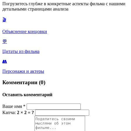
Погрузитесь глубже в конкретные аспекты фильма с нашими
постоянным напоминанием о брате — первом человеке,
детальными страницами анализа
который в него верил и поддерживал. Для Шона это мощный
символ надежды и его призвания.
🎬
Объяснение концовки
💬
Цитаты из фильма
👥
Персонажи и актеры
Комментарии (0)
Оставить комментарий
Ваше имя
*
Капча:
2 × 2 = ?