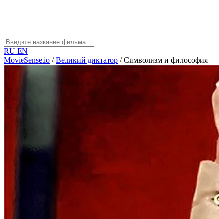
RU
EN
MovieSense.io
/
Великий диктатор
/
Символизм и философия