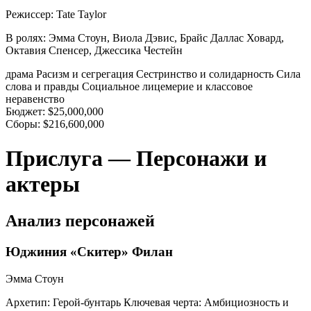
Режиссер:
Tate Taylor
В ролях:
Эмма Стоун, Виола Дэвис, Брайс Даллас Ховард,
Октавия Спенсер, Джессика Честейн
драма
Расизм и сегрегация
Сестринство и солидарность
Сила
слова и правды
Социальное лицемерие и классовое
неравенство
Бюджет:
$25,000,000
Сборы:
$216,600,000
Прислуга — Персонажи и
актеры
Анализ персонажей
Юджиния «Скитер» Филан
Эмма Стоун
Архетип:
Герой-бунтарь
Ключевая черта:
Амбициозность и