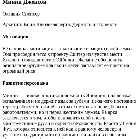
Минни Джексон
Октавия Спенсер
Архетип:
Воин
Ключевая черта:
Дерзость и стойкость
Мотивация
Её основная мотивация — выживание и защита своей семьи.
Она присоединяется к проекту Скитер из чувства мести
Хилли и солидарности с Эйбилин. Желание обеспечить
безопасное будущее для своих детей заставляет её пойти на
огромный риск.
Развитие персонажа
Минни — полная противоположность Эйбилин: она дерзкая,
вспыльчивая и не держит язык за зубами, из-за чего постоянно
теряет работу. Она живёт в страхе не только перед белыми
работодателями, но и перед жестоким мужем. Её арка
заключается в том, чтобы направить свой гнев в
конструктивное русло и обрести безопасность. Работа у Селии
Фут, которая относится к ней как к равному человеку, и
участие в создании книги помогают ей найти в себе силы