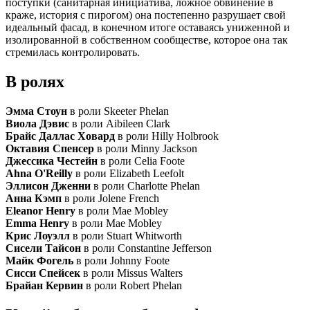
поступки (санитарная инициатива, ложное обвинение в
краже, история с пирогом) она постепенно разрушает свой
идеальный фасад, в конечном итоге оставаясь униженной и
изолированной в собственном сообществе, которое она так
стремилась контролировать.
В ролях
Эмма Стоун
в роли Skeeter Phelan
Виола Дэвис
в роли Aibileen Clark
Брайс Даллас Ховард
в роли Hilly Holbrook
Октавия Спенсер
в роли Minny Jackson
Джессика Честейн
в роли Celia Foote
Ahna O'Reilly
в роли Elizabeth Leefolt
Эллисон Дженни
в роли Charlotte Phelan
Анна Кэмп
в роли Jolene French
Eleanor Henry
в роли Mae Mobley
Emma Henry
в роли Mae Mobley
Крис Лоуэлл
в роли Stuart Whitworth
Сисели Тайсон
в роли Constantine Jefferson
Майк Фогель
в роли Johnny Foote
Сисси Спейсек
в роли Missus Walters
Брайан Кервин
в роли Robert Phelan