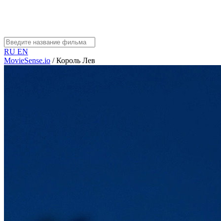
RU
EN
MovieSense.io
/
Король Лев