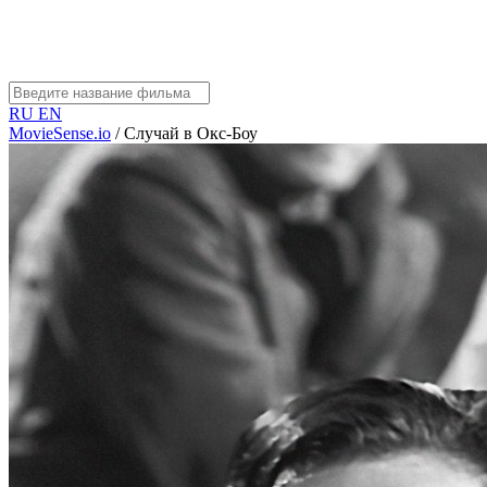
RU
EN
MovieSense.io
/
Случай в Окс-Боу