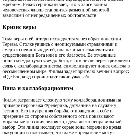
жребием. Режиссер показывает, что в хаосе войны
человеческая жизнь становится разменной монетой,
зависящей от непредвиденных обстоятельств.
Кризис веры
Тема веры и её потери исследуется через образ монахини
Терезы. Столкнувшись с неописуемыми страданиями и
смертью невинных детей, она начинает сомневаться в
существовании Бога или в его благости. Её отчаянные
попытки «достучаться» до Бога, в том числе через греховную
связь с коллаборационистом, символизируют поиск смысла в
бессмысленном мире. Фильм задает зрителю вечный вопрос:
«Где Бог, когда происходят такие ужасы?».
Вина и коллаборационизм
Фильм затрагивает сложную тему коллаборационизма на
примере персонажа Фредерика, датчанина на службе у
гестапо. Его внутренняя борьба, отвращение к себе и
презрение со стороны собственного отца показывают
моральные терзания человека, сделавшего неправильный
выбор. Эта линия исследует серые зоны морали во время
оккупации и показывает, что даже «предатели» могут