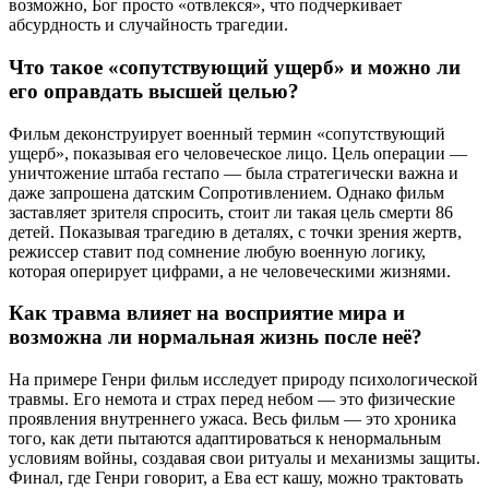
возможно, Бог просто «отвлекся», что подчеркивает
абсурдность и случайность трагедии.
Что такое «сопутствующий ущерб» и можно ли
его оправдать высшей целью?
Фильм деконструирует военный термин «сопутствующий
ущерб», показывая его человеческое лицо. Цель операции —
уничтожение штаба гестапо — была стратегически важна и
даже запрошена датским Сопротивлением. Однако фильм
заставляет зрителя спросить, стоит ли такая цель смерти 86
детей. Показывая трагедию в деталях, с точки зрения жертв,
режиссер ставит под сомнение любую военную логику,
которая оперирует цифрами, а не человеческими жизнями.
Как травма влияет на восприятие мира и
возможна ли нормальная жизнь после неё?
На примере Генри фильм исследует природу психологической
травмы. Его немота и страх перед небом — это физические
проявления внутреннего ужаса. Весь фильм — это хроника
того, как дети пытаются адаптироваться к ненормальным
условиям войны, создавая свои ритуалы и механизмы защиты.
Финал, где Генри говорит, а Ева ест кашу, можно трактовать