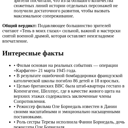
зрители посчитали, что из-за большого количества
сюжетных линий истории отдельных персонажей не
получили достаточного развития, чтобы вызвать
максимальное сопереживание.
Общий вердикт:
Подавляющее большинство зрителей
считают «Тень в моих глазах» сильной, важной и мастерски
снятой военной драмой, которая оставляет неизгладимое
впечатление.
Интересные факты
•
Фильм основан на реальных событиях — операции
«Карфаген» 21 марта 1945 года.
•
В результате ошибочной бомбардировки французской
католической школы погибло 86 детей и 18 взрослых.
•
Целью британских ВВС была штаб-квартира гестапо в
Копенгагене, Шеллхус, где в качестве живого щита на
верхних этажах содержались заключенные члены
Сопротивления.
•
Режиссер фильма Оле Борнедаль известен в Дании
своими масштабными и эмоционально насыщенными
постановками.
•
Роль сестры Терезы исполнила Фанни Борнедаль, дочь
режиссера Оле Борнедаля.