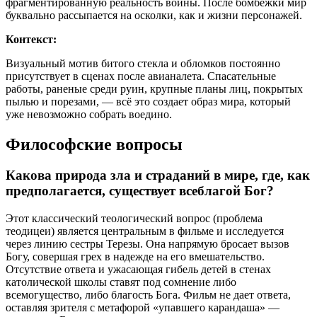
фрагментированную реальность войны. После бомбежки мир
буквально рассыпается на осколки, как и жизни персонажей.
Контекст:
Визуальный мотив битого стекла и обломков постоянно
присутствует в сценах после авианалета. Спасательные
работы, раненые среди руин, крупные планы лиц, покрытых
пылью и порезами, — всё это создает образ мира, который
уже невозможно собрать воедино.
Философские вопросы
Какова природа зла и страданий в мире, где, как
предполагается, существует всеблагой Бог?
Этот классический теологический вопрос (проблема
теодицеи) является центральным в фильме и исследуется
через линию сестры Терезы. Она напрямую бросает вызов
Богу, совершая грех в надежде на его вмешательство.
Отсутствие ответа и ужасающая гибель детей в стенах
католической школы ставят под сомнение либо
всемогущество, либо благость Бога. Фильм не дает ответа,
оставляя зрителя с метафорой «упавшего карандаша» —