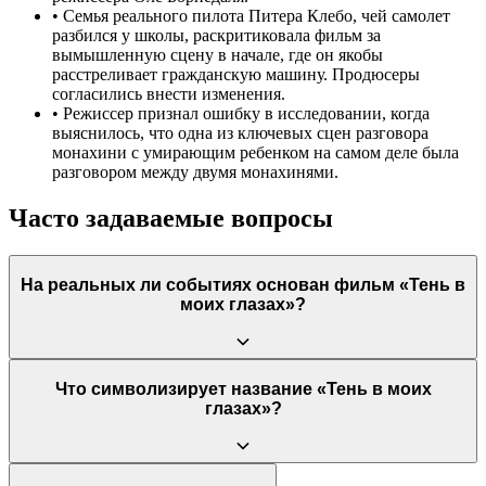
•
Семья реального пилота Питера Клебо, чей самолет
разбился у школы, раскритиковала фильм за
вымышленную сцену в начале, где он якобы
расстреливает гражданскую машину. Продюсеры
согласились внести изменения.
•
Режиссер признал ошибку в исследовании, когда
выяснилось, что одна из ключевых сцен разговора
монахини с умирающим ребенком на самом деле была
разговором между двумя монахинями.
Часто задаваемые вопросы
На реальных ли событиях основан фильм «Тень в
моих глазах»?
Да, фильм основан на реальной исторической трагедии. 21
Что символизирует название «Тень в моих
марта 1945 года британские Королевские ВВС провели
глазах»?
операцию «Карфаген» по бомбардировке штаб-квартиры
гестапо в Копенгагене. В результате трагической ошибки один
из самолетов упал на школу, и последующие
бомбардировщики по ошибке атаковали её, что привело к