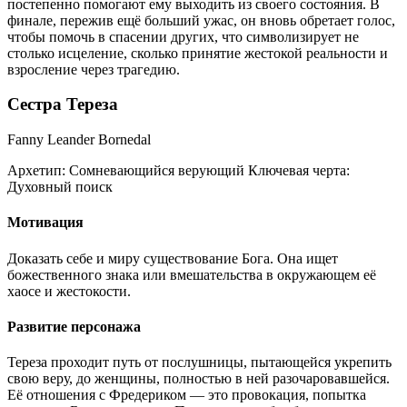
постепенно помогают ему выходить из своего состояния. В
финале, пережив ещё больший ужас, он вновь обретает голос,
чтобы помочь в спасении других, что символизирует не
столько исцеление, сколько принятие жестокой реальности и
взросление через трагедию.
Сестра Тереза
Fanny Leander Bornedal
Архетип:
Сомневающийся верующий
Ключевая черта:
Духовный поиск
Мотивация
Доказать себе и миру существование Бога. Она ищет
божественного знака или вмешательства в окружающем её
хаосе и жестокости.
Развитие персонажа
Тереза проходит путь от послушницы, пытающейся укрепить
свою веру, до женщины, полностью в ней разочаровавшейся.
Её отношения с Фредериком — это провокация, попытка