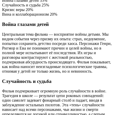
Война глазами детей
35%
Случайность и судьба
25%
Кризис веры
20%
Вина и коллаборационизм
20%
Война глазами детей
Центральная тема фильма — восприятие войны детьми. Мы
видим события через призму их опыта: страх, недоумение,
попытки сохранить детство посреди хаоса. Персонажи Генри,
Ригмор и Ева не понимают причин и целей войны, но в
полной мере испытывают её последствия. Их игры и
разговоры контрастируют с жестокой реальностью,
подчеркивая абсурдность происходящего. Фильм показывает,
как война наносит неизгладимые психологические травмы,
отнимая у детей не только жизнь, но и невинность.
Случайность и судьба
Фильм подчеркивает огромную роль случайности в войне.
Трагедия в школе — результат цепи роковых совпадений:
один самолет задевает фонарный столб и падает, вводя в
заблуждение остальных пилотов. Эта «тень» случайности
нависает над всеми персонажами, чьи жизни и смерти
определяются не логикой или справедливостью, а слепым