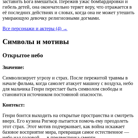
заставить Бога вмешаться. Пережив ужас бомбардировки и
гибель детей, она окончательно теряет веру, что отражается в
её последних действиях и словах, когда она не может утешить
умирающую девочку религиозными догмами.
Все персонажи и актеры (4)
→
Символы и мотивы
Открытое небо
Значение:
Символизирует угрозу и страх. После пережитой травмы в
начале фильма, когда самолет атакует машину с воздуха, небо
для мальчика Генри перестает быть символом свободы и
становится источником постоянной опасности.
Контекст:
Генри боится выходить на открытые пространства и смотреть
вверх. Его кузина Ригмор пытается помочь ему преодолеть
этот страх. Этот мотив подчеркивает, как война искажает
базовое восприятие мира, превращая самое естественное —
небо над головой — в предвестника смерти.