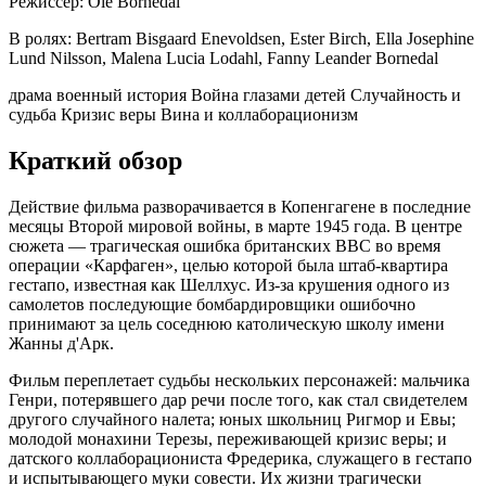
Режиссер:
Ole Bornedal
В ролях:
Bertram Bisgaard Enevoldsen, Ester Birch, Ella Josephine
Lund Nilsson, Malena Lucia Lodahl, Fanny Leander Bornedal
драма
военный
история
Война глазами детей
Случайность и
судьба
Кризис веры
Вина и коллаборационизм
Краткий обзор
Действие фильма разворачивается в Копенгагене в последние
месяцы Второй мировой войны, в марте 1945 года. В центре
сюжета — трагическая ошибка британских ВВС во время
операции «Карфаген», целью которой была штаб-квартира
гестапо, известная как Шеллхус. Из-за крушения одного из
самолетов последующие бомбардировщики ошибочно
принимают за цель соседнюю католическую школу имени
Жанны д'Арк.
Фильм переплетает судьбы нескольких персонажей: мальчика
Генри, потерявшего дар речи после того, как стал свидетелем
другого случайного налета; юных школьниц Ригмор и Евы;
молодой монахини Терезы, переживающей кризис веры; и
датского коллаборациониста Фредерика, служащего в гестапо
и испытывающего муки совести. Их жизни трагически