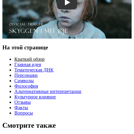
Смотреть трейлер
На этой странице
Краткий обзор
Главная идея
Тематическая ДНК
Персонажи
Символы
Философия
Альтернативные интерпретации
Культурное влияние
Отзывы
Факты
Вопросы
Смотрите также