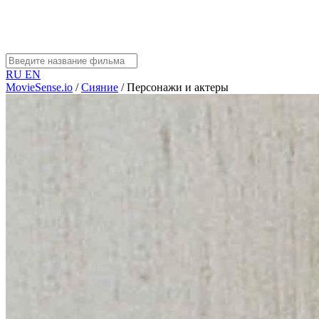
RU
EN
MovieSense.io
/
Сияние
/
Персонажи и актеры