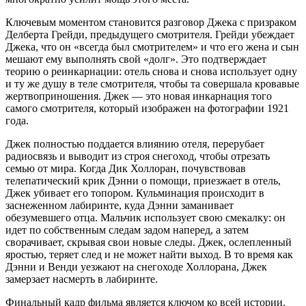
Ключевым моментом становится разговор Джека с призраком
Делберта Грейди, предыдущего смотрителя. Грейди убеждает
Джека, что он «всегда был смотрителем» и что его жена и сын
мешают ему выполнять свой «долг». Это подтверждает
теорию о реинкарнации: отель снова и снова использует одну
и ту же душу в теле смотрителя, чтобы та совершала кровавые
жертвоприношения. Джек — это новая инкарнация того
самого смотрителя, который изображен на фотографии 1921
года.
Джек полностью поддается влиянию отеля, перерубает
радиосвязь и выводит из строя снегоход, чтобы отрезать
семью от мира. Когда Дик Холлоран, почувствовав
телепатический крик Дэнни о помощи, приезжает в отель,
Джек убивает его топором. Кульминация происходит в
заснеженном лабиринте, куда Дэнни заманивает
обезумевшего отца. Мальчик использует свою смекалку: он
идет по собственным следам задом наперед, а затем
сворачивает, скрывая свои новые следы. Джек, ослепленный
яростью, теряет след и не может найти выход. В то время как
Дэнни и Венди уезжают на снегоходе Холлорана, Джек
замерзает насмерть в лабиринте.
Финальный кадр фильма является ключом ко всей истории.