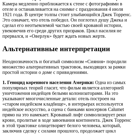
Камера медленно приближается к стене с фотографиями в
отеле и останавливается на снимке с празднования 4 июля
1921 года. В центре толпы стоит улыбающийся Джек Торренс.
Это означает, что отель победил. Он поглотил душу Джека и
сделал его неотъемлемой частью своей кровавой истории,
увековечив его среди других призраков. Цикл насилия не
прервался, и «Оверлук» будет ждать новых жертв.
Альтернативные интерпретации
Неоднозначность и богатый символизм «Сияния» породили
множество альтернативных трактовок, выходящих за рамки
простой истории о доме с привидениями.
1. Геноцид коренного населения Америки:
Одна из самых
популярных теорий гласит, что фильм является аллегорией
уничтожения индейцев белыми колонизаторами. На это
указывают многочисленные детали: отель построен на
«старом индейском кладбище», в интерьерах используется
индейское искусство, а сцена с банками консервов Calumet
прямо на это намекает. Кровавый лифт символизирует реки
крови, пролитые в ходе завоевания континента. Джек Торренс
в этой трактовке олицетворяет белого человека, который,
заключив сделку с силами прошлого, продолжает цикл