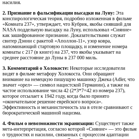
насилия.
2. Признание в фальсификации высадки на Луну:
Эта
конспирологическая теория, подробно изложенная в фильме
«Комната 237», утверждает, что Кубрик, якобы снявший для
NASA поддельную высадку на Луну, использовал «Сияние»
как зашифрованное признание. Доказательствами служат
свитер Дэнни с ракетой «Аполлон-11», узор ковра,
напоминающий стартовую площадку, и изменение номера
комнаты с 217 (в книге) на 237, что якобы указывает на
среднее расстояние до Луны в 237 000 миль.
3. Комментарий о Холокосте:
Некоторые исследователи
видят в фильме метафору Холокоста. Они обращают
внимание на немецкую пишущую машинку Джека (Adler, что
значит «орел» — символ нацистской Германии), а также на
частое использование числа 42 (2*3*7=42 из номера 237),
которое отсылает к 1942 году, когда было принято
«окончательное решение еврейского вопроса».
Эффективность и механистичность зла в отеле сравнивают с
бюрократической машиной нацизма.
4. Фильм о невозможности экранизации:
Существует также
мета-интерпретация, согласно которой «Сияние» — это фильм
о трудностях и насилии, связанных с процессом адаптации