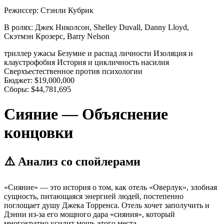
Режиссер:
Стэнли Кубрик
В ролях:
Джек Николсон, Shelley Duvall, Danny Lloyd,
Скэтмэн Крозерс, Barry Nelson
триллер
ужасы
Безумие и распад личности
Изоляция и
клаустрофобия
История и цикличность насилия
Сверхъестественное против психологии
Бюджет:
$19,000,000
Сборы:
$44,781,695
Сияние — Объяснение
концовки
⚠️ Анализ со спойлерами
«Сияние» — это история о том, как отель «Оверлук», злобная
сущность, питающаяся энергией людей, постепенно
поглощает душу Джека Торренса. Отель хочет заполучить и
Дэнни из-за его мощного дара «сияния», который
многократно усилит мощь этого места.