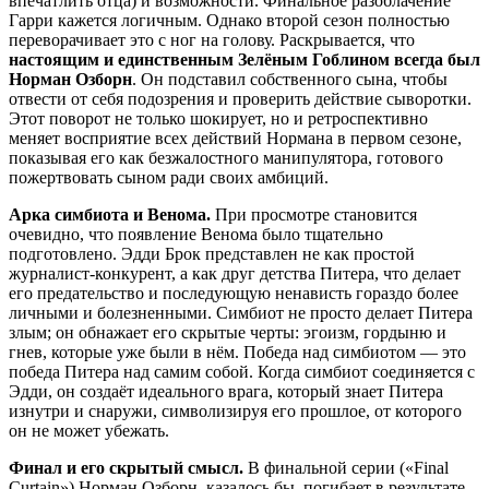
впечатлить отца) и возможности. Финальное разоблачение
Гарри кажется логичным. Однако второй сезон полностью
переворачивает это с ног на голову. Раскрывается, что
настоящим и единственным Зелёным Гоблином всегда был
Норман Озборн
. Он подставил собственного сына, чтобы
отвести от себя подозрения и проверить действие сыворотки.
Этот поворот не только шокирует, но и ретроспективно
меняет восприятие всех действий Нормана в первом сезоне,
показывая его как безжалостного манипулятора, готового
пожертвовать сыном ради своих амбиций.
Арка симбиота и Венома.
При просмотре становится
очевидно, что появление Венома было тщательно
подготовлено. Эдди Брок представлен не как простой
журналист-конкурент, а как друг детства Питера, что делает
его предательство и последующую ненависть гораздо более
личными и болезненными. Симбиот не просто делает Питера
злым; он обнажает его скрытые черты: эгоизм, гордыню и
гнев, которые уже были в нём. Победа над симбиотом — это
победа Питера над самим собой. Когда симбиот соединяется с
Эдди, он создаёт идеального врага, который знает Питера
изнутри и снаружи, символизируя его прошлое, от которого
он не может убежать.
Финал и его скрытый смысл.
В финальной серии («Final
Curtain») Норман Озборн, казалось бы, погибает в результате