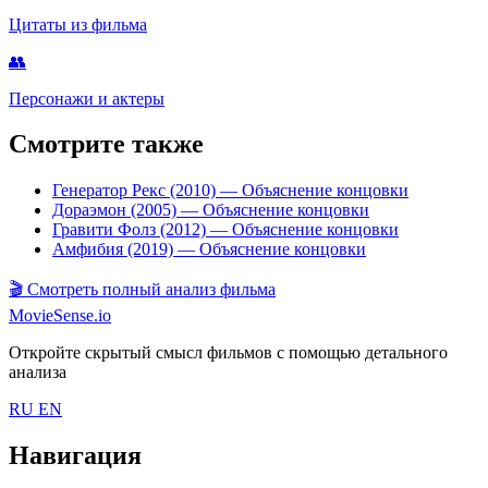
Цитаты из фильма
👥
Персонажи и актеры
Смотрите также
Генератор Рекс (2010)
— Объяснение концовки
Дораэмон (2005)
— Объяснение концовки
Гравити Фолз (2012)
— Объяснение концовки
Амфибия (2019)
— Объяснение концовки
🎬
Смотреть полный анализ фильма
MovieSense.io
Откройте скрытый смысл фильмов с помощью детального
анализа
RU
EN
Навигация