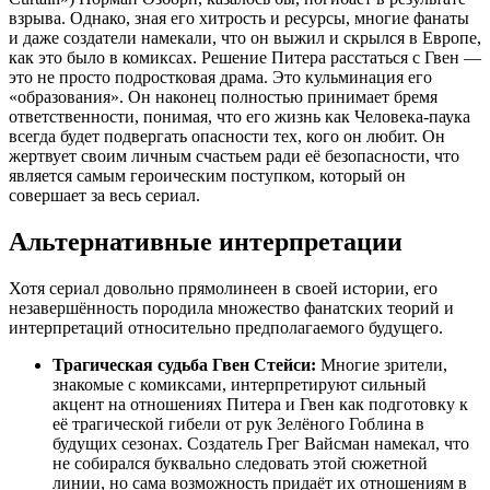
взрыва. Однако, зная его хитрость и ресурсы, многие фанаты
и даже создатели намекали, что он выжил и скрылся в Европе,
как это было в комиксах. Решение Питера расстаться с Гвен —
это не просто подростковая драма. Это кульминация его
«образования». Он наконец полностью принимает бремя
ответственности, понимая, что его жизнь как Человека-паука
всегда будет подвергать опасности тех, кого он любит. Он
жертвует своим личным счастьем ради её безопасности, что
является самым героическим поступком, который он
совершает за весь сериал.
Альтернативные интерпретации
Хотя сериал довольно прямолинеен в своей истории, его
незавершённость породила множество фанатских теорий и
интерпретаций относительно предполагаемого будущего.
Трагическая судьба Гвен Стейси:
Многие зрители,
знакомые с комиксами, интерпретируют сильный
акцент на отношениях Питера и Гвен как подготовку к
её трагической гибели от рук Зелёного Гоблина в
будущих сезонах. Создатель Грег Вайсман намекал, что
не собирался буквально следовать этой сюжетной
линии, но сама возможность придаёт их отношениям в