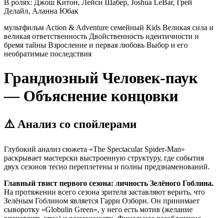
В ролях:
Джош Китон, Лейси Шабер, Joshua LeBar, Грей
Делайл, Аланна Юбак
мультфильм
Action & Adventure
семейный
Kids
Великая сила и
великая ответственность
Двойственность идентичности и
бремя тайны
Взросление и первая любовь
Выбор и его
необратимые последствия
Грандиозный Человек-паук
— Объяснение концовки
⚠️ Анализ со спойлерами
Глубокий анализ сюжета «The Spectacular Spider-Man»
раскрывает мастерски выстроенную структуру, где события
двух сезонов тесно переплетены и полны предзнаменований.
Главный твист первого сезона: личность Зелёного Гоблина.
На протяжении всего сезона зрителя заставляют верить, что
Зелёным Гоблином является Гарри Озборн. Он принимает
сыворотку «Globulin Green», у него есть мотив (желание