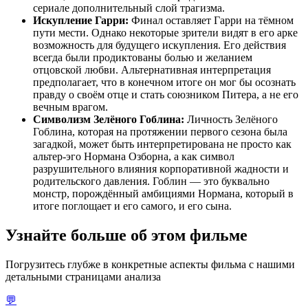
сериале дополнительный слой трагизма.
Искупление Гарри:
Финал оставляет Гарри на тёмном
пути мести. Однако некоторые зрители видят в его арке
возможность для будущего искупления. Его действия
всегда были продиктованы болью и желанием
отцовской любви. Альтернативная интерпретация
предполагает, что в конечном итоге он мог бы осознать
правду о своём отце и стать союзником Питера, а не его
вечным врагом.
Символизм Зелёного Гоблина:
Личность Зелёного
Гоблина, которая на протяжении первого сезона была
загадкой, может быть интерпретирована не просто как
альтер-эго Нормана Озборна, а как символ
разрушительного влияния корпоративной жадности и
родительского давления. Гоблин — это буквально
монстр, порождённый амбициями Нормана, который в
итоге поглощает и его самого, и его сына.
Узнайте больше об этом фильме
Погрузитесь глубже в конкретные аспекты фильма с нашими
детальными страницами анализа
💬