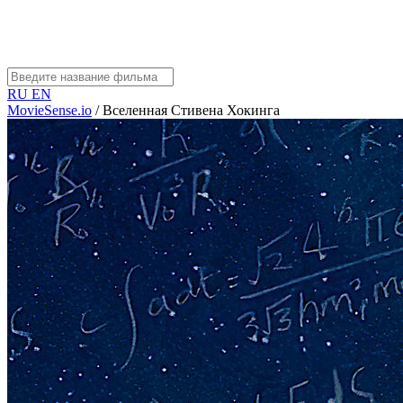
RU
EN
MovieSense.io
/
Вселенная Стивена Хокинга