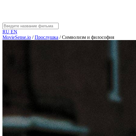
RU
EN
MovieSense.io
/
Прослушка
/
Символизм и философия