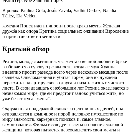
Режиссер:
Noé Santillán-López
В ролях:
Paulina Goto, Jesús Zavala, Vadhir Derbez, Natalia
Téllez, Ela Velden
комедия
Поиск идентичности после краха мечты
Женская
дружба как опора
Критика социальных ожиданий
Взросление
и принятие ответственности
Краткий обзор
Рехина, молодая женщина, чья мечта о вечной любви и браке
разбивается о суровую реальность, когда ее муж Хуанпа
внезапно просит развода всего через несколько месяцев после
свадьбы. Ошеломленная и убитая горем, она вынуждена
переехать в квартиру своего друга и начать жизнь с чистого
листа. В свои двадцать с небольшим лет Рехина оказывается в
незнакомом мире, где ей предстоит заново учиться жить, но
уже без статуса "жены".
Окруженная поддержкой своих эксцентричных друзей, она
отправляется в комичное и порой неловкое путешествие по
миру знакомств, карьерных поисков и, самое главное,
самопознания. Фильм исследует взлеты и падения молодой
женщины, которая пытается переосмыслить свои мечты и