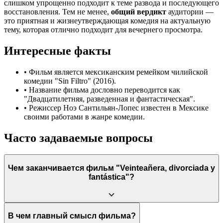
слишком упрощенно подходит к теме развода и последующего
восстановления. Тем не менее,
общий вердикт
аудитории —
это приятная и жизнеутверждающая комедия на актуальную
тему, которая отлично подходит для вечернего просмотра.
Интересные факты
•
Фильм является мексиканским ремейком чилийской
комедии "Sin Filtro" (2016).
•
Название фильма дословно переводится как
"Двадцатилетняя, разведенная и фантастическая".
•
Режиссер Ноэ Сантильян-Лопес известен в Мексике
своими работами в жанре комедии.
Часто задаваемые вопросы
Чем заканчивается фильм "Veinteañera, divorciada y
fantástica"?
Фильм заканчивается тем, что главная героиня Рехина
В чем главный смысл фильма?