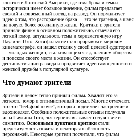
контексте Латинской Америки, где тема брака и семьи
исторически имеет большое значение, фильм предлагает
свежий и современный взгляд на развод. Он нормализует
идею о том, что расторжение брака — это не трагедия, а шанс
на новую, более осознанную жизнь. Критики и зрители
приняли фильм в основном положительно, отмечая его
легкий юмор, актуальность темы и харизматичную игру
Паулины Гото. Хотя фильм не стал прорывом в мировом
кинематографе, он нашел отклик у своей целевой аудитории
— молодых женщин, сталкивающихся с давлением общества
и поиском своего места в жизни. Он способствует
дестигматизации развода и продвигает идеи самоценности и
женской дружбы в популярной культуре.
Что думают зрители
Зрители в целом тепло приняли фильм.
Хвалят
его за
легкость, юмор и оптимистичный посыл. Многие отмечают,
что это "feel-good movie", который поднимает настроение и
вдохновляет. Особенно положительные отзывы получила
игра Паулины Гото, чья героиня вызывает сочувствие и
симпатию.
Основными пунктами критики
стали
предсказуемость сюжета и некоторая шаблонность
персонажей. Некоторые зрители посчитали, что фильм