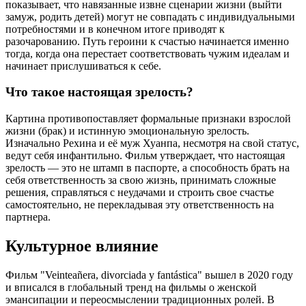
показывает, что навязанные извне сценарии жизни (выйти
замуж, родить детей) могут не совпадать с индивидуальными
потребностями и в конечном итоге приводят к
разочарованию. Путь героини к счастью начинается именно
тогда, когда она перестает соответствовать чужим идеалам и
начинает прислушиваться к себе.
Что такое настоящая зрелость?
Картина противопоставляет формальные признаки взрослой
жизни (брак) и истинную эмоциональную зрелость.
Изначально Рехина и её муж Хуанпа, несмотря на свой статус,
ведут себя инфантильно. Фильм утверждает, что настоящая
зрелость — это не штамп в паспорте, а способность брать на
себя ответственность за свою жизнь, принимать сложные
решения, справляться с неудачами и строить свое счастье
самостоятельно, не перекладывая эту ответственность на
партнера.
Культурное влияние
Фильм "Veinteañera, divorciada y fantástica" вышел в 2020 году
и вписался в глобальный тренд на фильмы о женской
эмансипации и переосмыслении традиционных ролей. В