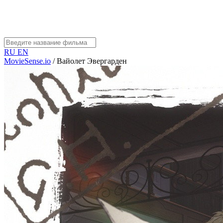
RU
EN
MovieSense.io
/
Вайолет Эвергарден