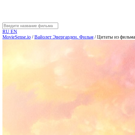
RU
EN
MovieSense.io
/
Вайолет Эвергарден. Фильм
/
Цитаты из фильм