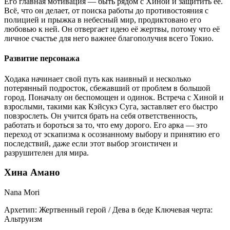
Его главная мотивация — быть рядом с Хиной и защитить её.
Всё, что он делает, от поиска работы до противостояния с
полицией и прыжка в небесный мир, продиктовано его
любовью к ней. Он отвергает идею её жертвы, потому что её
личное счастье для него важнее благополучия всего Токио.
Развитие персонажа
Ходака начинает свой путь как наивный и несколько
потерянный подросток, сбежавший от проблем в большой
город. Поначалу он беспомощен и одинок. Встреча с Хиной и
взрослыми, такими как Кэйсукэ Суга, заставляет его быстро
повзрослеть. Он учится брать на себя ответственность,
работать и бороться за то, что ему дорого. Его арка — это
переход от эскапизма к осознанному выбору и принятию его
последствий, даже если этот выбор эгоистичен и
разрушителен для мира.
Хина Амано
Nana Mori
Архетип:
Жертвенный герой / Дева в беде
Ключевая черта:
Альтруизм