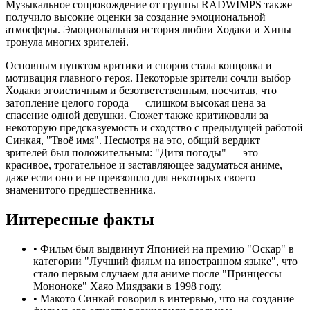
Музыкальное сопровождение от группы RADWIMPS также
получило высокие оценки за создание эмоциональной
атмосферы. Эмоциональная история любви Ходаки и Хины
тронула многих зрителей.
Основным пунктом критики и споров стала концовка и
мотивация главного героя. Некоторые зрители сочли выбор
Ходаки эгоистичным и безответственным, посчитав, что
затопление целого города — слишком высокая цена за
спасение одной девушки. Сюжет также критиковали за
некоторую предсказуемость и сходство с предыдущей работой
Синкая, "Твоё имя". Несмотря на это, общий вердикт
зрителей был положительным: "Дитя погоды" — это
красивое, трогательное и заставляющее задуматься аниме,
даже если оно и не превзошло для некоторых своего
знаменитого предшественника.
Интересные факты
•
Фильм был выдвинут Японией на премию "Оскар" в
категории "Лучший фильм на иностранном языке", что
стало первым случаем для аниме после "Принцессы
Мононоке" Хаяо Миядзаки в 1998 году.
•
Макото Синкай говорил в интервью, что на создание