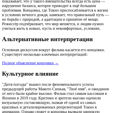
показывает, что у такого вмешательства всегда есть цена —
нарушение баланса, которое приводит к ещё большим
проблемам. Концовка, где Токио приспосабливается к жизни
в условиях вечного дождя, намекает, что правильный путь —
не борьба с природой, а адаптация и принятие её мощи.
Режиссёр подчёркивает, что мир меняется, и людям нужно
учиться жить в новых, пусть и некомфортных, условиях.
Альтернативные интерпретации
Основная дискуссия вокруг фильма касается его концовки.
Существует несколько ключевых интерпретаций:
Полное объяснение концовки
→
Культурное влияние
"Дитя погоды" вышел после феноменального успеха
предыдущей работы Макото Синкая, "Твоё имя", и ожидания
от него были крайне высоки. Фильм стал самым кассовым в
Японии в 2019 году. Критики и зрители высоко оценили
визуальную составляющую, назвав её одной из самых
красивых и детализированных репрезентаций Токио в
анимации. Однако сюжет и концовка вызвали широкую