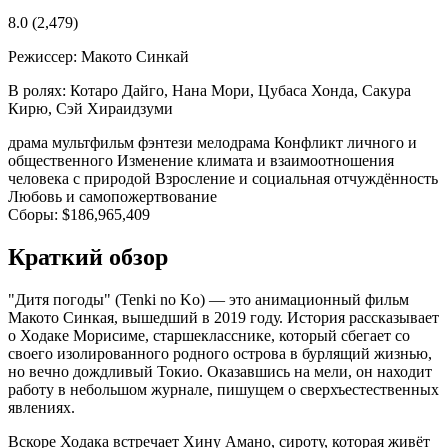
8.0
(2,479)
Режиссер:
Макото Синкай
В ролях:
Котаро Дайго, Нана Мори, Цубаса Хонда, Сакура
Кирю, Сэй Хираидзуми
драма
мультфильм
фэнтези
мелодрама
Конфликт личного и
общественного
Изменение климата и взаимоотношения
человека с природой
Взросление и социальная отчуждённость
Любовь и самопожертвование
Сборы:
$186,965,409
Краткий обзор
"Дитя погоды" (Tenki no Ko) — это анимационный фильм
Макото Синкая, вышедший в 2019 году. История рассказывает
о Ходаке Морисиме, старшекласснике, который сбегает со
своего изолированного родного острова в бурлящий жизнью,
но вечно дождливый Токио. Оказавшись на мели, он находит
работу в небольшом журнале, пишущем о сверхъестественных
явлениях.
Вскоре Ходака встречает Хину Амано, сироту, которая живёт