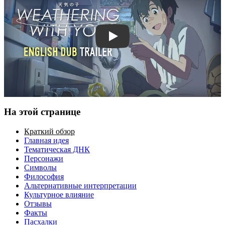
Смотреть трейлер
На этой странице
Краткий обзор
Главная идея
Тематическая ДНК
Персонажи
Символы
Философия
Альтернативные интерпретации
Культурное влияние
Отзывы
Факты
Пасхалки