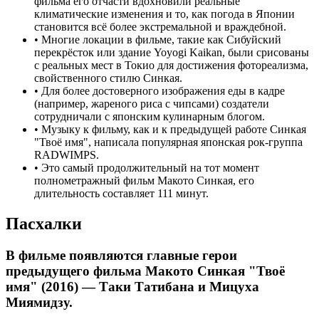
фильма его отчасти вдохновили реальные
климатические изменения и то, как погода в Японии
становится всё более экстремальной и враждебной.
•
Многие локации в фильме, такие как Сибуйский
перекрёсток или здание Yoyogi Kaikan, были срисованы
с реальных мест в Токио для достижения фотореализма,
свойственного стилю Синкая.
•
Для более достоверного изображения еды в кадре
(например, жареного риса с чипсами) создатели
сотрудничали с японским кулинарным блогом.
•
Музыку к фильму, как и к предыдущей работе Синкая
"Твоё имя", написала популярная японская рок-группа
RADWIMPS.
•
Это самый продолжительный на тот момент
полнометражный фильм Макото Синкая, его
длительность составляет 111 минут.
Пасхалки
В фильме появляются главные герои
предыдущего фильма Макото Синкая "Твоё
имя" (2016) — Таки Татибана и Мицуха
Миямидзу.