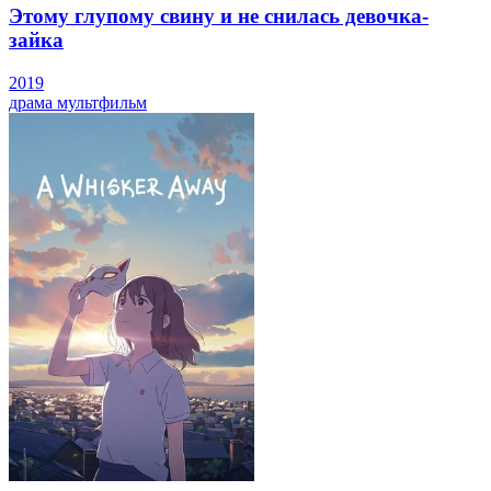
Этому глупому свину и не снилась девочка-
зайка
2019
драма
мультфильм