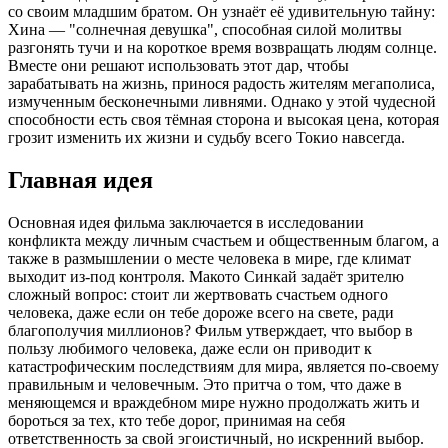
со своим младшим братом. Он узнаёт её удивительную тайну:
Хина — "солнечная девушка", способная силой молитвы
разгонять тучи и на короткое время возвращать людям солнце.
Вместе они решают использовать этот дар, чтобы
зарабатывать на жизнь, принося радость жителям мегаполиса,
измученным бесконечными ливнями. Однако у этой чудесной
способности есть своя тёмная сторона и высокая цена, которая
грозит изменить их жизни и судьбу всего Токио навсегда.
Главная идея
Основная идея фильма заключается в исследовании
конфликта между личным счастьем и общественным благом, а
также в размышлении о месте человека в мире, где климат
выходит из-под контроля. Макото Синкай задаёт зрителю
сложный вопрос: стоит ли жертвовать счастьем одного
человека, даже если он тебе дороже всего на свете, ради
благополучия миллионов? Фильм утверждает, что выбор в
пользу любимого человека, даже если он приводит к
катастрофическим последствиям для мира, является по-своему
правильным и человечным. Это притча о том, что даже в
меняющемся и враждебном мире нужно продолжать жить и
бороться за тех, кто тебе дорог, принимая на себя
ответственность за свой эгоистичный, но искренний выбор.