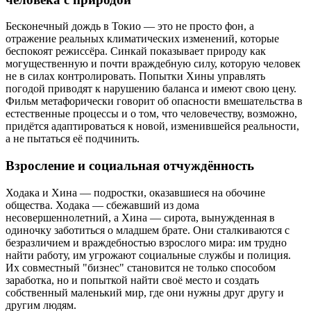
Бесконечный дождь в Токио — это не просто фон, а
отражение реальных климатических изменений, которые
беспокоят режиссёра. Синкай показывает природу как
могущественную и почти враждебную силу, которую человек
не в силах контролировать. Попытки Хины управлять
погодой приводят к нарушению баланса и имеют свою цену.
Фильм метафорически говорит об опасности вмешательства в
естественные процессы и о том, что человечеству, возможно,
придётся адаптироваться к новой, изменившейся реальности,
а не пытаться её подчинить.
Взросление и социальная отчуждённость
Ходака и Хина — подростки, оказавшиеся на обочине
общества. Ходака — сбежавший из дома
несовершеннолетний, а Хина — сирота, вынужденная в
одиночку заботиться о младшем брате. Они сталкиваются с
безразличием и враждебностью взрослого мира: им трудно
найти работу, им угрожают социальные службы и полиция.
Их совместный "бизнес" становится не только способом
заработка, но и попыткой найти своё место и создать
собственный маленький мир, где они нужны друг другу и
другим людям.