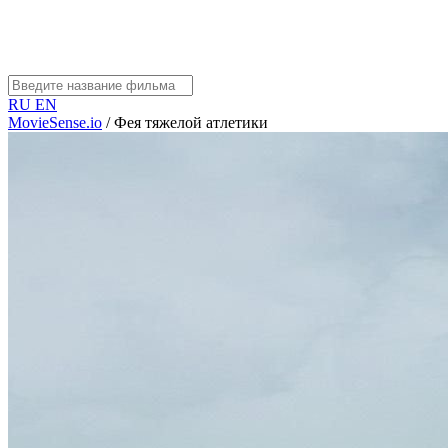
RU
EN
MovieSense.io
/
Фея тяжелой атлетики