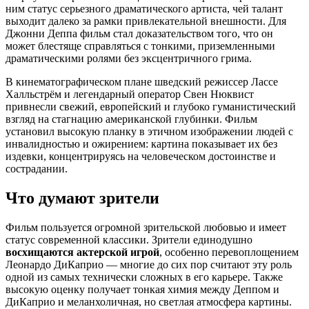
ним статус серьезного драматического артиста, чей талант
выходит далеко за рамки привлекательной внешности. Для
Джонни Деппа фильм стал доказательством того, что он
может блестяще справляться с тонкими, приземленными
драматическими ролями без эксцентричного грима.
В кинематографическом плане шведский режиссер Лассе
Халльстрём и легендарный оператор Свен Нюквист
привнесли свежий, европейский и глубоко гуманистический
взгляд на стагнацию американской глубинки. Фильм
установил высокую планку в этичном изображении людей с
инвалидностью и ожирением: картина показывает их без
издевки, концентрируясь на человеческом достоинстве и
сострадании.
Что думают зрители
Фильм пользуется огромной зрительской любовью и имеет
статус современной классики. Зрители единодушно
восхищаются актерской игрой
, особенно перевоплощением
Леонардо ДиКаприо — многие до сих пор считают эту роль
одной из самых технически сложных в его карьере. Также
высокую оценку получает тонкая химия между Деппом и
ДиКаприо и меланхоличная, но светлая атмосфера картины.