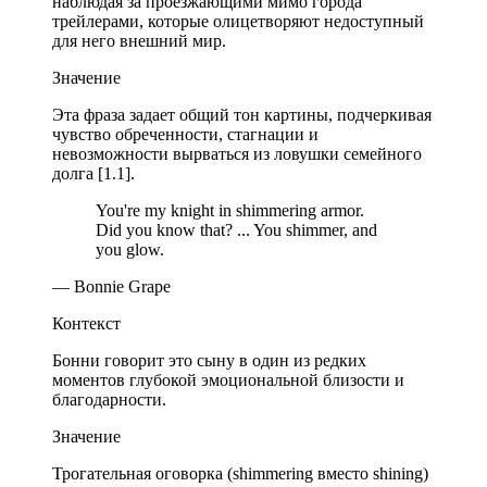
наблюдая за проезжающими мимо города
трейлерами, которые олицетворяют недоступный
для него внешний мир.
Значение
Эта фраза задает общий тон картины, подчеркивая
чувство обреченности, стагнации и
невозможности вырваться из ловушки семейного
долга [1.1].
You're my knight in shimmering armor.
Did you know that? ... You shimmer, and
you glow.
— Bonnie Grape
Контекст
Бонни говорит это сыну в один из редких
моментов глубокой эмоциональной близости и
благодарности.
Значение
Трогательная оговорка (shimmering вместо shining)