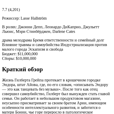
7.7
(4,201)
Режиссер:
Lasse Hallström
В ролях:
Джонни Депп, Леонардо ДиКаприо, Джульетт
Льюис, Мэри Стинбёрджен, Darlene Cates
драма
мелодрама
Бремя ответственности и семейный долг
Влияние травмы и самоубийства
Индустриализация против
малого города
Эскапизм и свобода
Бюджет:
$11,000,000
Сборы:
$10,000,000
Краткий обзор
Жизнь Гилберта Грейпа протекает в крошечном городке
Эндора, штат Айова, где, по его словам, «описывать Эндору
— это как танцевать без музыки». После того как отец
совершил самоубийство, Гилберт был вынужден стать главой
семьи. Он работает в небольшом продуктовом магазине,
неусыпно присматривает за своим братом Арни, имеющим
особенности интеллектуального развития, и заботится о
матери Бонни, чье горе переросло в патологическое