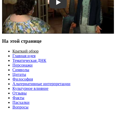
Смотреть трейлер
На этой странице
Краткий обзор
Главная идея
Тематическая ДНК
Персонажи
Символы
Цитаты
Философия
Альтернативные интерпретации
Культурное влияние
Отзывы
Факты
Пасхалки
Вопросы