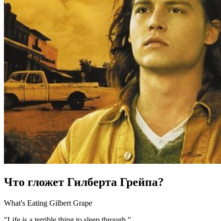
Что гложет Гилберта Грейпа?
What's Eating Gilbert Grape
"Life is a terrible thing to sleep through."