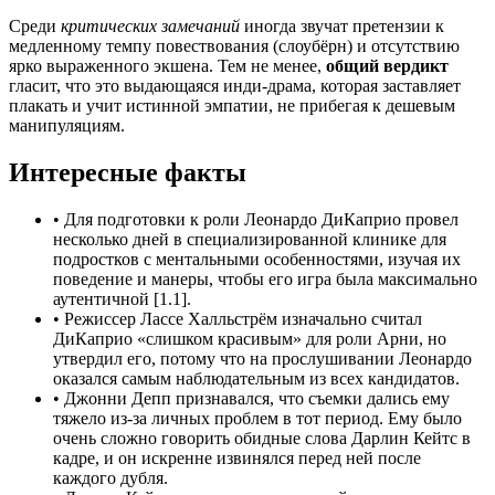
Среди
критических замечаний
иногда звучат претензии к
медленному темпу повествования (слоубёрн) и отсутствию
ярко выраженного экшена. Тем не менее,
общий вердикт
гласит, что это выдающаяся инди-драма, которая заставляет
плакать и учит истинной эмпатии, не прибегая к дешевым
манипуляциям.
Интересные факты
•
Для подготовки к роли Леонардо ДиКаприо провел
несколько дней в специализированной клинике для
подростков с ментальными особенностями, изучая их
поведение и манеры, чтобы его игра была максимально
аутентичной [1.1].
•
Режиссер Лассе Халльстрём изначально считал
ДиКаприо «слишком красивым» для роли Арни, но
утвердил его, потому что на прослушивании Леонардо
оказался самым наблюдательным из всех кандидатов.
•
Джонни Депп признавался, что съемки дались ему
тяжело из-за личных проблем в тот период. Ему было
очень сложно говорить обидные слова Дарлин Кейтс в
кадре, и он искренне извинялся перед ней после
каждого дубля.