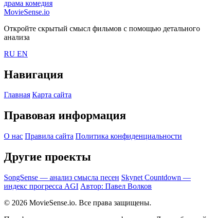
драма
комедия
MovieSense.io
Откройте скрытый смысл фильмов с помощью детального
анализа
RU
EN
Навигация
Главная
Карта сайта
Правовая информация
О нас
Правила сайта
Политика конфиденциальности
Другие проекты
SongSense — анализ смысла песен
Skynet Countdown —
индекс прогресса AGI
Автор: Павел Волков
© 2026 MovieSense.io. Все права защищены.