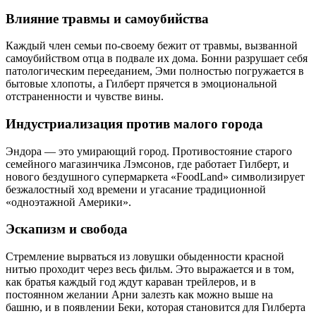
Влияние травмы и самоубийства
Каждый член семьи по-своему бежит от травмы, вызванной
самоубийством отца в подвале их дома. Бонни разрушает себя
патологическим перееданием, Эми полностью погружается в
бытовые хлопоты, а Гилберт прячется в эмоциональной
отстраненности и чувстве вины.
Индустриализация против малого города
Эндора — это умирающий город. Противостояние старого
семейного магазинчика Лэмсонов, где работает Гилберт, и
нового бездушного супермаркета «FoodLand» символизирует
безжалостный ход времени и угасание традиционной
«одноэтажной Америки».
Эскапизм и свобода
Стремление вырваться из ловушки обыденности красной
нитью проходит через весь фильм. Это выражается и в том,
как братья каждый год ждут караван трейлеров, и в
постоянном желании Арни залезть как можно выше на
башню, и в появлении Беки, которая становится для Гилберта