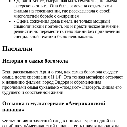
•
Дарлин Кейтс, сыгравшая мать семейства, не имела
актерского опыта. Она была замечена создателями
фильма на телевидении, где рассказывала о своей
многолетней борьбе с ожирением.
•
Сцена сожжения дома имела не только мощный
символический подтекст, но и практическое значение:
реалистично переместить тело Бонни без привлечения
специальной техники было невозможно.
Пасхалки
История о самке богомола
Беки рассказывает Арни о том, как самка богомола съедает
самца после спаривания [1.14]. Эта тонкая метафора отсылает
к названию фильма: город Эндора и обремененная
проблемами семья буквально «поедают» Гилберта, лишая его
будущего и собственной жизни.
Отсылка в мультсериале «Американский
папаша»
Фильм оставил заметный след в поп-культуре: в одной из
серий шоу «Американский папаша» есть прямая пародия на