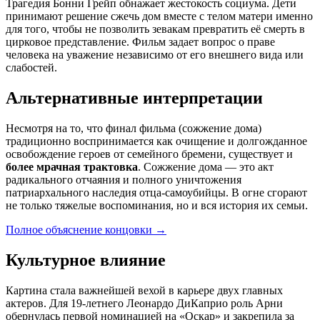
Трагедия Бонни Грейп обнажает жестокость социума. Дети
принимают решение сжечь дом вместе с телом матери именно
для того, чтобы не позволить зевакам превратить её смерть в
цирковое представление. Фильм задает вопрос о праве
человека на уважение независимо от его внешнего вида или
слабостей.
Альтернативные интерпретации
Несмотря на то, что финал фильма (сожжение дома)
традиционно воспринимается как очищение и долгожданное
освобождение героев от семейного бремени, существует и
более мрачная трактовка
. Сожжение дома — это акт
радикального отчаяния и полного уничтожения
патриархального наследия отца-самоубийцы. В огне сгорают
не только тяжелые воспоминания, но и вся история их семьи.
Полное объяснение концовки
→
Культурное влияние
Картина стала важнейшей вехой в карьере двух главных
актеров. Для 19-летнего Леонардо ДиКаприо роль Арни
обернулась первой номинацией на «Оскар» и закрепила за