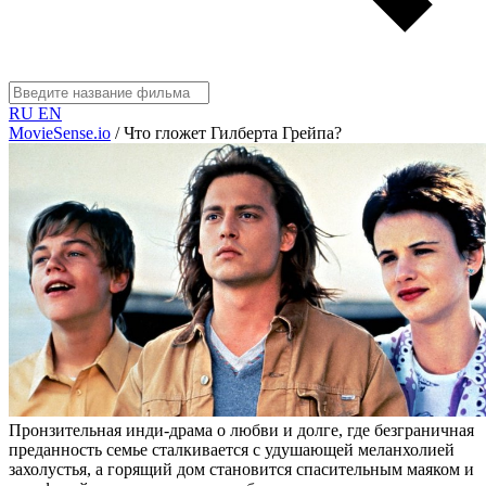
RU
EN
MovieSense.io
/
Что гложет Гилберта Грейпа?
Пронзительная инди-драма о любви и долге, где безграничная
преданность семье сталкивается с удушающей меланхолией
захолустья, а горящий дом становится спасительным маяком и