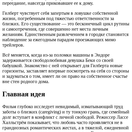
переедание, навсегда приковавшее ее к дому.
Гилберт чувствует себя запертым в ловушке собственной
жизни, погребенным под тяжестью ответственности за
близких. Его существование — это бесконечный цикл рутины
и самоотречения, где совершенно нет места личным
желаниям. Единственным развлечением в городке становится
наблюдение за ежегодным парадом проезжающих мимо
трейлеров.
Всё меняется, когда из-за поломки машины в Эндоре
задерживается свободолюбивая девушка Беки со своей
бабушкой. Знакомство с ней открывает для Гилберта новые
горизонты, заставляет впервые посмотреть на себя со стороны
и задуматься о том, имеет ли он право на собственное счастье
вне стен родного дома.
Главная идея
Фильм глубоко исследует невидимый, изматывающий труд
заботы о близких (caregiving) и ту тонкую грань, где семейный
долг вступает в конфликт с личной свободой. Режиссер Лассе
Халльстрём показывает, что любовь часто проявляется не в
грандиозных романтических жестах, а в тяжелой, ежедневной