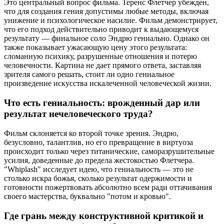
Это центральный вопрос фильма. Теренс Флетчер убежден,
что для создания гения допустимы любые методы, включая
унижение и психологическое насилие. Фильм демонстрирует,
что его подход действительно приводит к выдающемуся
результату — финальное соло Эндрю гениально. Однако он
также показывает ужасающую цену этого результата:
сломанную психику, разрушенные отношения и потерю
человечности. Картина не дает прямого ответа, заставляя
зрителя самого решать, стоит ли одно гениальное
произведение искусства искалеченной человеческой жизни.
Что есть гениальность: врожденный дар или
результат нечеловеческого труда?
Фильм склоняется ко второй точке зрения. Эндрю,
безусловно, талантлив, но его превращение в виртуоза
происходит только через титанические, саморазрушительные
усилия, доведенные до предела жестокостью Флетчера.
"Whiplash" исследует идею, что гениальность — это не
столько искра божья, сколько результат одержимости и
готовности пожертвовать абсолютно всем ради оттачивания
своего мастерства, буквально "потом и кровью".
Где грань между конструктивной критикой и