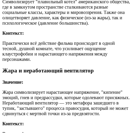
Символизирует "плавильный котел" американского общества,
где в замкнутом пространстве сталкиваются разные
социальные классы, характеры и мировоззрения. Также она
олицетворяет давление, как физическое (из-за жары), так и
психологическое (давление большинства).
Контекст:
Практически всё действие фильма происходит в одной
тесной, душной комнате, что усиливает ощущение
клаустрофобии и нарастающего напряжения между
персонажами.
Жара и неработающий вентилятор
Значение:
Жара символизирует нарастающее напряжение, "кипение"
эмоций, гнев и предрассудки, которые одолевают присяжных.
Неработающий вентилятор — это метафора зашедшего в
тупик, "застывшего" процесса правосудия, который не может
сдвинуться с мертвой точки из-за предвзятости.
Контекст: