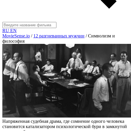
RU
EN
MovieSense.io
/
12 разгневанных мужчин
/
Символизм и
философия
Напряженная судебная драма, где сомнение одного человека
становится катализатором психологической бури в замкнутой