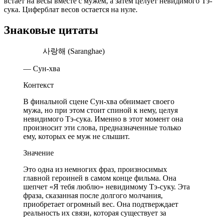
встает на весы вместе с мужем, а затем целует невидимого Тэ-
сука. Циферблат весов остается на нуле.
Знаковые цитаты
사랑해 (Saranghae)
— Сун-хва
Контекст
В финальной сцене Сун-хва обнимает своего
мужа, но при этом стоит спиной к нему, целуя
невидимого Тэ-сука. Именно в этот момент она
произносит эти слова, предназначенные только
ему, которых ее муж не слышит.
Значение
Это одна из немногих фраз, произносимых
главной героиней в самом конце фильма. Она
шепчет «Я тебя люблю» невидимому Тэ-суку. Эта
фраза, сказанная после долгого молчания,
приобретает огромный вес. Она подтверждает
реальность их связи, которая существует за