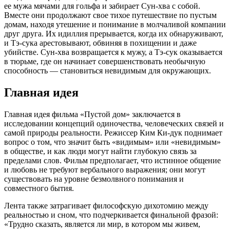
ее мужа мячами для гольфа и забирает Сун-хва с собой.
Вместе они продолжают свое тихое путешествие по пустым
домам, находя утешение и понимание в молчаливой компании
друг друга. Их идиллия прерывается, когда их обнаруживают,
и Тэ-сука арестовывают, обвиняя в похищении и даже
убийстве. Сун-хва возвращается к мужу, а Тэ-сук оказывается
в тюрьме, где он начинает совершенствовать необычную
способность — становиться невидимым для окружающих.
Главная идея
Главная идея фильма «Пустой дом» заключается в
исследовании концепций одиночества, человеческих связей и
самой природы реальности. Режиссер Ким Ки-дук поднимает
вопрос о том, что значит быть «видимым» или «невидимым»
в обществе, и как люди могут найти глубокую связь за
пределами слов. Фильм предполагает, что истинное общение
и любовь не требуют вербального выражения; они могут
существовать на уровне безмолвного понимания и
совместного бытия.
Лента также затрагивает философскую дихотомию между
реальностью и сном, что подчеркивается финальной фразой:
«Трудно сказать, является ли мир, в котором мы живем,