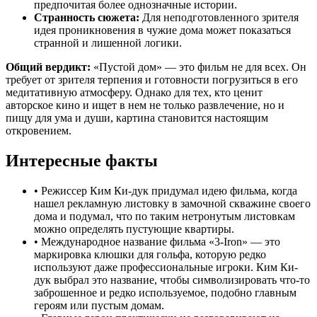
предпочитая более однозначные истории.
Странность сюжета:
Для неподготовленного зрителя
идея проникновения в чужие дома может показаться
странной и лишенной логики.
Общий вердикт:
«Пустой дом» — это фильм не для всех. Он
требует от зрителя терпения и готовности погрузиться в его
медитативную атмосферу. Однако для тех, кто ценит
авторское кино и ищет в нем не только развлечение, но и
пищу для ума и души, картина становится настоящим
откровением.
Интересные факты
•
Режиссер Ким Ки-дук придумал идею фильма, когда
нашел рекламную листовку в замочной скважине своего
дома и подумал, что по таким нетронутым листовкам
можно определять пустующие квартиры.
•
Международное название фильма «3-Iron» — это
маркировка клюшки для гольфа, которую редко
используют даже профессиональные игроки. Ким Ки-
дук выбрал это название, чтобы символизировать что-то
заброшенное и редко используемое, подобно главным
героям или пустым домам.