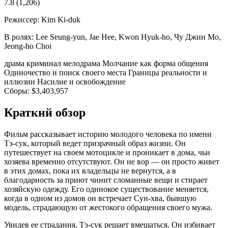
7.8
(1,206)
Режиссер:
Kim Ki-duk
В ролях:
Lee Seung-yun, Jae Hee, Kwon Hyuk-ho, Чу Джин Мо,
Jeong-ho Choi
драма
криминал
мелодрама
Молчание как форма общения
Одиночество и поиск своего места
Границы реальности и
иллюзии
Насилие и освобождение
Сборы:
$3,403,957
Краткий обзор
Фильм рассказывает историю молодого человека по имени
Тэ-сук, который ведет призрачный образ жизни. Он
путешествует на своем мотоцикле и проникает в дома, чьи
хозяева временно отсутствуют. Он не вор — он просто живет
в этих домах, пока их владельцы не вернутся, а в
благодарность за приют чинит сломанные вещи и стирает
хозяйскую одежду. Его одинокое существование меняется,
когда в одном из домов он встречает Сун-хва, бывшую
модель, страдающую от жестокого обращения своего мужа.
Увидев ее страдания, Тэ-сук решает вмешаться. Он избивает