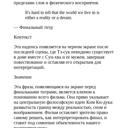
пределами слов и физического восприятия.
It's hard to tell that the world we live in is
either a reality or a dream.
— Финальный титр
Контекст
Эта надпись появляется на черном экране после
последней сцены, где Тэ-сук невидимо существует
в доме вместе с Сун-хва и ее мужем, завершая
повествование и оставляя его открытым для
интерпретаций.
Значение
Эта фраза, появляющаяся на экране перед
финальными титрами, является ключом к
пониманию всего фильма. Она прямо указывает
на центральную философскую идею Ким Ки-дука:
размытость границ между реальностью, сном и
воображением. Фильм оставляет зрителю право
самому решать, как интерпретировать финал, и
ставит под сомнение объективность нашего
восприятия мира.