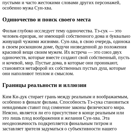
пустыми и часто жестокими словами других персонажей,
особенно мужа Сун-хва.
Одиночество и поиск своего места
Фильм глубоко исследует тему одиночества. Тэ-сук — это
человек-призрак, не имеющий собственного дома и буквально
живущий чужими жизнями. Сун-хва, в свою очередь, одинока
в своем роскошном доме, будучи низведенной до положения
красивой вещи своим мужем. Их встреча — это союз двух
одиночеств, которые вместе создают свой собственный, пусть
и кочевой, мир. Пустые дома, в которые они проникают,
становятся метафорой их собственных пустых душ, которые
они наполняют теплом и смыслом.
Границы реальности и иллюзии
Ким Ки-дук стирает грань между реальным и воображаемым,
особенно в финале фильма. Способность Тэ-сука становиться
невидимым ставит под сомнение законы физического мира.
Неясно, является ли его присутствие в конце реальным или
это лишь плод воображения и желания Сун-хва. Эта
неоднозначность подкрепляется финальным титром и
заставляет зрителя задуматься о субъективности нашего