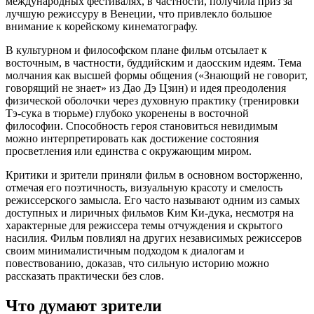
международных фестивалях, в частности, получила приз за
лучшую режиссуру в Венеции, что привлекло большое
внимание к корейскому кинематографу.
В культурном и философском плане фильм отсылает к
восточным, в частности, буддийским и даосским идеям. Тема
молчания как высшей формы общения («Знающий не говорит,
говорящий не знает» из Дао Дэ Цзин) и идея преодоления
физической оболочки через духовную практику (тренировки
Тэ-сука в тюрьме) глубоко укоренены в восточной
философии. Способность героя становиться невидимым
можно интерпретировать как достижение состояния
просветления или единства с окружающим миром.
Критики и зрители приняли фильм в основном восторженно,
отмечая его поэтичность, визуальную красоту и смелость
режиссерского замысла. Его часто называют одним из самых
доступных и лиричных фильмов Ким Ки-дука, несмотря на
характерные для режиссера темы отчуждения и скрытого
насилия. Фильм повлиял на других независимых режиссеров
своим минималистичным подходом к диалогам и
повествованию, доказав, что сильную историю можно
рассказать практически без слов.
Что думают зрители