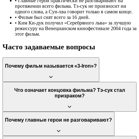
•
Главные герои практически не разговаривают на
протяжении всего фильма. Тэ-сук не произносит ни
одного слова, а Сун-хва говорит только в самом конце.
•
Фильм был снят всего за 16 дней.
•
Ким Ки-дук получил «Серебряного льва» за лучшую
режиссуру на Венецианском кинофестивале 2004 года за
этот фильм.
Часто задаваемые вопросы
Почему фильм называется «3-Iron»?
Международное название фильма, «3-Iron», отсылает к номеру
Что означает концовка фильма? Тэ-сук стал
клюшки для гольфа. Режиссер Ким Ки-дук объяснял, что
призраком?
клюшка №3 используется в гольфе очень редко. Она
символизирует одиночество, заброшенность, а также самих
главных героев, которые являются «редкими», не
вписывающимися в общество людьми. Кроме того, именно
Концовка открыта для интерпретаций. Самая популярная
Почему главные герои не разговаривают?
этой клюшкой Тэ-сук защищает Сун-хва, превращая предмет
версия гласит, что Тэ-сук, находясь в тюрьме, достиг
роскоши в орудие освобождения.
духовного просветления и научился быть невидимым, став
своего рода призраком или духом, которого может видеть