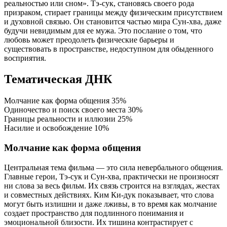
реальностью или сном». Тэ-сук, становясь своего рода
призраком, стирает границы между физическим присутствием
и духовной связью. Он становится частью мира Сун-хва, даже
будучи невидимым для ее мужа. Это послание о том, что
любовь может преодолеть физические барьеры и
существовать в пространстве, недоступном для обыденного
восприятия.
Тематическая ДНК
Молчание как форма общения
35%
Одиночество и поиск своего места
30%
Границы реальности и иллюзии
25%
Насилие и освобождение
10%
Молчание как форма общения
Центральная тема фильма — это сила невербального общения.
Главные герои, Тэ-сук и Сун-хва, практически не произносят
ни слова за весь фильм. Их связь строится на взглядах, жестах
и совместных действиях. Ким Ки-дук показывает, что слова
могут быть излишни и даже лживы, в то время как молчание
создает пространство для подлинного понимания и
эмоциональной близости. Их тишина контрастирует с