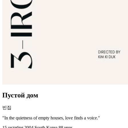
Пустой дом
빈집
"In the quietness of empty houses, love finds a voice."
15 октября 2004
South Korea
88 мин