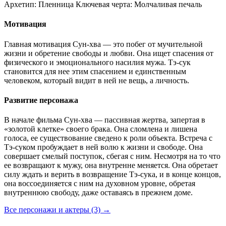
Архетип:
Пленница
Ключевая черта:
Молчаливая печаль
Мотивация
Главная мотивация Сун-хва — это побег от мучительной
жизни и обретение свободы и любви. Она ищет спасения от
физического и эмоционального насилия мужа. Тэ-сук
становится для нее этим спасением и единственным
человеком, который видит в ней не вещь, а личность.
Развитие персонажа
В начале фильма Сун-хва — пассивная жертва, запертая в
«золотой клетке» своего брака. Она сломлена и лишена
голоса, ее существование сведено к роли объекта. Встреча с
Тэ-суком пробуждает в ней волю к жизни и свободе. Она
совершает смелый поступок, сбегая с ним. Несмотря на то что
ее возвращают к мужу, она внутренне меняется. Она обретает
силу ждать и верить в возвращение Тэ-сука, и в конце концов,
она воссоединяется с ним на духовном уровне, обретая
внутреннюю свободу, даже оставаясь в прежнем доме.
Все персонажи и актеры (3)
→