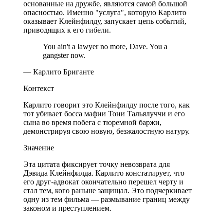
основанные на дружбе, являются самой большой
опасностью. Именно "услуга", которую Карлито
оказывает Клейнфилду, запускает цепь событий,
приводящих к его гибели.
You ain't a lawyer no more, Dave. You a
gangster now.
— Карлито Бриганте
Контекст
Карлито говорит это Клейнфилду после того, как
тот убивает босса мафии Тони Тальялуччи и его
сына во время побега с тюремной баржи,
демонстрируя свою новую, безжалостную натуру.
Значение
Эта цитата фиксирует точку невозврата для
Дэвида Клейнфилда. Карлито констатирует, что
его друг-адвокат окончательно перешел черту и
стал тем, кого раньше защищал. Это подчеркивает
одну из тем фильма — размывание границ между
законом и преступлением.