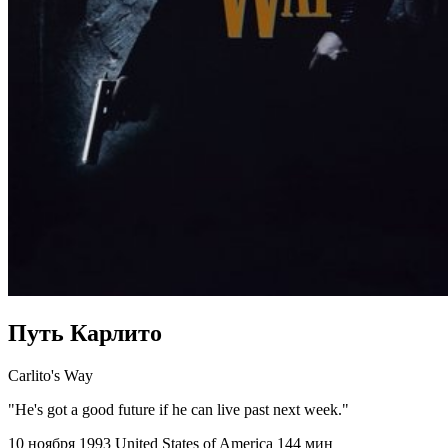
Путь Карлито
Carlito's Way
"He's got a good future if he can live past next week."
10 ноября 1993
United States of America
144 мин