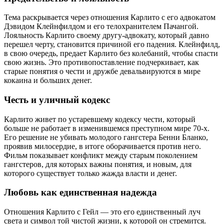
Тема раскрывается через отношения Карлито с его адвокатом
Дэвидом Клейнфилдом и его телохранителем Пачангой.
Лояльность Карлито своему другу-адвокату, который давно
перешел черту, становится причиной его падения. Клейнфилд,
в свою очередь, предает Карлито без колебаний, чтобы спасти
свою жизнь. Это противопоставление подчеркивает, как
старые понятия о чести и дружбе девальвируются в мире
кокаина и больших денег.
Честь и уличный кодекс
Карлито живет по устаревшему кодексу чести, который
больше не работает в изменившемся преступном мире 70-х.
Его решение не убивать молодого гангстера Бенни Бланко,
проявив милосердие, в итоге оборачивается против него.
Фильм показывает конфликт между старым поколением
гангстеров, для которых важны понятия, и новым, для
которого существует только жажда власти и денег.
Любовь как единственная надежда
Отношения Карлито с Гейл — это его единственный луч
света и символ той чистой жизни, к которой он стремится.