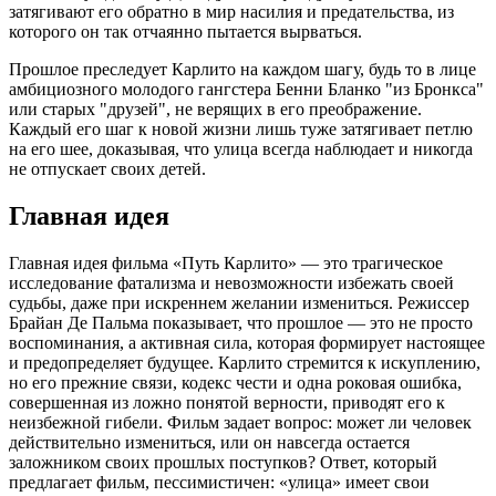
затягивают его обратно в мир насилия и предательства, из
которого он так отчаянно пытается вырваться.
Прошлое преследует Карлито на каждом шагу, будь то в лице
амбициозного молодого гангстера Бенни Бланко "из Бронкса"
или старых "друзей", не верящих в его преображение.
Каждый его шаг к новой жизни лишь туже затягивает петлю
на его шее, доказывая, что улица всегда наблюдает и никогда
не отпускает своих детей.
Главная идея
Главная идея фильма «Путь Карлито» — это трагическое
исследование фатализма и невозможности избежать своей
судьбы, даже при искреннем желании измениться. Режиссер
Брайан Де Пальма показывает, что прошлое — это не просто
воспоминания, а активная сила, которая формирует настоящее
и предопределяет будущее. Карлито стремится к искуплению,
но его прежние связи, кодекс чести и одна роковая ошибка,
совершенная из ложно понятой верности, приводят его к
неизбежной гибели. Фильм задает вопрос: может ли человек
действительно измениться, или он навсегда остается
заложником своих прошлых поступков? Ответ, который
предлагает фильм, пессимистичен: «улица» имеет свои