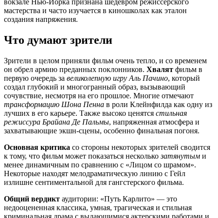
вокзале Нью-Йорка признана шедевром режиссерского
мастерства и часто изучается в киношколах как эталон
создания напряжения.
Что думают зрители
Зрители в целом приняли фильм очень тепло, и со временем
он обрел армию преданных поклонников.
Хвалят
фильм в
первую очередь за
великолепную игру Аль Пачино
, который
создал глубокий и многогранный образ, вызывающий
сочувствие, несмотря на его прошлое. Многие отмечают
трансформацию Шона Пенна
в роли Клейнфилда как одну из
лучших в его карьере. Также высоко ценятся
стильная
режиссура Брайана Де Пальмы
, напряженная атмосфера и
захватывающие экшн-сцены, особенно финальная погоня.
Основная критика
со стороны некоторых зрителей сводится
к тому, что фильм может показаться несколько
затянутым
и
менее динамичным по сравнению с «Лицом со шрамом».
Некоторые находят мелодраматическую линию с Гейл
излишне сентиментальной для гангстерского фильма.
Общий вердикт
аудитории: «Путь Карлито» — это
недооцененная классика, умная, трагическая и стильная
криминальная драма с выдающимися актерскими работами и