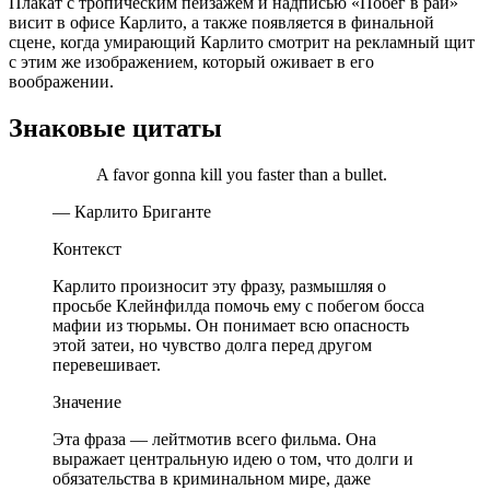
Плакат с тропическим пейзажем и надписью «Побег в рай»
висит в офисе Карлито, а также появляется в финальной
сцене, когда умирающий Карлито смотрит на рекламный щит
с этим же изображением, который оживает в его
воображении.
Знаковые цитаты
A favor gonna kill you faster than a bullet.
— Карлито Бриганте
Контекст
Карлито произносит эту фразу, размышляя о
просьбе Клейнфилда помочь ему с побегом босса
мафии из тюрьмы. Он понимает всю опасность
этой затеи, но чувство долга перед другом
перевешивает.
Значение
Эта фраза — лейтмотив всего фильма. Она
выражает центральную идею о том, что долги и
обязательства в криминальном мире, даже