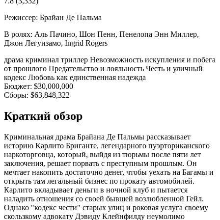
7.8
(3,332)
Режиссер:
Брайан Де Пальма
В ролях:
Аль Пачино, Шон Пенн, Пенелопа Энн Миллер,
Джон Легуизамо, Ingrid Rogers
драма
криминал
триллер
Невозможность искупления и побега
от прошлого
Предательство и лояльность
Честь и уличный
кодекс
Любовь как единственная надежда
Бюджет:
$30,000,000
Сборы:
$63,848,322
Краткий обзор
Криминальная драма Брайана Де Пальмы рассказывает
историю Карлито Бриганте, легендарного пуэрториканского
наркоторговца, который, выйдя из тюрьмы после пяти лет
заключения, решает порвать с преступным прошлым. Он
мечтает накопить достаточно денег, чтобы уехать на Багамы и
открыть там легальный бизнес по прокату автомобилей.
Карлито вкладывает деньги в ночной клуб и пытается
наладить отношения со своей бывшей возлюбленной Гейл.
Однако "кодекс чести" старых улиц и роковая услуга своему
скользкому адвокату Дэвиду Клейнфилду неумолимо