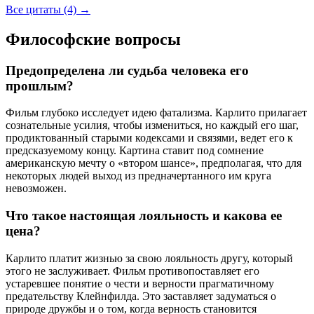
Все цитаты (4)
→
Философские вопросы
Предопределена ли судьба человека его
прошлым?
Фильм глубоко исследует идею фатализма. Карлито прилагает
сознательные усилия, чтобы измениться, но каждый его шаг,
продиктованный старыми кодексами и связями, ведет его к
предсказуемому концу. Картина ставит под сомнение
американскую мечту о «втором шансе», предполагая, что для
некоторых людей выход из предначертанного им круга
невозможен.
Что такое настоящая лояльность и какова ее
цена?
Карлито платит жизнью за свою лояльность другу, который
этого не заслуживает. Фильм противопоставляет его
устаревшее понятие о чести и верности прагматичному
предательству Клейнфилда. Это заставляет задуматься о
природе дружбы и о том, когда верность становится