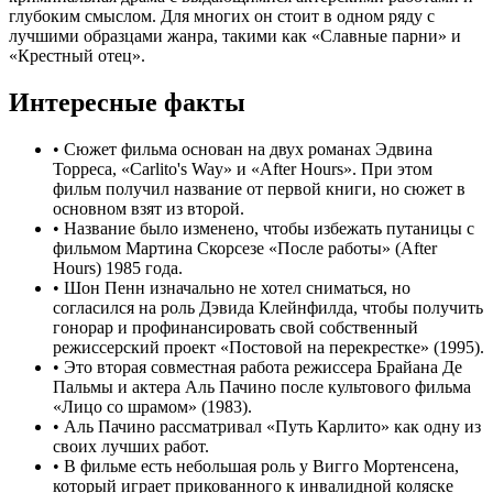
глубоким смыслом. Для многих он стоит в одном ряду с
лучшими образцами жанра, такими как «Славные парни» и
«Крестный отец».
Интересные факты
•
Сюжет фильма основан на двух романах Эдвина
Торреса, «Carlito's Way» и «After Hours». При этом
фильм получил название от первой книги, но сюжет в
основном взят из второй.
•
Название было изменено, чтобы избежать путаницы с
фильмом Мартина Скорсезе «После работы» (After
Hours) 1985 года.
•
Шон Пенн изначально не хотел сниматься, но
согласился на роль Дэвида Клейнфилда, чтобы получить
гонорар и профинансировать свой собственный
режиссерский проект «Постовой на перекрестке» (1995).
•
Это вторая совместная работа режиссера Брайана Де
Пальмы и актера Аль Пачино после культового фильма
«Лицо со шрамом» (1983).
•
Аль Пачино рассматривал «Путь Карлито» как одну из
своих лучших работ.
•
В фильме есть небольшая роль у Вигго Мортенсена,
который играет прикованного к инвалидной коляске