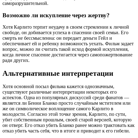
саморазрушительной.
Возможно ли искупление через жертву?
Хотя Карлито терпит неудачу в своем стремлении к личной
свободе, он добивается успеха в спасении своей семьи. Его
смерть не бессмысленна: он передает деньги Гейл и
обеспечивает ей и ребенку возможность уехать. Фильм задает
вопрос, можно ли считать такой исход формой искупления,
когда личное спасение достигается через самопожертвование
ради других.
Альтернативные интерпретации
Хотя основной посыл фильма кажется однозначным,
существуют различные интерпретации некоторых его
аспектов. Одна из популярных дискуссий среди фанатов —
является ли Бенни Бланко просто случайным мстителем или
же он символическое воплощение самого Карлито в
молодости. Согласно этой точке зрения, Карлито, по сути,
убит собственным прошлым, своей старой версией, которую
он отверг. Его отказ убить Бланко ранее можно трактовать как
отказ убить часть себя, что в итоге и приводит к его гибели.