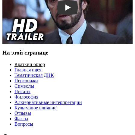
Смотреть трейлер
На этой странице
Краткий обзор
Главная идея
Тематическая ДНК
Персонажи
Символы
Цитаты
Философия
Альтернативные интерпретации
Культурное влияние
Отзывы
Факты
Вопросы