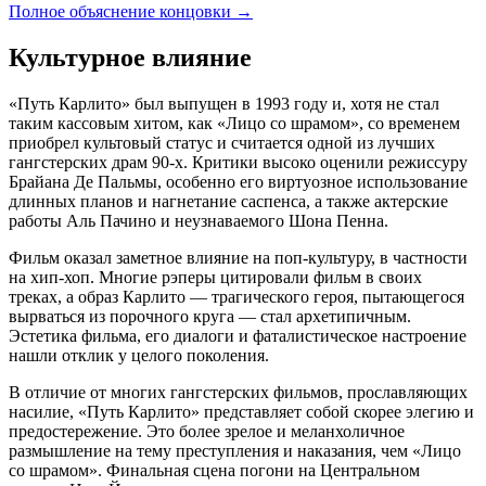
Полное объяснение концовки
→
Культурное влияние
«Путь Карлито» был выпущен в 1993 году и, хотя не стал
таким кассовым хитом, как «Лицо со шрамом», со временем
приобрел культовый статус и считается одной из лучших
гангстерских драм 90-х. Критики высоко оценили режиссуру
Брайана Де Пальмы, особенно его виртуозное использование
длинных планов и нагнетание саспенса, а также актерские
работы Аль Пачино и неузнаваемого Шона Пенна.
Фильм оказал заметное влияние на поп-культуру, в частности
на хип-хоп. Многие рэперы цитировали фильм в своих
треках, а образ Карлито — трагического героя, пытающегося
вырваться из порочного круга — стал архетипичным.
Эстетика фильма, его диалоги и фаталистическое настроение
нашли отклик у целого поколения.
В отличие от многих гангстерских фильмов, прославляющих
насилие, «Путь Карлито» представляет собой скорее элегию и
предостережение. Это более зрелое и меланхоличное
размышление на тему преступления и наказания, чем «Лицо
со шрамом». Финальная сцена погони на Центральном