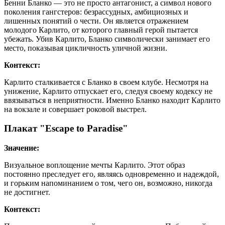
Бенни Бланко — это не просто антагонист, а символ нового
поколения гангстеров: безрассудных, амбициозных и
лишенных понятий о чести. Он является отражением
молодого Карлито, от которого главный герой пытается
убежать. Убив Карлито, Бланко символически занимает его
место, показывая цикличность уличной жизни.
Контекст:
Карлито сталкивается с Бланко в своем клубе. Несмотря на
унижение, Карлито отпускает его, следуя своему кодексу не
ввязываться в неприятности. Именно Бланко находит Карлито
на вокзале и совершает роковой выстрел.
Плакат "Escape to Paradise"
Значение:
Визуальное воплощение мечты Карлито. Этот образ
постоянно преследует его, являясь одновременно и надеждой,
и горьким напоминанием о том, чего он, возможно, никогда
не достигнет.
Контекст: