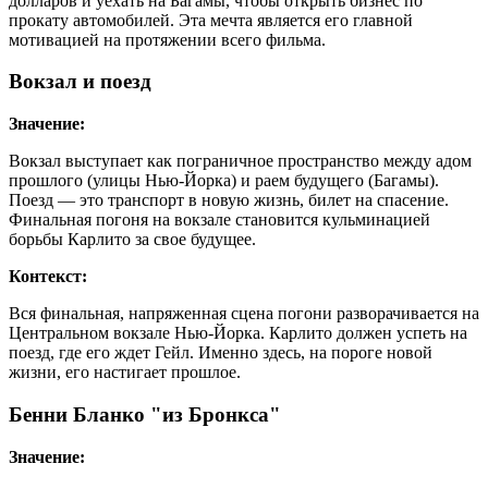
долларов и уехать на Багамы, чтобы открыть бизнес по
прокату автомобилей. Эта мечта является его главной
мотивацией на протяжении всего фильма.
Вокзал и поезд
Значение:
Вокзал выступает как пограничное пространство между адом
прошлого (улицы Нью-Йорка) и раем будущего (Багамы).
Поезд — это транспорт в новую жизнь, билет на спасение.
Финальная погоня на вокзале становится кульминацией
борьбы Карлито за свое будущее.
Контекст:
Вся финальная, напряженная сцена погони разворачивается на
Центральном вокзале Нью-Йорка. Карлито должен успеть на
поезд, где его ждет Гейл. Именно здесь, на пороге новой
жизни, его настигает прошлое.
Бенни Бланко "из Бронкса"
Значение: