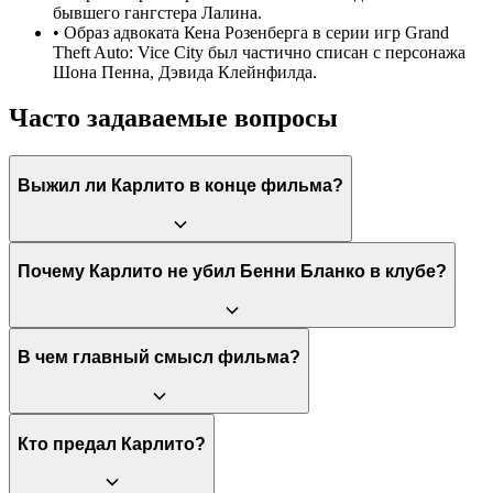
бывшего гангстера Лалина.
•
Образ адвоката Кена Розенберга в серии игр Grand
Theft Auto: Vice City был частично списан с персонажа
Шона Пенна, Дэвида Клейнфилда.
Часто задаваемые вопросы
Выжил ли Карлито в конце фильма?
Нет, Карлито умирает. Фильм начинается и заканчивается
Почему Карлито не убил Бенни Бланко в клубе?
сценой его смерти, а его финальный монолог — это
предсмертные мысли. Хотя концовка поэтична, она не
оставляет сомнений в его гибели. Автор книг, на которых
основан фильм, также подтверждал, что Карлито мертв и
Карлито пощадил Бенни Бланко, потому что дал себе слово
В чем главный смысл фильма?
продолжения истории не будет.
«завязать» с насилием и не ввязываться в новые конфликты,
которые могли бы помешать его отъезду. Он действовал по
своему новому кодексу, пытаясь избежать проблем. По
иронии судьбы, это решение, продиктованное стремлением к
Основной посыл фильма заключается в том, что от своего
Кто предал Карлито?
миру, и привело его к смерти.
прошлого и своей истинной натуры невозможно убежать.
«Путь Карлито» — это трагедия о человеке, который