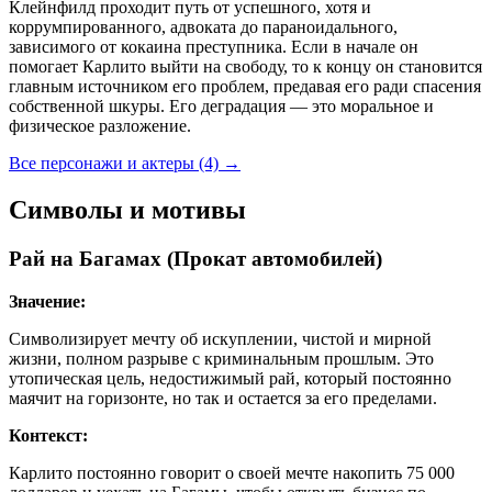
Клейнфилд проходит путь от успешного, хотя и
коррумпированного, адвоката до параноидального,
зависимого от кокаина преступника. Если в начале он
помогает Карлито выйти на свободу, то к концу он становится
главным источником его проблем, предавая его ради спасения
собственной шкуры. Его деградация — это моральное и
физическое разложение.
Все персонажи и актеры (4)
→
Символы и мотивы
Рай на Багамах (Прокат автомобилей)
Значение:
Символизирует мечту об искуплении, чистой и мирной
жизни, полном разрыве с криминальным прошлым. Это
утопическая цель, недостижимый рай, который постоянно
маячит на горизонте, но так и остается за его пределами.
Контекст:
Карлито постоянно говорит о своей мечте накопить 75 000