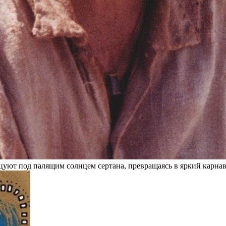
нцуют под палящим солнцем сертана, превращаясь в яркий карнав