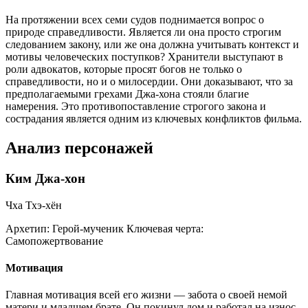
На протяжении всех семи судов поднимается вопрос о
природе справедливости. Является ли она просто строгим
следованием закону, или же она должна учитывать контекст и
мотивы человеческих поступков? Хранители выступают в
роли адвокатов, которые просят богов не только о
справедливости, но и о милосердии. Они доказывают, что за
предполагаемыми грехами Джа-хона стояли благие
намерения. Это противопоставление строгого закона и
сострадания является одним из ключевых конфликтов фильма.
Анализ персонажей
Ким Джа-хон
Чха Тхэ-хён
Архетип:
Герой-мученик
Ключевая черта:
Самопожертвование
Мотивация
Главная мотивация всей его жизни — забота о своей немой
матери и младшем брате. Он покинул дом и работал на износ,