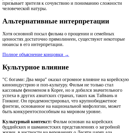
призывает зрителя к сочувствию и пониманию сложности
человеческой натуры.
Альтернативные интерпретации
Хотя основной посыл фильма о прощении и семейных
ценностях достаточно прямолинеен, существуют некоторые
нюансы в его интерпретации.
Полное объяснение концовки
→
Культурное влияние
"С богами: Два мира" оказал огромное влияние на корейскую
киноиндустрию и поп-культуру. Фильм не только стал
кассовым феноменом в Корее, но и добился значительного
успеха в других азиатских странах, таких как Тайвань и
Гонконг. Он продемонстрировал, что крупнобюджетное
фэнтези, основанное на национальной мифологии, может
быть конкурентоспособным на мировом уровне.
Культурный контекст:
Фильм основан на корейских
буддийских и шаманистских представлениях о загробной
жизни, в частности на верованиях о Десяти царях ада,