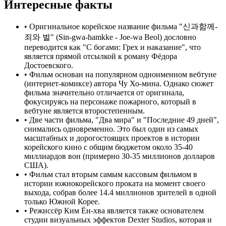
Интересные факты
•
Оригинальное корейское название фильма "신과함께-
죄와 벌" (Sin-gwa-hamkke - Joe-wa Beol) дословно
переводится как "С богами: Грех и наказание", что
является прямой отсылкой к роману Фёдора
Достоевского.
•
Фильм основан на популярном одноименном вебтуне
(интернет-комиксе) автора Чу Хо-мина. Однако сюжет
фильма значительно отличается от оригинала,
фокусируясь на персонаже пожарного, который в
вебтуне является второстепенным.
•
Две части фильма, "Два мира" и "Последние 49 дней",
снимались одновременно. Это был один из самых
масштабных и дорогостоящих проектов в истории
корейского кино с общим бюджетом около 35-40
миллиардов вон (примерно 30-35 миллионов долларов
США).
•
Фильм стал вторым самым кассовым фильмом в
истории южнокорейского проката на момент своего
выхода, собрав более 14.4 миллионов зрителей в одной
только Южной Корее.
•
Режиссёр Ким Ён-хва является также основателем
студии визуальных эффектов Dexter Studios, которая и