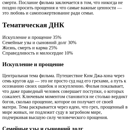
смерти. Послание фильма заключается в том, что никогда не
поздно просить прощения и что самые важные ценности —
это любовь и самопожертвование ради семьи.
Тематическая ДНК
Искупление и прощение
35%
Семейные узы и сыновний долг
30%
Жизнь, смерть и карма
25%
Справедливость и милосердие
10%
Искупление и прощение
Центральная тема фильма. Путешествие Ким Джа-хона через
семь кругов ада — это не просто суд над его грехами, а путь к
осознанию своих ошибок и искуплению. Фильм показывает,
что даже праведный человек совершает поступки, о которых
сожалеет. Ключевым моментом становится не столько вердикт
богов, сколько прощение, которое он получает от своей
матери. Тема раскрывается через идею, что грех, прощенный в
мире живых, не подлежит суду в загробном мире,
подчеркивая высшую силу человеческого прощения.
Семейные узы и сыновний долг