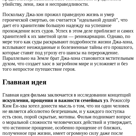
убийству, лени, лжи и несправедливости.
Поскольку Джа-хон прожил праведную жизнь и умер
героической смертью, он считается "идеальной душой", что
дает его хранителям большую надежду на успешное
прохождение всех судов. Успех в этом деле приблизит и самих
хранителей к их заветной цели — реинкарнации. Однако, по
мере того как суды раскрывают подробности жизни Джа-хона,
всплывают неожиданные и болезненные тайны его прошлого,
которые ставят под угрозу его шансы на перерождение.
Параллельно на Земле брат Джа-хона становится мстительным
духом, что создает хаос в загробном мире и усложняет и без
того непростое путешествие героя.
Главная идея
Главная идея фильма заключается в исследовании концепций
искупления, прощения и важности семейных уз
. Режиссёр
Ким Ён-хва хотел донести мысль о том, что ни один человек
не является абсолютно безгрешным, и у каждого поступка
есть свои, порой скрытые, мотивы. Фильм поднимает вопрос
о моральной сложности человеческих действий и утверждает,
что истинное прощение, особенно прощение от близких,
полученное при жизни, имеет огромную силу даже после