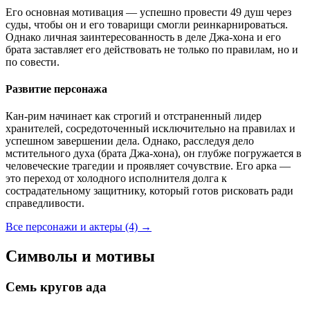
Его основная мотивация — успешно провести 49 душ через
суды, чтобы он и его товарищи смогли реинкарнироваться.
Однако личная заинтересованность в деле Джа-хона и его
брата заставляет его действовать не только по правилам, но и
по совести.
Развитие персонажа
Кан-рим начинает как строгий и отстраненный лидер
хранителей, сосредоточенный исключительно на правилах и
успешном завершении дела. Однако, расследуя дело
мстительного духа (брата Джа-хона), он глубже погружается в
человеческие трагедии и проявляет сочувствие. Его арка —
это переход от холодного исполнителя долга к
сострадательному защитнику, который готов рисковать ради
справедливости.
Все персонажи и актеры (4)
→
Символы и мотивы
Семь кругов ада