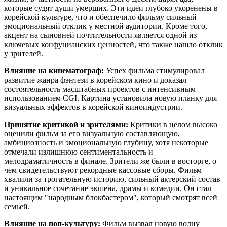
которые судят души умерших. Эти идеи глубоко укоренены в
корейской культуре, что и обеспечило фильму сильный
эмоциональный отклик у местной аудитории. Кроме того,
акцент на сыновней почтительности является одной из
ключевых конфуцианских ценностей, что также нашло отклик
у зрителей.
Влияние на кинематограф:
Успех фильма стимулировал
развитие жанра фэнтези в корейском кино и доказал
состоятельность масштабных проектов с интенсивным
использованием CGI. Картина установила новую планку для
визуальных эффектов в корейской киноиндустрии.
Принятие критикой и зрителями:
Критики в целом высоко
оценили фильм за его визуальную составляющую,
амбициозность и эмоциональную глубину, хотя некоторые
отмечали излишнюю сентиментальность и
мелодраматичность в финале. Зрители же были в восторге, о
чем свидетельствуют рекордные кассовые сборы. Фильм
хвалили за трогательную историю, сильный актерский состав
и уникальное сочетание экшена, драмы и комедии. Он стал
настоящим "народным блокбастером", который смотрят всей
семьей.
Влияние на поп-культуру:
Фильм вызвал новую волну