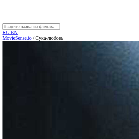
RU
EN
MovieSense.io
/
Сука-любовь