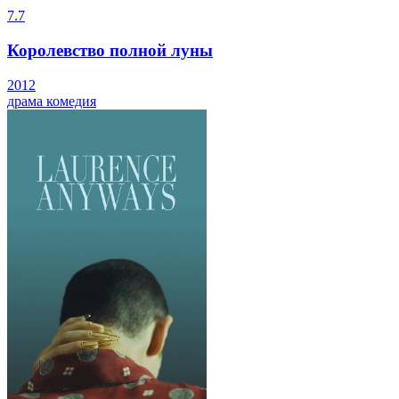
7.7
Королевство полной луны
2012
драма
комедия