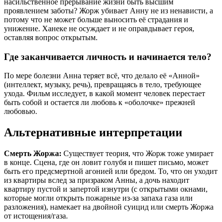
насильственное прерывание жизни быть высшим
проявлением заботы? Жорж убивает Анну не из ненависти, а
потому что не может больше выносить её страдания и
унижение. Ханеке не осуждает и не оправдывает героя,
оставляя вопрос открытым.
Где заканчивается личность и начинается тело?
По мере болезни Анна теряет всё, что делало её «Анной»
(интеллект, музыку, речь), превращаясь в тело, требующее
ухода. Фильм исследует, в какой момент человек перестает
быть собой и остается ли любовь к «оболочке» прежней
любовью.
Альтернативные интерпретации
Смерть Жоржа:
Существует теория, что Жорж тоже умирает
в конце. Сцена, где он ловит голубя и пишет письмо, может
быть его предсмертной агонией или бредом. То, что он уходит
из квартиры вслед за призраком Анны, а дочь находит
квартиру пустой и запертой изнутри (с открытыми окнами,
которые могли открыть пожарные из-за запаха газа или
разложения), намекает на двойной суицид или смерть Жоржа
от истощения/газа.