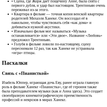
•
Сцена, где Жорж дает пощечину Анне, была снята с
первого дубля, и удар был настоящим. Трентиньян очень
переживал из-за этого.
•
Квартира в фильме — точная копия венской квартиры
родителей Михаэля Ханеке. Он воссоздал её в
павильоне, чтобы чувствовать себя «как дома» и
добиваться нужной акустики.
•
Изначально фильм мог называться «Музыка
останавливается» или «Эти двое». Название «Любовь»
предложил Трентиньян.
•
Голубя в фильме ловили по-настоящему, сцену
переснимали 12 раз, так как Ханеке не устраивала
«игра» птицы.
Пасхалки
Связь с «Пианисткой»
Изабель Юппер, играющая дочь Еву, ранее играла главную
роль в фильме Ханеке «Пианистка», где её героиня также
была преподавателем музыки (как и Анна здесь). Это создает
своеобразную кинематографическую преемственность
профессий и неврозов в мирах Ханеке.