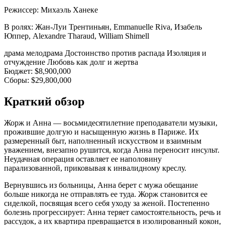
Режиссер:
Михаэль Ханеке
В ролях:
Жан-Луи Трентиньян, Emmanuelle Riva, Изабель
Юппер, Alexandre Tharaud, William Shimell
драма
мелодрама
Достоинство против распада
Изоляция и
отчуждение
Любовь как долг и жертва
Бюджет:
$8,900,000
Сборы:
$29,800,000
Краткий обзор
Жорж и Анна — восьмидесятилетние преподаватели музыки,
прожившие долгую и насыщенную жизнь в Париже. Их
размеренный быт, наполненный искусством и взаимным
уважением, внезапно рушится, когда Анна переносит инсульт.
Неудачная операция оставляет ее наполовину
парализованной, приковывая к инвалидному креслу.
Вернувшись из больницы, Анна берет с мужа обещание
больше никогда не отправлять ее туда. Жорж становится ее
сиделкой, посвящая всего себя уходу за женой. Постепенно
болезнь прогрессирует: Анна теряет самостоятельность, речь и
рассудок, а их квартира превращается в изолированный кокон,