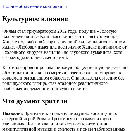
Полное объяснение концовки
→
Культурное влияние
Фильм стал триумфатором 2012 года, получив «Золотую
пальмовую ветвь» Каннского кинофестиваля (вторую для
Ханеке подряд) и «Оскар» за лучший фильм на иностранном
языке. «Любовь» изменила восприятие Ханеке критиками: от
«холодного хирурга насилия» до глубокого гуманиста, хотя
его методы остались жестокими.
Картина спровоцировала широкую общественную дискуссию
об эвтаназии, праве на смерть и качестве жизни стариков в
современном западном обществе. Она показала старение без
голливудского глянца, став эталоном реалистичного
изображения деменции и инсульта в кино.
Что думают зрители
Похвалы:
Зрители и критики единодушно восхищались
актерской игрой Рива и Трентиньяна, называя их дуэт
«великим». Фильм хвалили за честность, отсутствие
манипулятивной музыки и смелость в показе табуированных