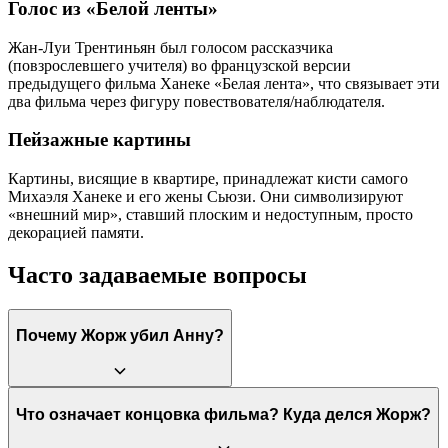
Голос из «Белой ленты»
Жан-Луи Трентиньян был голосом рассказчика
(повзрослевшего учителя) во французской версии
предыдущего фильма Ханеке «Белая лента», что связывает эти
два фильма через фигуру повествователя/наблюдателя.
Пейзажные картины
Картины, висящие в квартире, принадлежат кисти самого
Михаэля Ханеке и его жены Сьюзи. Они символизируют
«внешний мир», ставший плоским и недоступным, просто
декорацией памяти.
Часто задаваемые вопросы
Почему Жорж убил Анну?
Он сделал это, чтобы прекратить её невыносимые физические
Что означает концовка фильма? Куда делся Жорж?
и моральные страдания. Это было выполнение её желания «не
продолжать», акт милосердия и освобождения, совершенный