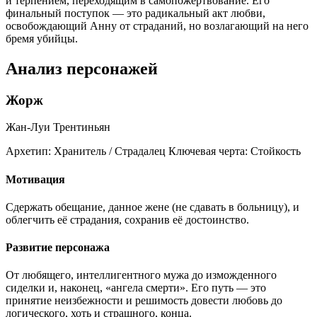
и терпением, переходящим в самопожертвование. Его
финальный поступок — это радикальный акт любви,
освобождающий Анну от страданий, но возлагающий на него
бремя убийцы.
Анализ персонажей
Жорж
Жан-Луи Трентиньян
Архетип:
Хранитель / Страдалец
Ключевая черта:
Стойкость
Мотивация
Сдержать обещание, данное жене (не сдавать в больницу), и
облегчить её страдания, сохранив её достоинство.
Развитие персонажа
От любящего, интеллигентного мужа до изможденного
сиделки и, наконец, «ангела смерти». Его путь — это
принятие неизбежности и решимость довести любовь до
логического, хоть и страшного, конца.