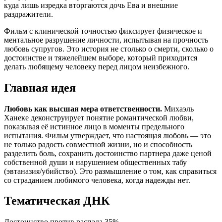
куда лишь изредка вторгаются дочь Ева и внешние
раздражители.
Фильм с клинической точностью фиксирует физическое и
ментальное разрушение личности, испытывая на прочность
любовь супругов. Это история не столько о смерти, сколько о
достоинстве и тяжелейшем выборе, который приходится
делать любящему человеку перед лицом неизбежного.
Главная идея
Любовь как высшая мера ответственности.
Михаэль
Ханеке деконструирует понятие романтической любви,
показывая её истинное лицо в моменты предельного
испытания. Фильм утверждает, что настоящая любовь — это
не только радость совместной жизни, но и способность
разделить боль, сохранить достоинство партнера даже ценой
собственной души и нарушением общественных табу
(эвтаназия/убийство). Это размышление о том, как справиться
со страданием любимого человека, когда надежды нет.
Тематическая ДНК
Достоинство против распада
35%