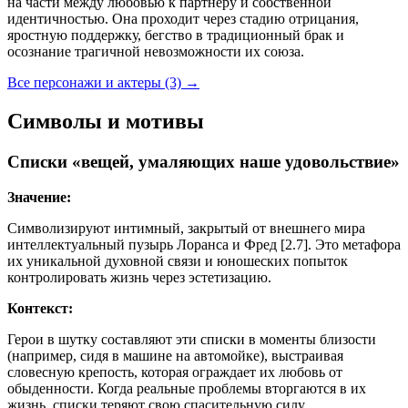
на части между любовью к партнеру и собственной
идентичностью. Она проходит через стадию отрицания,
яростную поддержку, бегство в традиционный брак и
осознание трагичной невозможности их союза.
Все персонажи и актеры (3)
→
Символы и мотивы
Списки «вещей, умаляющих наше удовольствие»
Значение:
Символизируют интимный, закрытый от внешнего мира
интеллектуальный пузырь Лоранса и Фред [2.7]. Это метафора
их уникальной духовной связи и юношеских попыток
контролировать жизнь через эстетизацию.
Контекст:
Герои в шутку составляют эти списки в моменты близости
(например, сидя в машине на автомойке), выстраивая
словесную крепость, которая ограждает их любовь от
обыденности. Когда реальные проблемы вторгаются в их
жизнь, списки теряют свою спасительную силу.