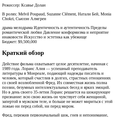
Режиссер:
Ксавье Долан
В ролях:
Melvil Poupaud, Suzanne Clément, Натали Бей, Monia
Chokri, Сьюзэн Алмгрен
драма
мелодрама
Идентичность и аутентичность
Пределы
романтической любви
Давление конформизма и неприятие
инаковости
Искусство и эстетика как убежище
Бюджет:
$9,500,000
Краткий обзор
Действие фильма охватывает целое десятилетие, начиная с
1989 года. Лоранс Алия — успешный преподаватель
литературы в Монреале, подающий надежды писатель и
человек, который счастлив в долгих, страстных отношениях
со своей возлюбленной Фред. Их совместная жизнь полна
поэзии, безумных интеллектуальных бесед и ярких эмоций.
Но в день своего 35-летия Лоранс решается на шокирующее
признание: всю свою жизнь он чувствует себя женщиной,
запертой в мужском теле, и больше не может мириться с этой
ложью ни перед собой, ни перед миром.
Фред, пережив первоначальный шок, гнев и непонимание,