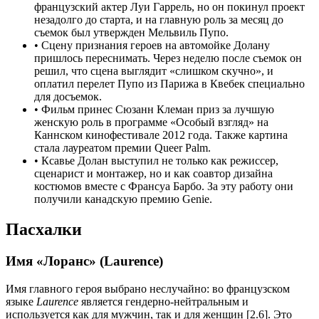
французский актер Луи Гаррель, но он покинул проект
незадолго до старта, и на главную роль за месяц до
съемок был утвержден Мельвиль Пупо.
•
Сцену признания героев на автомойке Долану
пришлось переснимать. Через неделю после съемок он
решил, что сцена выглядит «слишком скучно», и
оплатил перелет Пупо из Парижа в Квебек специально
для досъемок.
•
Фильм принес Сюзанн Клеман приз за лучшую
женскую роль в программе «Особый взгляд» на
Каннском кинофестивале 2012 года. Также картина
стала лауреатом премии Queer Palm.
•
Ксавье Долан выступил не только как режиссер,
сценарист и монтажер, но и как соавтор дизайна
костюмов вместе с Франсуа Барбо. За эту работу они
получили канадскую премию Genie.
Пасхалки
Имя «Лоранс» (Laurence)
Имя главного героя выбрано неслучайно: во французском
языке
Laurence
является гендерно-нейтральным и
используется как для мужчин, так и для женщин [2.6]. Это