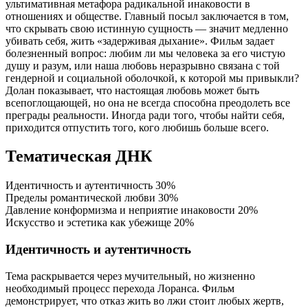
ультимативная метафора радикальной инаковости в
отношениях и обществе. Главный посыл заключается в том,
что скрывать свою истинную сущность — значит медленно
убивать себя, жить «задерживая дыхание». Фильм задает
болезненный вопрос: любим ли мы человека за его чистую
душу и разум, или наша любовь неразрывно связана с той
гендерной и социальной оболочкой, к которой мы привыкли?
Долан показывает, что настоящая любовь может быть
всепоглощающей, но она не всегда способна преодолеть все
преграды реальности. Иногда ради того, чтобы найти себя,
приходится отпустить того, кого любишь больше всего.
Тематическая ДНК
Идентичность и аутентичность
30%
Пределы романтической любви
30%
Давление конформизма и неприятие инаковости
20%
Искусство и эстетика как убежище
20%
Идентичность и аутентичность
Тема раскрывается через мучительный, но жизненно
необходимый процесс перехода Лоранса. Фильм
демонстрирует, что отказ жить во лжи стоит любых жертв,