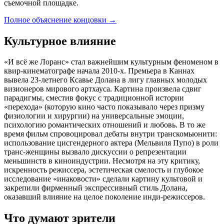
съемочной площадке.
Полное объяснение концовки
→
Культурное влияние
«И всё же Лоранс» стал важнейшим культурным феноменом в
квир-кинематографе начала 2010-х. Премьера в Каннах
вывела 23-летнего Ксавье Долана в лигу главных молодых
визионеров мирового артхауса. Картина произвела сдвиг
парадигмы, сместив фокус с традиционной истории
«перехода» (которую кино часто показывало через призму
физиологии и хирургии) на универсальные эмоции,
психологию романтических отношений и любовь. В то же
время фильм спровоцировал дебаты внутри транскомьюнити:
использование цисгендерного актера (Мельвиля Пупо) в роли
транс-женщины вызвало дискуссии о репрезентации
меньшинств в киноиндустрии. Несмотря на эту критику,
искренность режиссера, эстетическая смелость и глубокое
исследование «инаковости» сделали картину культовой и
закрепили фирменный экспрессивный стиль Долана,
оказавший влияние на целое поколение инди-режиссеров.
Что думают зрители