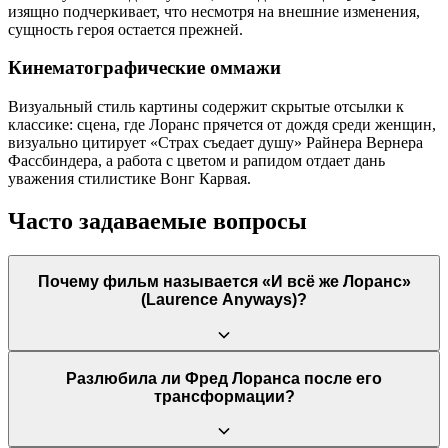
изящно подчеркивает, что несмотря на внешние изменения,
сущность героя остается прежней.
Кинематографические оммажи
Визуальный стиль картины содержит скрытые отсылки к
классике: сцена, где Лоранс прячется от дождя среди женщин,
визуально цитирует «Страх съедает душу» Райнера Вернера
Фассбиндера, а работа с цветом и рапидом отдает дань
уважения стилистике Вонг Карвая.
Часто задаваемые вопросы
Почему фильм называется «И всё же Лоранс»
(Laurence Anyways)?
Название имеет двойной смысл. Во французском языке имя
Разлюбила ли Фред Лоранса после его
«Лоранс» гендерно-универсально. Фраза подчеркивает, что
трансформации?
несмотря на смену внешности, одежды, гендерной роли и
статуса в обществе, глубоко внутри этот человек в любом
случае остается тем же самым Лорансом.