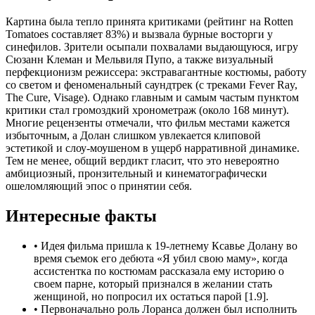
Картина была тепло принята критиками (рейтинг на Rotten
Tomatoes составляет 83%) и вызвала бурные восторги у
синефилов. Зрители осыпали похвалами выдающуюся, игру
Сюзанн Клеман и Мельвиля Пупо, а также визуальный
перфекционизм режиссера: экстравагантные костюмы, работу
со светом и феноменальный саундтрек (с треками Fever Ray,
The Cure, Visage). Однако главным и самым частым пунктом
критики стал громоздкий хронометраж (около 168 минут).
Многие рецензенты отмечали, что фильм местами кажется
избыточным, а Долан слишком увлекается клиповой
эстетикой и слоу-моушеном в ущерб нарративной динамике.
Тем не менее, общий вердикт гласит, что это невероятно
амбициозный, пронзительный и кинематографически
ошеломляющий эпос о принятии себя.
Интересные факты
•
Идея фильма пришла к 19-летнему Ксавье Долану во
время съемок его дебюта «Я убил свою маму», когда
ассистентка по костюмам рассказала ему историю о
своем парне, который признался в желании стать
женщиной, но попросил их остаться парой [1.9].
•
Первоначально роль Лоранса должен был исполнить