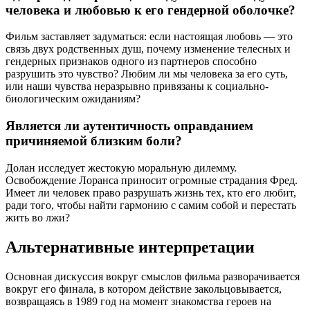
человека и любовью к его гендерной оболочке?
Фильм заставляет задуматься: если настоящая любовь — это
связь двух родственных душ, почему изменение телесных и
гендерных признаков одного из партнеров способно
разрушить это чувство? Любим ли мы человека за его суть,
или наши чувства неразрывно привязаны к социально-
биологическим ожиданиям?
Является ли аутентичность оправданием
причиняемой близким боли?
Долан исследует жестокую моральную дилемму.
Освобождение Лоранса приносит огромные страдания Фред.
Имеет ли человек право разрушать жизнь тех, кто его любит,
ради того, чтобы найти гармонию с самим собой и перестать
жить во лжи?
Альтернативные интерпретации
Основная дискуссия вокруг смыслов фильма разворачивается
вокруг его финала, в котором действие закольцовывается,
возвращаясь в 1989 год на момент знакомства героев на