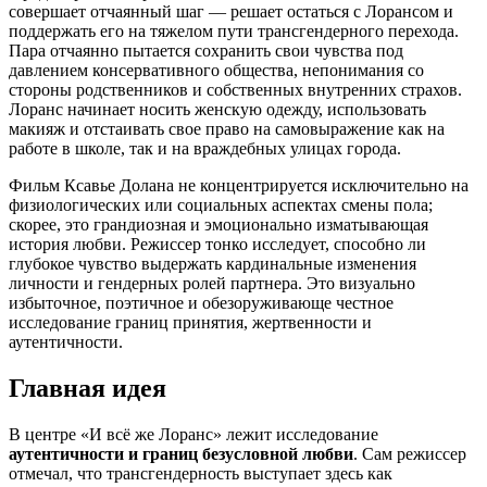
совершает отчаянный шаг — решает остаться с Лорансом и
поддержать его на тяжелом пути трансгендерного перехода.
Пара отчаянно пытается сохранить свои чувства под
давлением консервативного общества, непонимания со
стороны родственников и собственных внутренних страхов.
Лоранс начинает носить женскую одежду, использовать
макияж и отстаивать свое право на самовыражение как на
работе в школе, так и на враждебных улицах города.
Фильм Ксавье Долана не концентрируется исключительно на
физиологических или социальных аспектах смены пола;
скорее, это грандиозная и эмоционально изматывающая
история любви. Режиссер тонко исследует, способно ли
глубокое чувство выдержать кардинальные изменения
личности и гендерных ролей партнера. Это визуально
избыточное, поэтичное и обезоруживающе честное
исследование границ принятия, жертвенности и
аутентичности.
Главная идея
В центре «И всё же Лоранс» лежит исследование
аутентичности и границ безусловной любви
. Сам режиссер
отмечал, что трансгендерность выступает здесь как