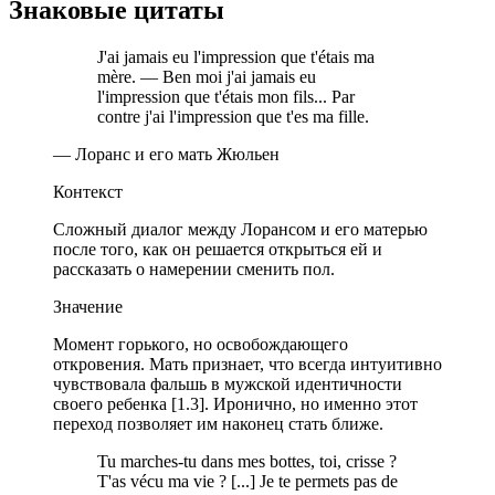
Знаковые цитаты
J'ai jamais eu l'impression que t'étais ma
mère. — Ben moi j'ai jamais eu
l'impression que t'étais mon fils... Par
contre j'ai l'impression que t'es ma fille.
— Лоранс и его мать Жюльен
Контекст
Сложный диалог между Лорансом и его матерью
после того, как он решается открыться ей и
рассказать о намерении сменить пол.
Значение
Момент горького, но освобождающего
откровения. Мать признает, что всегда интуитивно
чувствовала фальшь в мужской идентичности
своего ребенка [1.3]. Иронично, но именно этот
переход позволяет им наконец стать ближе.
Tu marches-tu dans mes bottes, toi, crisse ?
T'as vécu ma vie ? [...] Je te permets pas de