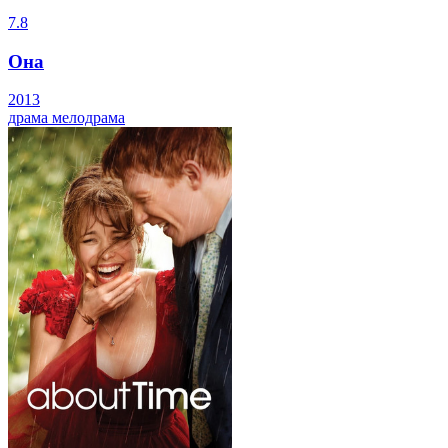
7.8
Она
2013
драма
мелодрама