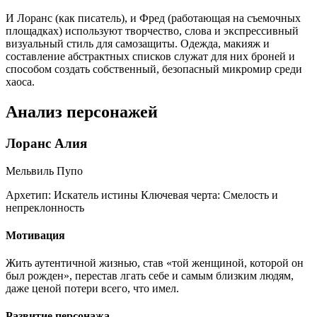
И Лоранс (как писатель), и Фред (работающая на съемочных
площадках) используют творчество, слова и экспрессивный
визуальный стиль для самозащиты. Одежда, макияж и
составление абстрактных списков служат для них броней и
способом создать собственный, безопасный микромир среди
хаоса.
Анализ персонажей
Лоранс Алия
Мельвиль Пупо
Архетип:
Искатель истины
Ключевая черта:
Смелость и
непреклонность
Мотивация
Жить аутентичной жизнью, став «той женщиной, которой он
был рожден», перестав лгать себе и самым близким людям,
даже ценой потери всего, что имел.
Развитие персонажа