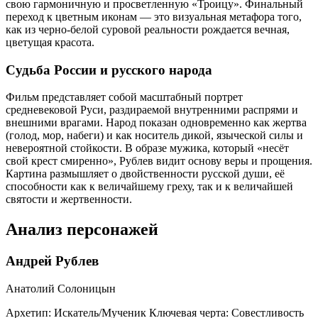
свою гармоничную и просветленную «Троицу». Финальный
переход к цветным иконам — это визуальная метафора того,
как из черно-белой суровой реальности рождается вечная,
цветущая красота.
Судьба России и русского народа
Фильм представляет собой масштабный портрет
средневековой Руси, раздираемой внутренними распрями и
внешними врагами. Народ показан одновременно как жертва
(голод, мор, набеги) и как носитель дикой, языческой силы и
невероятной стойкости. В образе мужика, который «несёт
свой крест смиренно», Рублев видит основу веры и прощения.
Картина размышляет о двойственности русской души, её
способности как к величайшему греху, так и к величайшей
святости и жертвенности.
Анализ персонажей
Андрей Рублев
Анатолий Солоницын
Архетип:
Искатель/Мученик
Ключевая черта:
Совестливость