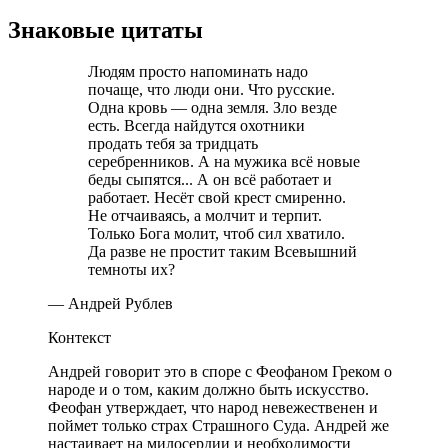
Знаковые цитаты
Людям просто напоминать надо
почаще, что люди они. Что русские.
Одна кровь — одна земля. Зло везде
есть. Всегда найдутся охотники
продать тебя за тридцать
серебренников. А на мужика всё новые
беды сыпятся... А он всё работает и
работает. Несёт свой крест смиренно.
Не отчаиваясь, а молчит и терпит.
Только Бога молит, чтоб сил хватило.
Да разве не простит таким Всевышний
темноты их?
— Андрей Рублев
Контекст
Андрей говорит это в споре с Феофаном Греком о
народе и о том, каким должно быть искусство.
Феофан утверждает, что народ невежественен и
поймет только страх Страшного Суда. Андрей же
настаивает на милосердии и необходимости