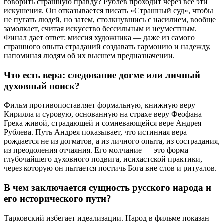
говорить страшную правду? Рублев проходит через все эти
искушения. Он отказывается писать «Страшный суд», чтобы
не пугать людей, но затем, столкнувшись с насилием, вообще
замолкает, считая искусство бессильным и неуместным.
Финал дает ответ: миссия художника — даже из самого
страшного опыта страданий создавать гармонию и надежду,
напоминая людям об их высшем предназначении.
Что есть вера: следование догме или личный
духовный поиск?
Фильм противопоставляет формальную, книжную веру
Кирилла и суровую, основанную на страхе веру Феофана
Грека живой, страдающей и сомневающейся вере Андрея
Рублева. Путь Андрея показывает, что истинная вера
рождается не из догматов, а из личного опыта, из сострадания,
из преодоления отчаяния. Его молчание — это форма
глубочайшего духовного подвига, исихастской практики,
через которую он пытается постичь Бога вне слов и ритуалов.
В чем заключается сущность русского народа и
его исторического пути?
Тарковский избегает идеализации. Народ в фильме показан