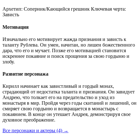
Архетип:
Соперник/Кающийся грешник
Ключевая черта:
Зависть
Мотивация
Изначально его мотивирует жажда признания и зависть к
таланту Рублева. Он умен, начитан, но лишен божественного
дара, что его и мучает. Позже его мотивацией становится
искреннее покаяние и поиск прощения за свою гордыню и
злобу.
Развитие персонажа
Кирилл начинает как завистливый и гордый монах,
страдающий от недостатка таланта и признания. Он завидует
Андрею, что толкает его на предательство и уход из
монастыря в мир. Пройдя через годы скитаний и лишений, он
смиряет свою гордыню и возвращается в монастырь с
покаянием. В конце он утешает Андрея, демонстрируя свое
духовное преображение.
Все персонажи и актеры (4)
→