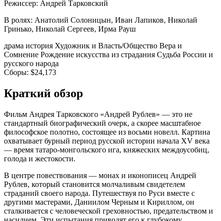
Режиссер:
Андрей Тарковский
В ролях:
Анатолий Солоницын, Иван Лапиков, Николай
Гринько, Николай Сергеев, Ирма Рауш
драма
история
Художник и Власть/Общество
Вера и
Сомнение
Рождение искусства из страдания
Судьба России и
русского народа
Сборы:
$24,173
Краткий обзор
Фильм Андрея Тарковского «Андрей Рублев» — это не
стандартный биографический очерк, а скорее масштабное
философское полотно, состоящее из восьми новелл. Картина
охватывает бурный период русской истории начала XV века
— время татаро-монгольского ига, княжеских междоусобиц,
голода и жестокости.
В центре повествования — монах и иконописец Андрей
Рублев, который становится молчаливым свидетелем
страданий своего народа. Путешествуя по Руси вместе с
другими мастерами, Даниилом Черным и Кириллом, он
сталкивается с человеческой греховностью, предательством и
насилием. Эти испытания приводят его к глубокому