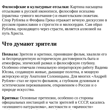
Философские и культурные отсылки:
Картина насыщена
отсылками к русской иконописи, философии исихазма
(практика «умного молчания») и евангельским сюжетам.
Спор Рублева и Феофана Грека отражает вечную дискуссию в
русском православии о строгости и милосердии. Сам образ
Рублева, проходящего через страсти, является аллюзией на
путь Христа.
Что думают зрители
Похвала:
Зрители и критики, принявшие фильм, хвалили его
за беспрецедентную историческую достоверность быта и
атмосферы, эпический размах и философскую глубину.
Особенно отмечали гениальную операторскую работу Вадима
Юсова, создавшую живые, дышащие полотна, и мощную
актерскую игру Анатолия Солоницына. Для многих «Андрей
Рублев» стал не просто фильмом, а глубоким духовным и
эстетическим переживанием, откровением о России и о
природе искусства.
Критика:
Основные претензии, особенно со стороны
официальных инстанций и части зрителей в СССР, касались
«излишнего натурализма», жестокости и «мрачности»