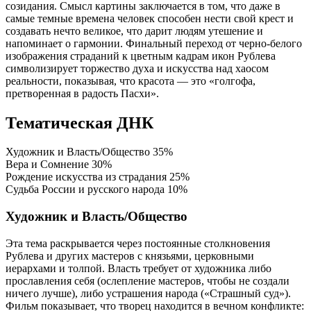
созидания. Смысл картины заключается в том, что даже в
самые темные времена человек способен нести свой крест и
создавать нечто великое, что дарит людям утешение и
напоминает о гармонии. Финальный переход от черно-белого
изображения страданий к цветным кадрам икон Рублева
символизирует торжество духа и искусства над хаосом
реальности, показывая, что красота — это «голгофа,
претворенная в радость Пасхи».
Тематическая ДНК
Художник и Власть/Общество
35%
Вера и Сомнение
30%
Рождение искусства из страдания
25%
Судьба России и русского народа
10%
Художник и Власть/Общество
Эта тема раскрывается через постоянные столкновения
Рублева и других мастеров с князьями, церковными
иерархами и толпой. Власть требует от художника либо
прославления себя (ослепление мастеров, чтобы не создали
ничего лучше), либо устрашения народа («Страшный суд»).
Фильм показывает, что творец находится в вечном конфликте: