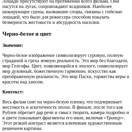
Лошади присутствуют на протяжении всего фильма. Они
пасутся на лугах, сопровождают всадников. Наиболее
шокирующие сцены, вызвавшие споры, связаны с гибелью
лошадей, что было для режиссера способом показать
безмерность жестокости и абсурдность насилия.
Черно-белое и цвет
Значение:
Черно-белое изображение символизирует суровую, полную
страданий и греха земную реальность. Это мир без благодати,
мир Голгофы. Цвет, появляющийся в эпилоге, символизирует
мир духовный, божественную гармонию, искусство как
преображенную реальность. Это мир Пасхи, торжества веры и
красоты над хаосом.
Контекст:
Весь фильм снят на черно-белую пленку, что подчеркивает
жестокость и аскетичность эпохи. В финале, после того как
Рублев обретает дар речи и смысл творить, камера подробно и
в цвете показывает фрагменты его икон, включая «Троицу».
Этот резкий контраст является ключевым художественным
решением картины.