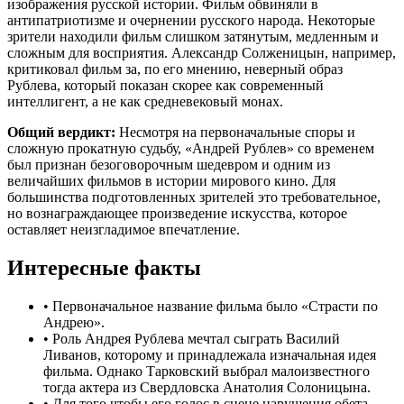
изображения русской истории. Фильм обвиняли в
антипатриотизме и очернении русского народа. Некоторые
зрители находили фильм слишком затянутым, медленным и
сложным для восприятия. Александр Солженицын, например,
критиковал фильм за, по его мнению, неверный образ
Рублева, который показан скорее как современный
интеллигент, а не как средневековый монах.
Общий вердикт:
Несмотря на первоначальные споры и
сложную прокатную судьбу, «Андрей Рублев» со временем
был признан безоговорочным шедевром и одним из
величайших фильмов в истории мирового кино. Для
большинства подготовленных зрителей это требовательное,
но вознаграждающее произведение искусства, которое
оставляет неизгладимое впечатление.
Интересные факты
•
Первоначальное название фильма было «Страсти по
Андрею».
•
Роль Андрея Рублева мечтал сыграть Василий
Ливанов, которому и принадлежала изначальная идея
фильма. Однако Тарковский выбрал малоизвестного
тогда актера из Свердловска Анатолия Солоницына.
•
Для того чтобы его голос в сцене нарушения обета