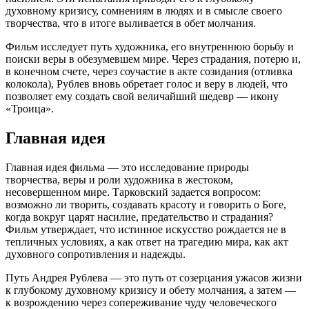
духовному кризису, сомнениям в людях и в смысле своего
творчества, что в итоге выливается в обет молчания.
Фильм исследует путь художника, его внутреннюю борьбу и
поиски веры в обезумевшем мире. Через страдания, потерю и,
в конечном счете, через соучастие в акте созидания (отливка
колокола), Рублев вновь обретает голос и веру в людей, что
позволяет ему создать свой величайший шедевр — икону
«Троица».
Главная идея
Главная идея фильма — это исследование природы
творчества, веры и роли художника в жестоком,
несовершенном мире. Тарковский задается вопросом:
возможно ли творить, создавать красоту и говорить о Боге,
когда вокруг царят насилие, предательство и страдания?
Фильм утверждает, что истинное искусство рождается не в
тепличных условиях, а как ответ на трагедию мира, как акт
духовного сопротивления и надежды.
Путь Андрея Рублева — это путь от созерцания ужасов жизни
к глубокому духовному кризису и обету молчания, а затем —
к возрождению через сопереживание чуду человеческого