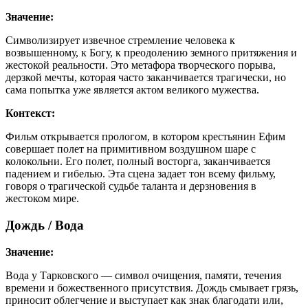
Значение:
Символизирует извечное стремление человека к
возвышенному, к Богу, к преодолению земного притяжения и
жестокой реальности. Это метафора творческого порыва,
дерзкой мечты, которая часто заканчивается трагически, но
сама попытка уже является актом великого мужества.
Контекст:
Фильм открывается прологом, в котором крестьянин Ефим
совершает полет на примитивном воздушном шаре с
колокольни. Его полет, полный восторга, заканчивается
падением и гибелью. Эта сцена задает тон всему фильму,
говоря о трагической судьбе таланта и дерзновения в
жестоком мире.
Дождь / Вода
Значение:
Вода у Тарковского — символ очищения, памяти, течения
времени и божественного присутствия. Дождь смывает грязь,
приносит облегчение и выступает как знак благодати или,