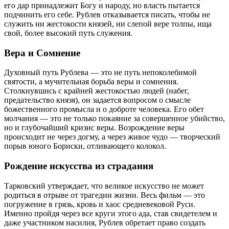
его дар принадлежит Богу и народу, но власть пытается
подчинить его себе. Рублев отказывается писать, чтобы не
служить ни жестокости князей, ни слепой вере толпы, ища
свой, более высокий путь служения.
Вера и Сомнение
Духовный путь Рублева — это не путь непоколебимой
святости, а мучительная борьба веры и сомнения.
Столкнувшись с крайней жестокостью людей (набег,
предательство князя), он задается вопросом о смысле
божественного промысла и о доброте человека. Его обет
молчания — это не только покаяние за совершенное убийство,
но и глубочайший кризис веры. Возрождение веры
происходит не через догму, а через живое чудо — творческий
порыв юного Бориски, отливающего колокол.
Рождение искусства из страдания
Тарковский утверждает, что великое искусство не может
родиться в отрыве от трагедии жизни. Весь фильм — это
погружение в грязь, кровь и хаос средневековой Руси.
Именно пройдя через все круги этого ада, став свидетелем и
даже участником насилия, Рублев обретает право создать