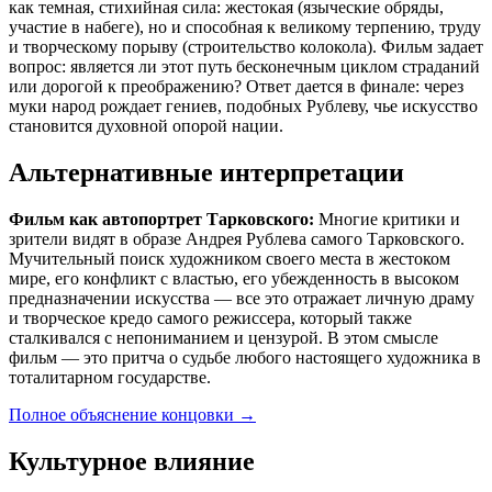
как темная, стихийная сила: жестокая (языческие обряды,
участие в набеге), но и способная к великому терпению, труду
и творческому порыву (строительство колокола). Фильм задает
вопрос: является ли этот путь бесконечным циклом страданий
или дорогой к преображению? Ответ дается в финале: через
муки народ рождает гениев, подобных Рублеву, чье искусство
становится духовной опорой нации.
Альтернативные интерпретации
Фильм как автопортрет Тарковского:
Многие критики и
зрители видят в образе Андрея Рублева самого Тарковского.
Мучительный поиск художником своего места в жестоком
мире, его конфликт с властью, его убежденность в высоком
предназначении искусства — все это отражает личную драму
и творческое кредо самого режиссера, который также
сталкивался с непониманием и цензурой. В этом смысле
фильм — это притча о судьбе любого настоящего художника в
тоталитарном государстве.
Полное объяснение концовки
→
Культурное влияние