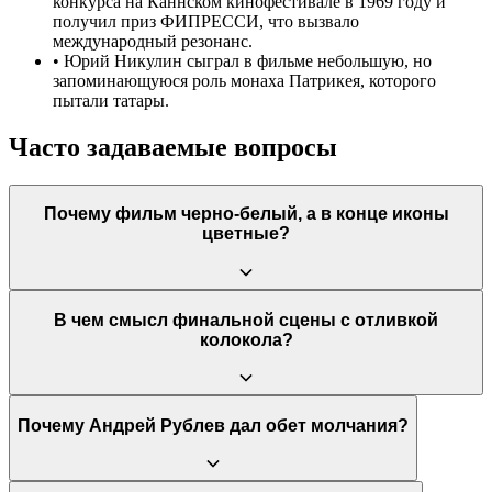
конкурса на Каннском кинофестивале в 1969 году и
получил приз ФИПРЕССИ, что вызвало
международный резонанс.
•
Юрий Никулин сыграл в фильме небольшую, но
запоминающуюся роль монаха Патрикея, которого
пытали татары.
Часто задаваемые вопросы
Почему фильм черно-белый, а в конце иконы
цветные?
Это ключевое художественное решение режиссера. Черно-
В чем смысл финальной сцены с отливкой
белое изображение символизирует жестокую, грешную и
колокола?
страдающую реальность средневековой Руси. Появление
цвета в эпилоге, где показаны иконы Рублева, означает
преображение этой реальности силой искусства и веры. Это
метафора того, как из хаоса и мрака рождается вечная,
Новелла «Колокол» — это кульминация духовного пути
Почему Андрей Рублев дал обет молчания?
божественная гармония.
Рублева. Он видит, как юноша Бориска, не имея знаний, но
обладая огромной верой и волей, создает великое творение,
объединившее сотни людей. Это чудо созидания, совершенное