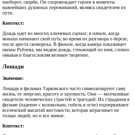
наоборот, скорби. Он сопровождает героев в моменты
важнейших духовных переживаний, являясь свидетелем их
пути.
Контекст:
Дождь идет во многих ключевых сценах: в начале, когда
монахи начинают свой путь; во время их разговора о березе;
после ареста скомороха. В финале, когда камера показывает
иконы Рублева, мы видим дождь, стекающий по ним, словно
омывая и благословляя великое творение.
Лошади
Значение:
Лошади в фильмах Тарковского часто символизируют саму
жизнь, ее энергию, красоту и хрупкость. Они — молчаливые
свидетели человеческих страстей и трагедий. Их страдания в
фильме (падение с колокольни, гибель в огне) подчеркивают
вселенский масштаб жестокости, которая затрагивает не
только людей, но и все живое.
Контекст: