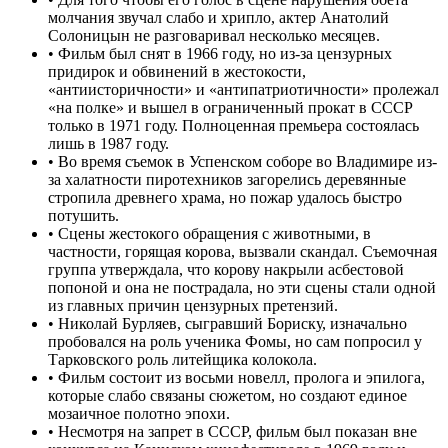
молчания звучал слабо и хрипло, актер Анатолий
Солоницын не разговаривал несколько месяцев.
•
Фильм был снят в 1966 году, но из-за цензурных
придирок и обвинений в жестокости,
«антиисторичности» и «антипатриотичности» пролежал
«на полке» и вышел в ограниченный прокат в СССР
только в 1971 году. Полноценная премьера состоялась
лишь в 1987 году.
•
Во время съемок в Успенском соборе во Владимире из-
за халатности пиротехников загорелись деревянные
стропила древнего храма, но пожар удалось быстро
потушить.
•
Сцены жестокого обращения с животными, в
частности, горящая корова, вызвали скандал. Съемочная
группа утверждала, что корову накрыли асбестовой
попоной и она не пострадала, но эти сцены стали одной
из главных причин цензурных претензий.
•
Николай Бурляев, сыгравший Бориску, изначально
пробовался на роль ученика Фомы, но сам попросил у
Тарковского роль литейщика колокола.
•
Фильм состоит из восьми новелл, пролога и эпилога,
которые слабо связаны сюжетом, но создают единое
мозаичное полотно эпохи.
•
Несмотря на запрет в СССР, фильм был показан вне