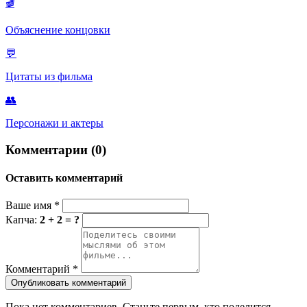
🎬
показа этой Голгофы невозможно понять радость и свет
рублевских икон.
Объяснение концовки
💬
Цитаты из фильма
👥
Персонажи и актеры
Комментарии (0)
Оставить комментарий
Ваше имя
*
Капча:
2 + 2 = ?
Комментарий
*
Опубликовать комментарий
Пока нет комментариев. Станьте первым, кто поделится