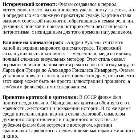
Исторический контекст:
Фильм создавался в период
«оттепели», но его выход пришелся уже на эпоху «застоя», что
и определило его сложную прокатную судьбу. Картина стала
вызовом советской идеологии, обратившись к темам религии,
духовных поисков и показав историю Руси без глянцевого
патриотизма, с невиданным для того времени натурализмом.
Влияние на кинематограф:
«Андрей Рублев» считается
одной из вершин мирового кинематографа. Тарковский
создал уникальный киноязык — медленный, медитативный,
полный сложных визуальных метафор. Этот стиль оказал
огромное влияние на поколения режиссеров по всему миру, от
Ларса фон Триера до Алехандро Гонсалеса Иньярриту. Фильм
установил новую планку для исторических драм, показав, что
этот жанр может быть не просто иллюстрацией прошлого, а
глубоким философским исследованием.
Принятие критикой и зрителями:
В СССР фильм был
принят неоднозначно. Официальная критика обвиняла его в
мрачности, жестокости и искажении истории. В то же время
среди интеллигенции картина стала культовой, символом
духовного сопротивления и подлинного искусства. За
рубежом фильм был встречен с восторгом, критики
сравнивали Тарковского с величайшими мастерами живописи
и кино.