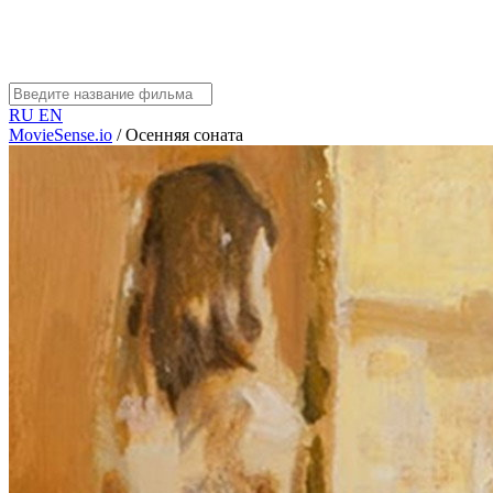
RU
EN
MovieSense.io
/
Осенняя соната