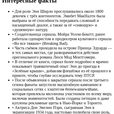
Интересные факты
•
Для роли Энн Ширли прослушивались около 1800
девочек с трёх континентов. Эмибет МакНалти была
выбрана за её способность передавать сложный и
насыщенный диалог, а также за её «сияющую» и
«душевную» натуру.
•
Создательница сериала, Мойра Уолли-Бекетт, ранее
работала сценаристом и продюсером культового сериала
«Во все тяжкие» (Breaking Bad).
•
Часть съёмок проходила на острове Принца Эдуарда —
в тех самых местах, где разворачивается действие
оригинального романа Люси Мод Монтгомери.
•
В отличие от книги, сериал более подробно и мрачно
показывает травматичный опыт Энн до приезда в
«Зелёные крыши», добавляя флешбэки из её прошлого в
приюте, чтобы глубже исследовать тему ПТСР.
•
После объявления о закрытии сериала после третьего
сезона фанаты запустили масштабную кампанию в
социальных сетях с хэштегом #renewannewithane,
которая привлекла миллионы участников по всему миру,
включая знаменитостей. Были созданы петиции и даже
куплены рекламные щиты в Нью-Йорке и Торонто.
•
Актриса Дон Эвелин Пэри, сыгравшая Энн в
экранизации 1934 года, настолько полюбила свою роль,