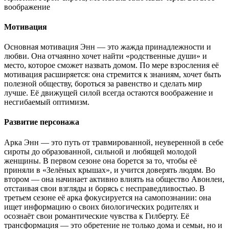
воображение
Мотивация
Основная мотивация Энн — это жажда принадлежности и
любви. Она отчаянно хочет найти «родственные души» и
место, которое сможет назвать домом. По мере взросления её
мотивация расширяется: она стремится к знаниям, хочет быть
полезной обществу, бороться за равенство и сделать мир
лучше. Её движущей силой всегда остаются воображение и
несгибаемый оптимизм.
Развитие персонажа
Арка Энн — это путь от травмированной, неуверенной в себе
сироты до образованной, сильной и любящей молодой
женщины. В первом сезоне она борется за то, чтобы её
приняли в «Зелёных крышах», и учится доверять людям. Во
втором — она начинает активно влиять на общество Авонлеи,
отстаивая свои взгляды и борясь с несправедливостью. В
третьем сезоне её арка фокусируется на самопознании: она
ищет информацию о своих биологических родителях и
осознаёт свои романтические чувства к Гилберту. Её
трансформация — это обретение не только дома и семьи, но и