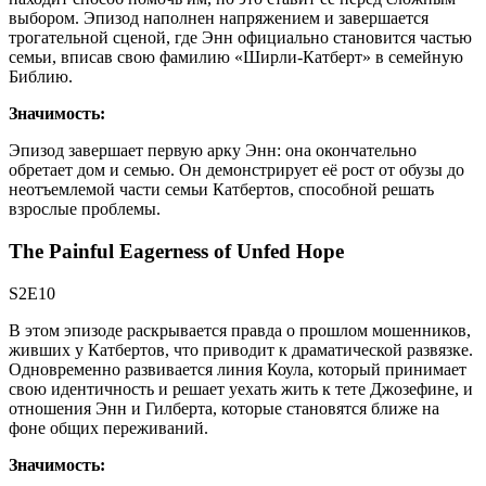
выбором. Эпизод наполнен напряжением и завершается
трогательной сценой, где Энн официально становится частью
семьи, вписав свою фамилию «Ширли-Катберт» в семейную
Библию.
Значимость:
Эпизод завершает первую арку Энн: она окончательно
обретает дом и семью. Он демонстрирует её рост от обузы до
неотъемлемой части семьи Катбертов, способной решать
взрослые проблемы.
The Painful Eagerness of Unfed Hope
S2E10
В этом эпизоде раскрывается правда о прошлом мошенников,
живших у Катбертов, что приводит к драматической развязке.
Одновременно развивается линия Коула, который принимает
свою идентичность и решает уехать жить к тете Джозефине, и
отношения Энн и Гилберта, которые становятся ближе на
фоне общих переживаний.
Значимость: