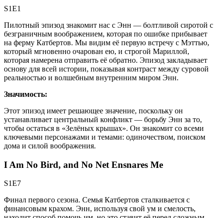
S1E1
Пилотный эпизод знакомит нас с Энн — болтливой сиротой с
безграничным воображением, которая по ошибке прибывает
на ферму Катбертов. Мы видим её первую встречу с Мэттью,
который мгновенно очарован ею, и строгой Мариллой,
которая намерена отправить её обратно. Эпизод закладывает
основу для всей истории, показывая контраст между суровой
реальностью и волшебным внутренним миром Энн.
Значимость:
Этот эпизод имеет решающее значение, поскольку он
устанавливает центральный конфликт — борьбу Энн за то,
чтобы остаться в «Зелёных крышах». Он знакомит со всеми
ключевыми персонажами и темами: одиночеством, поиском
дома и силой воображения.
I Am No Bird, and No Net Ensnares Me
S1E7
Финал первого сезона. Семья Катбертов сталкивается с
финансовым крахом. Энн, используя свой ум и смелость,
находит способ помочь им, но это ставит её перед сложным