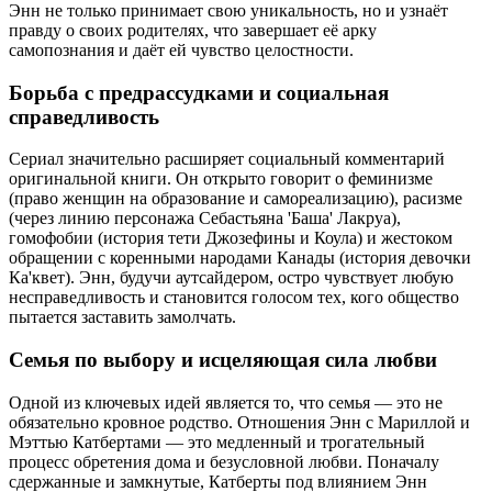
Энн не только принимает свою уникальность, но и узнаёт
правду о своих родителях, что завершает её арку
самопознания и даёт ей чувство целостности.
Борьба с предрассудками и социальная
справедливость
Сериал значительно расширяет социальный комментарий
оригинальной книги. Он открыто говорит о феминизме
(право женщин на образование и самореализацию), расизме
(через линию персонажа Себастьяна 'Баша' Лакруа),
гомофобии (история тети Джозефины и Коула) и жестоком
обращении с коренными народами Канады (история девочки
Ка'квет). Энн, будучи аутсайдером, остро чувствует любую
несправедливость и становится голосом тех, кого общество
пытается заставить замолчать.
Семья по выбору и исцеляющая сила любви
Одной из ключевых идей является то, что семья — это не
обязательно кровное родство. Отношения Энн с Мариллой и
Мэттью Катбертами — это медленный и трогательный
процесс обретения дома и безусловной любви. Поначалу
сдержанные и замкнутые, Катберты под влиянием Энн