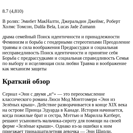
8.7
(4,810)
В ролях:
Эмибет МакНалти, Джеральдин Джеймс, Роберт
Холмс Томсон, Dalila Bela, Lucas Jade Zumann
драма
семейный
Поиск идентичности и принадлежности
Феминизм и борьба с гендерными стереотипами
Преодоление
травмы и сила воображения
Предрассудки и социальная
несправедливость
Поиск идентичности и принятие себя
Борьба с предрассудками и социальная справедливость
Семья
по выбору и исцеляющая сила любви
Травма и воображение
как механизм защиты
Краткий обзор
Сериал «Энн с двумя „н“» — это переосмысление
классического романа Люси Мод Монтгомери «Энн из
Зелёных крыш». Действие разворачивается в конце XIX века
на острове Принца Эдуарда в Канаде. История начинается,
когда пожилые брат и сестра, Мэттью и Марилла Катберт,
решают усыновить мальчика-сироту для помощи на своей
ферме «Зелёные крыши». Однако из-за ошибки к ним
приезжает тринадцатилетняя девочка — Энн Ширли,