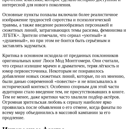
интересной для нового поколения.
Основные пункты похвалы включали более реалистичное
изображение трудностей сиротства и психологической
травмы, а также введение разнообразных персонажей и
сюжетных линий, затрагивающих темы расизма, феминизма и
ЛГБТК+. Зрители отмечали, что сериал «уютный» и
«душевный», но при этом не боится быть серьёзным и
заставлять задуматься.
Критика в основном исходила от преданных поклонников
оригинальных книг Люси Мод Монтгомери. Они считали,
что сериал излишне мрачен и драматичен, теряя лёгкость и
юмор первоисточника. Некоторым не понравилось
добавление новых сюжетных линий, которые, по их мнению,
были данью современной «повестке» и не вписывались в
исторический контекст. Особенно спорным для этой части
аудитории стало введение тем, не присутствовавших в книге.
Тем не менее, даже критики часто хвалили подбор актёров.
Огромная зрительская любовь к сериалу наиболее ярко
проявилась после объявления о его отмене, когда фанаты по
всему миру объединились в массовой кампании за его
продление.