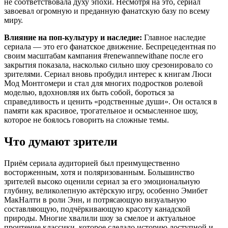
не соответствовала духу эпохи. Несмотря на это, сериал
завоевал огромную и преданную фанатскую базу по всему
миру.
Влияние на поп-культуру и наследие:
Главное наследие
сериала — это его фанатское движение. Беспрецедентная по
своим масштабам кампания #renewannewithane после его
закрытия показала, насколько сильно шоу срезонировало со
зрителями. Сериал вновь пробудил интерес к книгам Люси
Мод Монтгомери и стал для многих подростков ролевой
моделью, вдохновляя их быть собой, бороться за
справедливость и ценить «родственные души». Он остался в
памяти как красивое, трогательное и осмысленное шоу,
которое не боялось говорить на сложные темы.
Что думают зрители
Приём сериала аудиторией был преимущественно
восторженным, хотя и поляризованным. Большинство
зрителей высоко оценили сериал за его эмоциональную
глубину, великолепную актёрскую игру, особенно Эмибет
МакНалти в роли Энн, и потрясающую визуальную
составляющую, подчёркивающую красоту канадской
природы. Многие хвалили шоу за смелое и актуальное
прочтение классики, которое сделало историю доступной и