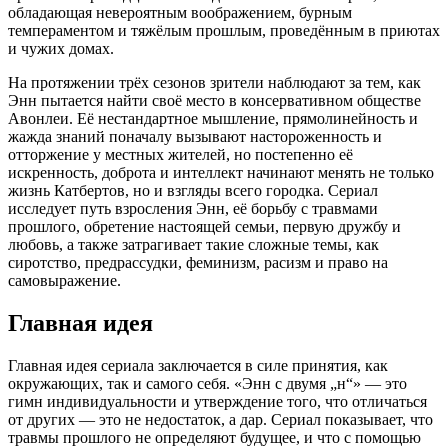
обладающая невероятным воображением, бурным
темпераментом и тяжёлым прошлым, проведённым в приютах
и чужих домах.
На протяжении трёх сезонов зрители наблюдают за тем, как
Энн пытается найти своё место в консервативном обществе
Авонлеи. Её нестандартное мышление, прямолинейность и
жажда знаний поначалу вызывают настороженность и
отторжение у местных жителей, но постепенно её
искренность, доброта и интеллект начинают менять не только
жизнь Катбертов, но и взгляды всего городка. Сериал
исследует путь взросления Энн, её борьбу с травмами
прошлого, обретение настоящей семьи, первую дружбу и
любовь, а также затрагивает такие сложные темы, как
сиротство, предрассудки, феминизм, расизм и право на
самовыражение.
Главная идея
Главная идея сериала заключается в силе принятия, как
окружающих, так и самого себя. «Энн с двумя „н“» — это
гимн индивидуальности и утверждение того, что отличаться
от других — это не недостаток, а дар. Сериал показывает, что
травмы прошлого не определяют будущее, и что с помощью