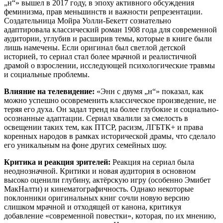
„н“» вышел в 2017 году, в эпоху активного обсуждения
феминизма, прав меньшинств и важности репрезентации.
Создательница Мойра Уолли-Бекетт сознательно
адаптировала классический роман 1908 года для современной
аудитории, углубив и расширив темы, которые в книге были
лишь намечены. Если оригинал был светлой детской
историей, то сериал стал более мрачной и реалистичной
драмой о взрослении, исследующей психологические травмы
и социальные проблемы.
Влияние на телевидение:
«Энн с двумя „н“» показал, как
можно успешно осовременить классическое произведение, не
теряя его духа. Он задал тренд на более глубокие и социально-
осознанные адаптации. Сериал хвалили за смелость в
освещении таких тем, как ПТСР, расизм, ЛГБТК+ и права
коренных народов в рамках исторической драмы, что сделало
его уникальным на фоне других семейных шоу.
Критика и реакция зрителей:
Реакция на сериал была
неоднозначной. Критики и новая аудитория в основном
высоко оценили глубину, актёрскую игру (особенно Эмибет
МакНалти) и кинематографичность. Однако некоторые
поклонники оригинальных книг сочли новую версию
слишком мрачной и отходящей от канона, критикуя
добавление «современной повестки», которая, по их мнению,