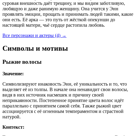
суровая внешность даёт трещину, и мы видим заботливую,
любящую и даже ранимую женщину. Она учится у Энн
проявлять эмоции, прощать и принимать людей такими, какие
они есть. Её арка — это путь от жёсткой опекунши до
настоящей матери, чьё сердце растопила любовь.
Все персонажи и актеры (4)
→
Символы и мотивы
Рыжие волосы
Значение:
Символизируют инаковость Энн, её уникальность и то, что
выделяет её из толпы. В начале она ненавидит свои волосы,
видя в них источник насмешек и причину своей
неприкаянности. Постепенное принятие цвета волос идёт
параллельно с принятием самой себя. Также рыжий цвет
ассоциируется с её огненным темпераментом и страстной
натурой.
Контекст: