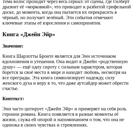
Тема волос проходит через весь сериал: от сцены, где Гилберт
дразнит её «морковкой», что приводит к разбитой грифельной
доске, до момента, когда она пытается их перекрасить в
чёрный, но получает зелёный. Эти события отмечают
ключевые этапы её взросления и самопринятия.
Книга «Джейн Эйр»
Значение:
Книга Шарлотты Бронте является для Энн источником
вдохновения и утешения. Она видит в Джейн «родственную
душу» — ещё одну сироту с сильным характером, которая
борется за своё место в мире и находит любовь, несмотря на
все преграды. Эта книга символизирует надежду, силу
женского духа и веру в то, что даже аутсайдер может обрести
счастье.
Контекст:
Энн часто цитирует «Джейн Эйр» и примеряет на себя роль
героини романа. Книга появляется в разные моменты её
жизни, служа ей опорой и напоминанием о том, что она не
одинока в своих чувствах и стремлениях.