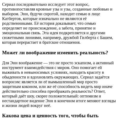
Сериал последовательно исследует этот вопрос,
противопоставляя кровные узы и узы, созданные любовью и
выбором. Энн, будучи сиротой, находит семью в лице
Катбертов, которые изначально не являются её
родственниками. Её история доказывает, что семью
определяет не происхождение, а забота, принятие и
эмоциональная связь. Эта идея подкрепляется и другими
сюжетными линиями, например, дружбой Гилберта с Башем,
которая перерастает в братские отношения.
Может ли воображение изменить реальность?
Для Энн воображение — это не просто эскапизм, а активный
инструмент взаимодействия с миром. Оно помогает ей
выживать в невыносимых условиях, находить красоту в
обыденности и вдохновлять окружающих. Сериал задаётся
вопросом: является ли её вымышленный мир просто
защитным коконом, или же её способность видеть мир иначе
действительно способна преображать реальность? Ответ,
который даёт шоу, скорее положительный: оптимизм и
нестандартное видение Энн в конечном итоге меняют взгляды
и жизни людей вокруг неё.
Какова цена и ценность того, чтобы быть