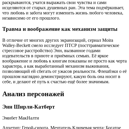
раскрываются, учатся выражать свои чувства и сами
исцеляются от старых душевных ран. Эта тема подчёркивает,
что любовь и забота могут изменить жизнь любого человека,
независимо от его прошлого.
Травма и воображение как механизм защиты
В отличие от многих других экранизаций, сериал Moira
Walley-Beckett смело исследует ПТСР (посттравматическое
стрессовое расстройство) Энн, вызванное годами
издевательств в приюте и приёмных семьях. Её яркое
воображение и любовь к книгам показаны не просто как черта
характера, а как выработанный механизм выживания,
позволяющий ей сбегать от ужасов реальности. Флешбэки о её
прошлом наглядно демонстрируют, какую боль она носит в
себе, и делают её путь к счастью ещё более значимым.
Анализ персонажей
Энн Ширли-Катберт
Эмибет МакНалти
Архетип:
Герой-сирота, Мечтатель
Ключевая черта:
Богатое