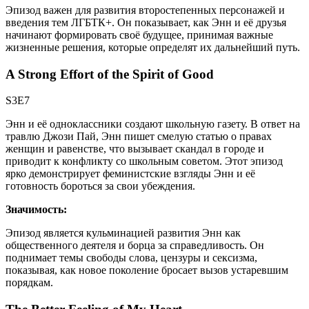
Эпизод важен для развития второстепенных персонажей и
введения тем ЛГБТК+. Он показывает, как Энн и её друзья
начинают формировать своё будущее, принимая важные
жизненные решения, которые определят их дальнейший путь.
A Strong Effort of the Spirit of Good
S3E7
Энн и её одноклассники создают школьную газету. В ответ на
травлю Джози Пай, Энн пишет смелую статью о правах
женщин и равенстве, что вызывает скандал в городе и
приводит к конфликту со школьным советом. Этот эпизод
ярко демонстрирует феминистские взгляды Энн и её
готовность бороться за свои убеждения.
Значимость:
Эпизод является кульминацией развития Энн как
общественного деятеля и борца за справедливость. Он
поднимает темы свободы слова, цензуры и сексизма,
показывая, как новое поколение бросает вызов устаревшим
порядкам.