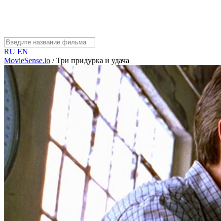
RU
EN
MovieSense.io
/
Три придурка и удача