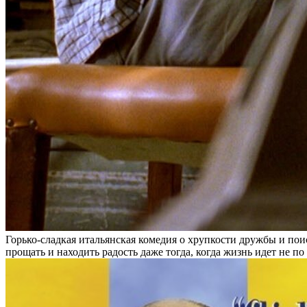
Горько-сладкая итальянская комедия о хрупкости дружбы и поис
прощать и находить радость даже тогда, когда жизнь идет не 