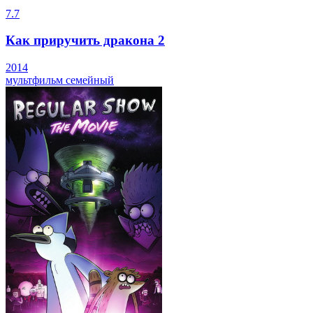
7.7
Как приручить дракона 2
2014
мультфильм
семейный