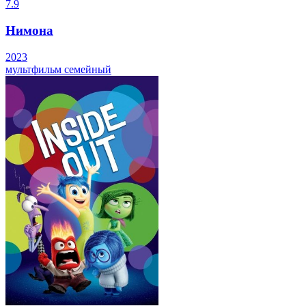
7.9
Нимона
2023
мультфильм
семейный