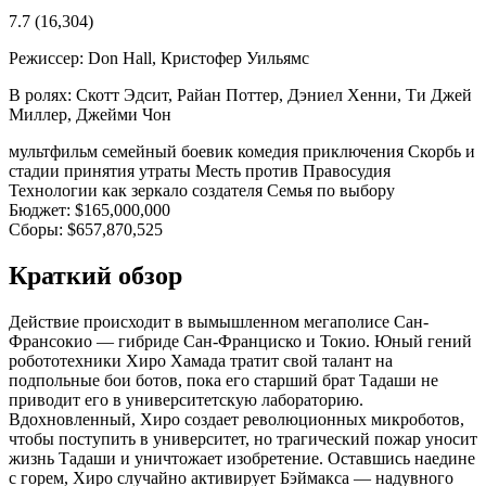
7.7
(16,304)
Режиссер:
Don Hall, Кристофер Уильямс
В ролях:
Скотт Эдсит, Райан Поттер, Дэниел Хенни, Ти Джей
Миллер, Джейми Чон
мультфильм
семейный
боевик
комедия
приключения
Скорбь и
стадии принятия утраты
Месть против Правосудия
Технологии как зеркало создателя
Семья по выбору
Бюджет:
$165,000,000
Сборы:
$657,870,525
Краткий обзор
Действие происходит в вымышленном мегаполисе Сан-
Франсокио — гибриде Сан-Франциско и Токио. Юный гений
робототехники Хиро Хамада тратит свой талант на
подпольные бои ботов, пока его старший брат Тадаши не
приводит его в университетскую лабораторию.
Вдохновленный, Хиро создает революционных микроботов,
чтобы поступить в университет, но трагический пожар уносит
жизнь Тадаши и уничтожает изобретение. Оставшись наедине
с горем, Хиро случайно активирует Бэймакса — надувного