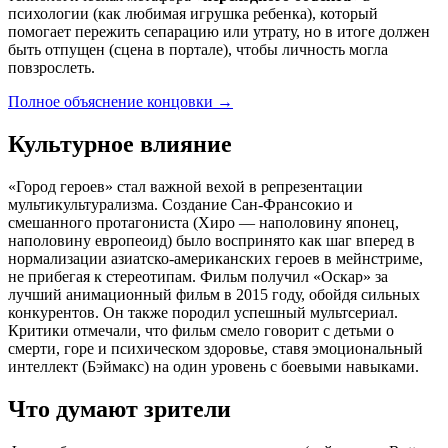
психологии (как любимая игрушка ребенка), который
помогает пережить сепарацию или утрату, но в итоге должен
быть отпущен (сцена в портале), чтобы личность могла
повзрослеть.
Полное объяснение концовки
→
Культурное влияние
«Город героев» стал важной вехой в репрезентации
мультикультурализма. Создание Сан-Франсокио и
смешанного протагониста (Хиро — наполовину японец,
наполовину европеоид) было воспринято как шаг вперед в
нормализации азиатско-американских героев в мейнстриме,
не прибегая к стереотипам. Фильм получил «Оскар» за
лучший анимационный фильм в 2015 году, обойдя сильных
конкурентов. Он также породил успешный мультсериал.
Критики отмечали, что фильм смело говорит с детьми о
смерти, горе и психическом здоровье, ставя эмоциональный
интеллект (Бэймакс) на один уровень с боевыми навыками.
Что думают зрители