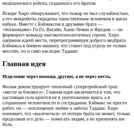
медицинского робота, созданного его братом.
Вскоре Хиро обнаруживает, что пожар не был случайностью,
а его микроботы украдены таинственным человеком в маске
кабуки. Вместе с Бэймаксом и друзьями брата —
«ботаниками» Го-Го, Васаби, Хани Лемон и Фредом — он
формирует команду высокотехнологичных героев. Хиро
одержим идеей мести, перепрограммируя доброго медбрата
Бэймакса в боевую машину, что ставит под угрозу не только
миссию, но и само наследие Тадаши.
Главная идея
Исцеление через помощь другим, а не через месть.
Фильм деконструирует типичный супергеройский троп
«мести за близкого». Главная идея заключается в том, что
настоящая сила кроется не в уничтожении врага, а в
сохранении человечности и сострадания. Бэймакс не просто
робот, он — воплощение любви и заботы Тадаши. Хиро
понимает, что «вылечиться» от потери брата он может, только
продолжив его дело — помогать людям, а не причинять им
боль.