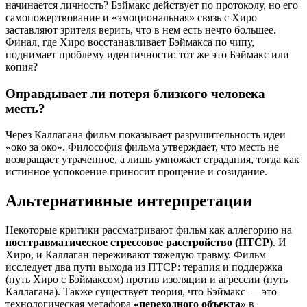
начинается личность? Бэймакс действует по протоколу, но его
самопожертвование и «эмоциональная» связь с Хиро
заставляют зрителя верить, что в нем есть нечто большее.
Финал, где Хиро восстанавливает Бэймакса по чипу,
поднимает проблему идентичности: тот же это Бэймакс или
копия?
Оправдывает ли потеря близкого человека
месть?
Через Каллагана фильм показывает разрушительность идеи
«око за око». Философия фильма утверждает, что месть не
возвращает утраченное, а лишь умножает страдания, тогда как
истинное успокоение приносит прощение и созидание.
Альтернативные интерпретации
Некоторые критики рассматривают фильм как аллегорию на
посттравматическое стрессовое расстройство (ПТСР)
. И
Хиро, и Каллаган переживают тяжелую травму. Фильм
исследует два пути выхода из ПТСР: терапия и поддержка
(путь Хиро с Бэймаксом) против изоляции и агрессии (путь
Каллагана). Также существует теория, что Бэймакс — это
технологическая метафора
«переходного объекта»
в