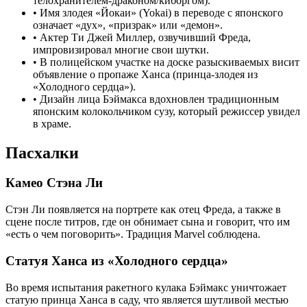
телохранителем-драконом/киборгом).
•
Имя злодея «Йокаи» (Yokai) в переводе с японского
означает «дух», «призрак» или «демон».
•
Актер Ти Джей Миллер, озвучивший Фреда,
импровизировал многие свои шутки.
•
В полицейском участке на доске разыскиваемых висит
объявление о пропаже Ханса (принца-злодея из
«Холодного сердца»).
•
Дизайн лица Бэймакса вдохновлен традиционным
японским колокольчиком сузу, который режиссер увидел
в храме.
Пасхалки
Камео Стэна Ли
Стэн Ли появляется на портрете как отец Фреда, а также в
сцене после титров, где он обнимает сына и говорит, что им
«есть о чем поговорить». Традиция Marvel соблюдена.
Статуя Ханса из «Холодного сердца»
Во время испытания ракетного кулака Бэймакс уничтожает
статую принца Ханса в саду, что является шутливой местью