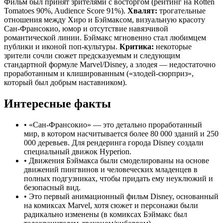
Фильм был принят зрителями с восторгом (рейтинг на Rotten
Tomatoes 90%, Audience Score 91%).
Хвалят:
трогательные
отношения между Хиро и Бэймаксом, визуальную красоту
Сан-Франсокио, юмор и отсутствие навязчивой
романтической линии. Бэймакс мгновенно стал любимцем
публики и иконой поп-культуры.
Критика:
некоторые
зрители сочли сюжет предсказуемым и следующим
стандартной формуле Marvel/Disney, а злодея — недостаточно
проработанным и клишированным («злодей-сюрприз»,
который был добрым наставником).
Интересные факты
•
«Сан-Франсокио» — это детально проработанный
мир, в котором насчитывается более 80 000 зданий и 250
000 деревьев. Для рендеринга города Disney создали
специальный движок Hyperion.
•
Движения Бэймакса были смоделированы на основе
движений пингвинов и человеческих младенцев в
полных подгузниках, чтобы придать ему неуклюжий и
безопасный вид.
•
Это первый анимационный фильм Disney, основанный
на комиксах Marvel, хотя сюжет и персонажи были
радикально изменены (в комиксах Бэймакс был