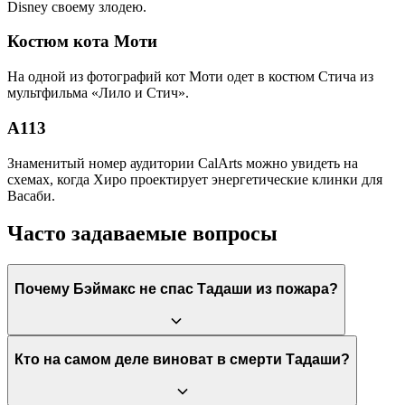
Disney своему злодею.
Костюм кота Моти
На одной из фотографий кот Моти одет в костюм Стича из
мультфильма «Лило и Стич».
А113
Знаменитый номер аудитории CalArts можно увидеть на
схемах, когда Хиро проектирует энергетические клинки для
Васаби.
Часто задаваемые вопросы
Почему Бэймакс не спас Тадаши из пожара?
В момент пожара Бэймакс находился в лаборатории Тадаши в
Кто на самом деле виноват в смерти Тадаши?
неактивном состоянии (в чемодане). Тадаши побежал в
горящее здание спонтанно, чтобы спасти Каллагана, и не