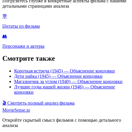
Погрузитесь глубже в конкретные аспекты фильма с нашими
детальными страницами анализа
💬
Цитаты из фильма
👥
Персонажи и актеры
Смотрите также
Короткая встреча (1945)
— Объяснение концовки
Дети райка (1945)
— Объяснение концовки
Магазинчик за углом (1940)
— Объяснение концовки
Лучшие годы нашей жизни (1946)
— Объяснение
концовки
🎬
Смотреть полный анализ фильма
MovieSense.io
Откройте скрытый смысл фильмов с помощью детального
анализа