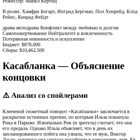
Режиссер:
Майкл Кёртиц
В ролях:
Хамфри Богарт, Ингрид Бергман, Пол Хенрейд, Клод
Рейнс, Конрад Фейдт
драма
мелодрама
Конфликт между любовью и долгом
Самопожертвование
Нейтралитет и вовлеченность
Потерянная невинность и искупление
Бюджет:
$878,000
Сборы:
$10,462,500
Касабланка — Объяснение
концовки
⚠️ Анализ со спойлерами
Ключевой сюжетный поворот «Касабланки» заключается в
раскрытии истинных причин, по которым Ильза покинула
Рика в Париже. Изначально Рик (и зритель) считает, что она
его предала. Однако Ильза объясняет, что в день их
запланированного побега она узнала, что ее муж, Виктор
Ласло, которого она считала погибшим в концлагере, жив. Ее