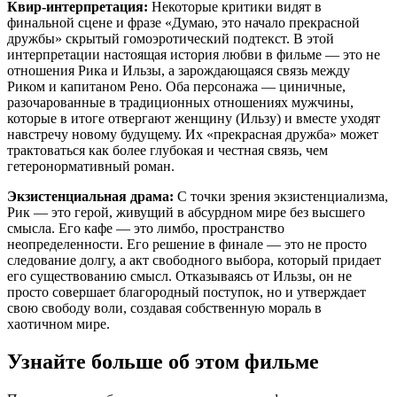
Квир-интерпретация:
Некоторые критики видят в
финальной сцене и фразе «Думаю, это начало прекрасной
дружбы» скрытый гомоэротический подтекст. В этой
интерпретации настоящая история любви в фильме — это не
отношения Рика и Ильзы, а зарождающаяся связь между
Риком и капитаном Рено. Оба персонажа — циничные,
разочарованные в традиционных отношениях мужчины,
которые в итоге отвергают женщину (Ильзу) и вместе уходят
навстречу новому будущему. Их «прекрасная дружба» может
трактоваться как более глубокая и честная связь, чем
гетеронормативный роман.
Экзистенциальная драма:
С точки зрения экзистенциализма,
Рик — это герой, живущий в абсурдном мире без высшего
смысла. Его кафе — это лимбо, пространство
неопределенности. Его решение в финале — это не просто
следование долгу, а акт свободного выбора, который придает
его существованию смысл. Отказываясь от Ильзы, он не
просто совершает благородный поступок, но и утверждает
свою свободу воли, создавая собственную мораль в
хаотичном мире.
Узнайте больше об этом фильме