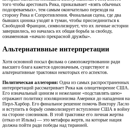
того чтобы арестовать Рика, приказывает «взять обычных
подозреваемых», тем самым окончательно переходя на
сторону Рика и Сопротивления. Финальная сцена, где два
бывших циника уходят в туман, чтобы присоединиться к
Свободной Франции, символизирует, что их личные истории
завершились, но началась их общая борьба за свободу,
ознаменовав «начало прекрасной дружбы».
Альтернативные интерпретации
Хотя основной посыл фильма о самопожертвовании ради
высшего блага кажется однозначным, существуют и
альтернативные трактовки некоторых его аспектов.
Политическая аллегория:
Одна из самых распространенных
интерпретаций рассматривает Рика как олицетворение США.
Его изначальный цинизм и нежелание «подставлять шею»
отражают политику изоляционизма Америки до нападения на
Перл-Харбор. Его финальное решение помочь Виктору Ласло
и вступить в борьбу символизирует вступление США в войну
на стороне союзников. В этой трактовке его личная жертва
(отказ от Ильзы) — это метафора жертв, на которые нация
должна пойти ради победы над тиранией.