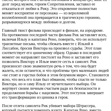
долг перед мужем, героем Сопротивления, заставил ее
отказаться от любви к Рику. Это откровение полностью
меняет восприятие ее персонажа — из вероломной
возлюбленной она превращается в трагическую героиню,
разрывающуюся между любовью и долгом.
Главный твист фильма происходит в финале, на аэродроме.
На протяжении последней части фильма Рик заставляет всех,
включая Ильзу и капитана Рено, поверить, что он использует
транзитные письма, чтобы сбежать вместе с Ильзой в
Лиссабон, бросив Виктора на произвол судьбы. Этот план
соответствует его циничному образу. Однако в последний
момент он направляет пистолет на Рено и заставляет его
позволить Виктору и Ильзе вместе сесть в самолет. Рик
произносит свою знаменитую речь о том, что она будет
жалеть, если останется, и что проблемы трех маленьких людей
«не стоят и горстки бобов в этом безумном мире». Становится
ясно, что весь его план был обманом, чтобы спасти не только
Виктора, но и саму Ильзу от мучительного выбора. Он
жертвует своим личным счастьем ради их безопасности и
продолжения борьбы с нацизмом. Этот поступок завершает
его трансформацию из циника в героя.
После отлета самолета Рик убивает майора Штрассера,
который пытается помешать взлету. Капитан Рено, вместо