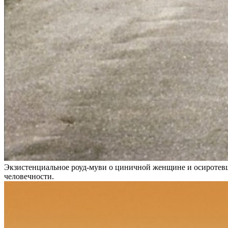
Экзистенциальное роуд-муви о циничной женщине и осиротевш
человечности.