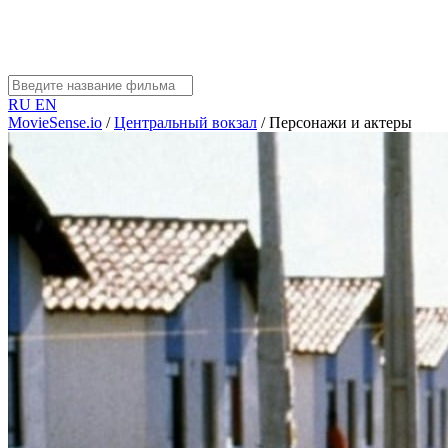
RU
EN
MovieSense.io
/
Центральный вокзал
/
Персонажи и актеры