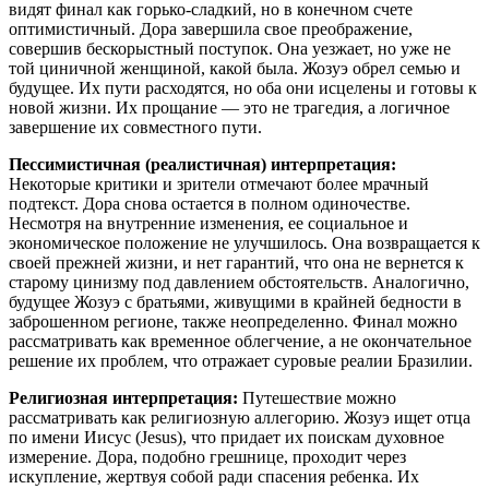
видят финал как горько-сладкий, но в конечном счете
оптимистичный. Дора завершила свое преображение,
совершив бескорыстный поступок. Она уезжает, но уже не
той циничной женщиной, какой была. Жозуэ обрел семью и
будущее. Их пути расходятся, но оба они исцелены и готовы к
новой жизни. Их прощание — это не трагедия, а логичное
завершение их совместного пути.
Пессимистичная (реалистичная) интерпретация:
Некоторые критики и зрители отмечают более мрачный
подтекст. Дора снова остается в полном одиночестве.
Несмотря на внутренние изменения, ее социальное и
экономическое положение не улучшилось. Она возвращается к
своей прежней жизни, и нет гарантий, что она не вернется к
старому цинизму под давлением обстоятельств. Аналогично,
будущее Жозуэ с братьями, живущими в крайней бедности в
заброшенном регионе, также неопределенно. Финал можно
рассматривать как временное облегчение, а не окончательное
решение их проблем, что отражает суровые реалии Бразилии.
Религиозная интерпретация:
Путешествие можно
рассматривать как религиозную аллегорию. Жозуэ ищет отца
по имени Иисус (Jesus), что придает их поискам духовное
измерение. Дора, подобно грешнице, проходит через
искупление, жертвуя собой ради спасения ребенка. Их