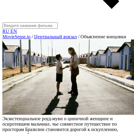
RU
EN
MovieSense.io
/
Центральный вокзал
/
Объяснение концовки
Экзистенциальное роуд-муви о циничной женщине и
осиротевшем мальчике, чье совместное путешествие по
просторам Бразилии становится дорогой к искуплению,