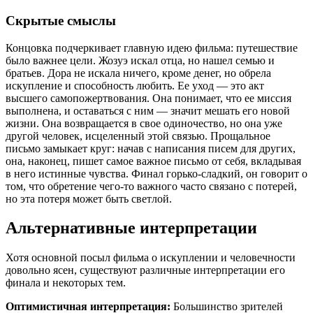
Скрытые смыслы
Концовка подчеркивает главную идею фильма: путешествие
было важнее цели. Жозуэ искал отца, но нашел семью и
братьев. Дора не искала ничего, кроме денег, но обрела
искупление и способность любить. Ее уход — это акт
высшего самопожертвования. Она понимает, что ее миссия
выполнена, и оставаться с ним — значит мешать его новой
жизни. Она возвращается в свое одиночество, но она уже
другой человек, исцеленный этой связью. Прощальное
письмо замыкает круг: начав с написания писем для других,
она, наконец, пишет самое важное письмо от себя, вкладывая
в него истинные чувства. Финал горько-сладкий, он говорит о
том, что обретение чего-то важного часто связано с потерей,
но эта потеря может быть светлой.
Альтернативные интерпретации
Хотя основной посыл фильма о искуплении и человечности
довольно ясен, существуют различные интерпретации его
финала и некоторых тем.
Оптимистичная интерпретация:
Большинство зрителей