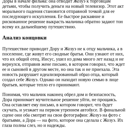
Доры в начале фильма: она отводит Жозуэ к торговцам
детьми, чтобы получить деньги на новый телевизор. Этот акт
морального падения становится отправной точкой для ее
последующего искупления. Ее быстрое раскаяние и
рискованное решение выкрасть мальчика обратно задают тон
всему их дальнейшему путешествию.
Анализ концовки
Путешествие приводит Дору и Жозуэ не к отцу мальчика, а в
поселение, где живут его сводные братья. Они узнают от них,
что их общий отец, Иисус, ушел из дома много лет назад и не
вернулся, отправив жене письмо, в котором говорил, что ждет
ее и сыновей в другом месте, но она так и не приехала. Эта
новость разрушает идеализированный образ отца, который
создал себе Жозуэ. Однако он находит новую семью в лице
братьев, которые тепло его принимают.
Понимая, что мальчик наконец обрел дом и безопасность,
Дора принимает мучительное решение уйти, не прощаясь.
Она оставляет ему письмо, в котором говорит, что будет
скучать, и уезжает на первом утреннем автобусе. В финальной
сцене они оба смотрят на свои фотографии: Жозуэ на фото с
братьями, а Дора — на фото, которое она сделала с Жозуэ. Их
глаза полны слез, но и надежды.