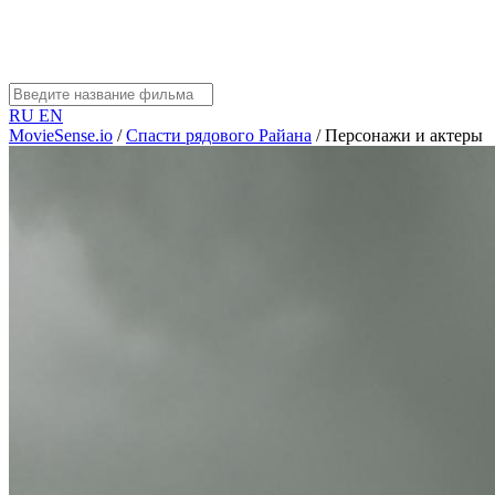
RU
EN
MovieSense.io
/
Спасти рядового Райана
/
Персонажи и актеры