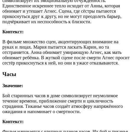
символизирует их эмоциональную отчуждённость.
Единственное искреннее тепло исходит от Анны, которая
обнимает и утешает Агнес. Сцена, где сёстры пытаются
прикоснуться друг к другу, но не могут преодолеть барьер,
подчёркивает их неспособность к близости.
Контекст:
В фильме множество сцен, акцентирующих внимание на
руках и лицах. Мария пытается ласкать Карин, но та
отстраняется. Анна обнимает умирающую Агнес, как мать
обнимает ребёнка. В жуткой сцене после смерти Агнес просит
сестёр прикоснуться к ней, но они в ужасе отказываются.
Часы
Значение:
Бой старинных часов в доме символизирует неумолимое
течение времени, приближение смерти и цикличность
страдания. Тиканье часов создаёт атмосферу напряжённого
ожидания и напоминает о смертности.
Контекст:
Фильм начинается с крупных планов часов. Их бой и тиканье