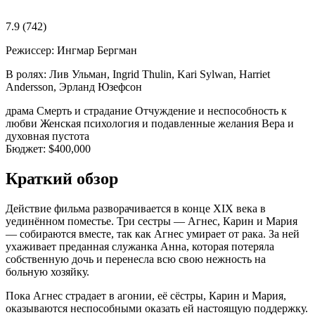
7.9
(742)
Режиссер:
Ингмар Бергман
В ролях:
Лив Ульман, Ingrid Thulin, Kari Sylwan, Harriet
Andersson, Эрланд Юзефсон
драма
Смерть и страдание
Отчуждение и неспособность к
любви
Женская психология и подавленные желания
Вера и
духовная пустота
Бюджет:
$400,000
Краткий обзор
Действие фильма разворачивается в конце XIX века в
уединённом поместье. Три сестры — Агнес, Карин и Мария
— собираются вместе, так как Агнес умирает от рака. За ней
ухаживает преданная служанка Анна, которая потеряла
собственную дочь и перенесла всю свою нежность на
больную хозяйку.
Пока Агнес страдает в агонии, её сёстры, Карин и Мария,
оказываются неспособными оказать ей настоящую поддержку.