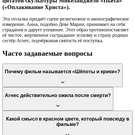
цитатой скульптуры Микеланджело «Пьета»
(«Оплакивание Христа»).
Эта отсылка придаёт сцене религиозное и иконографическое
измерение. Анна, подобно Деве Марии, принимает на себя
страдания и дарует утешение. Этот образ противопоставляет
её чистое, жертвенное сострадание эгоизму и страху родных
сестёр Агнес, подчёркивая святость её поступка.
Часто задаваемые вопросы
Почему фильм называется «Шёпоты и крики»?
Ингмар Бергман позаимствовал название из рецензии на
Агнес действительно ожила после смерти?
концерт Моцарта, где критик описал музыку как «шёпоты и
крики». Это название идеально отражает динамику фильма:
большую часть времени героини общаются полунамёками,
подавляют эмоции (шёпоты), но их внутренняя и иногда
Эта сцена не является буквальным воскрешением.
Какой смысл в красном цвете, который повсюду в
внешняя боль прорывается наружу в виде агонии и истерики
Большинство критиков и зрителей интерпретируют её как
фильме?
(крики).
сюрреалистический кошмар, психологическую проекцию
вины её сестёр или метафору о неупокоенной душе,