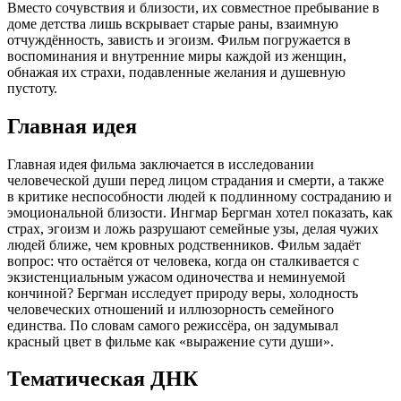
Вместо сочувствия и близости, их совместное пребывание в
доме детства лишь вскрывает старые раны, взаимную
отчуждённость, зависть и эгоизм. Фильм погружается в
воспоминания и внутренние миры каждой из женщин,
обнажая их страхи, подавленные желания и душевную
пустоту.
Главная идея
Главная идея фильма заключается в исследовании
человеческой души перед лицом страдания и смерти, а также
в критике неспособности людей к подлинному состраданию и
эмоциональной близости. Ингмар Бергман хотел показать, как
страх, эгоизм и ложь разрушают семейные узы, делая чужих
людей ближе, чем кровных родственников. Фильм задаёт
вопрос: что остаётся от человека, когда он сталкивается с
экзистенциальным ужасом одиночества и неминуемой
кончиной? Бергман исследует природу веры, холодность
человеческих отношений и иллюзорность семейного
единства. По словам самого режиссёра, он задумывал
красный цвет в фильме как «выражение сути души».
Тематическая ДНК