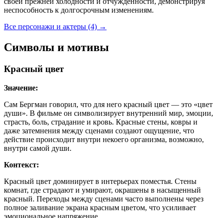
своей прежней холодности и отчуждённости, демонстрируя
неспособность к долгосрочным изменениям.
Все персонажи и актеры (4)
→
Символы и мотивы
Красный цвет
Значение:
Сам Бергман говорил, что для него красный цвет — это «цвет
души». В фильме он символизирует внутренний мир, эмоции,
страсть, боль, страдание и кровь. Красные стены, ковры и
даже затемнения между сценами создают ощущение, что
действие происходит внутри некоего организма, возможно,
внутри самой души.
Контекст:
Красный цвет доминирует в интерьерах поместья. Стены
комнат, где страдают и умирают, окрашены в насыщенный
красный. Переходы между сценами часто выполнены через
полное заливание экрана красным цветом, что усиливает
эмоциональное напряжение.