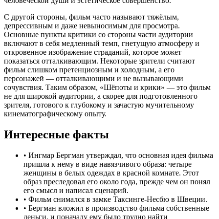
человеческой души и эстетическое совершенство.
С другой стороны, фильм часто называют тяжёлым,
депрессивным и даже невыносимым для просмотра.
Основные пункты критики со стороны части аудитории
включают в себя медленный темп, гнетущую атмосферу и
откровенное изображение страданий, которое может
показаться отталкивающим. Некоторые зрители считают
фильм слишком претенциозным и холодным, а его
персонажей — отталкивающими и не вызывающими
сочувствия. Таким образом, «Шёпоты и крики» — это фильм
не для широкой аудитории, а скорее для подготовленного
зрителя, готового к глубокому и зачастую мучительному
кинематографическому опыту.
Интересные факты
•
Ингмар Бергман утверждал, что основная идея фильма
пришла к нему в виде навязчивого образа: четыре
женщины в белых одеждах в красной комнате. Этот
образ преследовал его около года, прежде чем он понял
его смысл и написал сценарий.
•
Фильм снимался в замке Таксинге-Несбю в Швеции.
•
Бергман вложил в производство фильма собственные
деньги, и поначалу ему было трудно найти