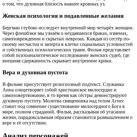
о том, что духовная близость важнее кровных уз.
Женская психология и подавленные желания
Бергман глубоко исследует внутренний мир четырёх женщин.
Через флешбэки мы узнаём о неудавшихся браках, изменах,
самоповреждении и скрытых неврозах. Каждая из сестёр по-
своему несчастна и заперта в клетке социальных условностей
и собственных психологических травм. Фильм представляет
собой психоаналитическое исследование женских судеб, где
внешняя сдержанность скрывает внутренние крики.
Вера и духовная пустота
В фильме присутствует религиозный подтекст. Служанка
Анна олицетворяет собой христианское милосердие и
самопожертвование, в то время как сёстры демонстрируют
духовную пустоту. Молитва священника над телом Агнес
ставит под сомнение существование милосердного Бога в
мире, полном страданий. Фильм, рассказывая об угасании
жизни, парадоксальным образом становится размышлением о
вере и её отсутствии.
Анализ персонажей