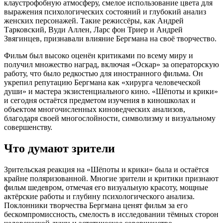
клаустрофобную атмосферу, смелое использование цвета для
выражения психологических состояний и глубокий анализ
женских персонажей. Такие режиссёры, как Андрей
Тарковский, Вуди Аллен, Ларс фон Триер и Андрей
Звягинцев, признавали влияние Бергмана на своё творчество.
Фильм был высоко оценён критиками по всему миру и
получил множество наград, включая «Оскар» за операторскую
работу, что было редкостью для иностранного фильма. Он
укрепил репутацию Бергмана как «хирурга человеческой
души» и мастера экзистенциального кино. «Шёпоты и крики»
и сегодня остаётся предметом изучения в киношколах и
объектом многочисленных киноведческих анализов,
благодаря своей многослойности, символизму и визуальному
совершенству.
Что думают зрители
Зрительская реакция на «Шёпоты и крики» была и остаётся
крайне поляризованной. Многие зрители и критики признают
фильм шедевром, отмечая его визуальную красоту, мощные
актёрские работы и глубину психологического анализа.
Поклонники творчества Бергмана ценят фильм за его
бескомпромиссность, смелость в исследовании тёмных сторон