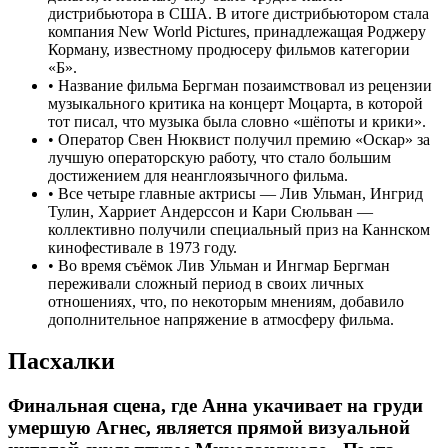
дистрибьютора в США. В итоге дистрибьютором стала
компания New World Pictures, принадлежащая Роджеру
Корману, известному продюсеру фильмов категории
«Б».
•
Название фильма Бергман позаимствовал из рецензии
музыкального критика на концерт Моцарта, в которой
тот писал, что музыка была словно «шёпоты и крики».
•
Оператор Свен Нюквист получил премию «Оскар» за
лучшую операторскую работу, что стало большим
достижением для неанглоязычного фильма.
•
Все четыре главные актрисы — Лив Ульман, Ингрид
Тулин, Харриет Андерссон и Кари Сюльван —
коллективно получили специальный приз на Каннском
кинофестивале в 1973 году.
•
Во время съёмок Лив Ульман и Ингмар Бергман
переживали сложный период в своих личных
отношениях, что, по некоторым мнениям, добавило
дополнительное напряжение в атмосферу фильма.
Пасхалки
Финальная сцена, где Анна укачивает на груди
умершую Агнес, является прямой визуальной