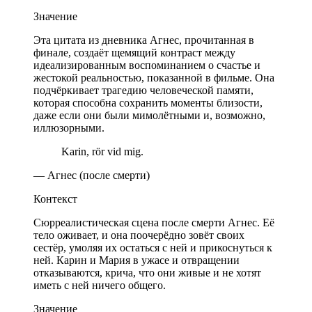
Значение
Эта цитата из дневника Агнес, прочитанная в
финале, создаёт щемящий контраст между
идеализированным воспоминанием о счастье и
жестокой реальностью, показанной в фильме. Она
подчёркивает трагедию человеческой памяти,
которая способна сохранить моменты близости,
даже если они были мимолётными и, возможно,
иллюзорными.
Karin, rör vid mig.
— Агнес (после смерти)
Контекст
Сюрреалистическая сцена после смерти Агнес. Её
тело оживает, и она поочерёдно зовёт своих
сестёр, умоляя их остаться с ней и прикоснуться к
ней. Карин и Мария в ужасе и отвращении
отказываются, крича, что они живые и не хотят
иметь с ней ничего общего.
Значение