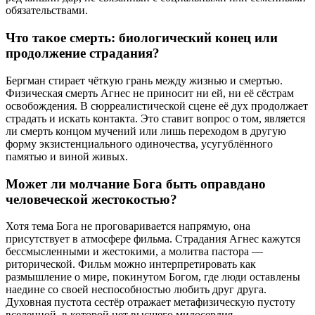
обязательствами.
Что такое смерть: биологический конец или
продолжение страдания?
Бергман стирает чёткую грань между жизнью и смертью.
Физическая смерть Агнес не приносит ни ей, ни её сёстрам
освобождения. В сюрреалистической сцене её дух продолжает
страдать и искать контакта. Это ставит вопрос о том, является
ли смерть концом мучений или лишь переходом в другую
форму экзистенциального одиночества, усугублённого
памятью и виной живых.
Может ли молчание Бога быть оправдано
человеческой жестокостью?
Хотя тема Бога не проговаривается напрямую, она
присутствует в атмосфере фильма. Страдания Агнес кажутся
бессмысленными и жестокими, а молитва пастора —
риторической. Фильм можно интерпретировать как
размышление о мире, покинутом Богом, где люди оставлены
наедине со своей неспособностью любить друг друга.
Духовная пустота сестёр отражает метафизическую пустоту
вселенной, в которой нет высшего милосердия.