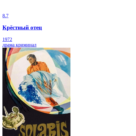
8.7
Крёстный отец
1972
драма
криминал