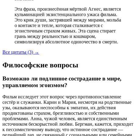
Эта фраза, произнесённая мёртвой Агнес, является
кульминацией экзистенциального ужаса фильма.
Это крик души, застрявшей между мирами, мольба
о контакте и тепле, которая сталкивается с
эгоистичным страхом живых. Эта сцена стирает
грань между реальностью и кошмаром,
символизируя абсолютное одиночество в смерти.
Все цитаты (3)
→
Философские вопросы
Возможно ли подлинное сострадание в мире,
управляемом эгоизмом?
Фильм исследует этот вопрос через противопоставление
сестёр и служанки. Карин и Мария, несмотря на родственные
узы, оказываются неспособны к эмпатии, их действия
продиктованы страхом, брезгливостью и собственными
проблемами. Анна, чужой человек, является единственным
источником бескорыстной любви. Бергман, кажется, приходит
к пессимистичному выводу, что истинное сострадание —
редчайший дар, не связанный с социальными или семейными