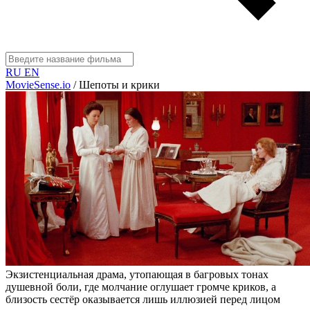
RU
EN
MovieSense.io
/
Шепоты и крики
Экзистенциальная драма, утопающая в багровых тонах
душевной боли, где молчание оглушает громче криков, а
близость сестёр оказывается лишь иллюзией перед лицом