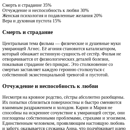
Смерть и страдание
35%
Отчуждение и неспособность к любви
30%
Женская психология и подавленные желания
20%
Вера и духовная пустота
15%
Смерть и страдание
Центральная тема фильма — физические и душевные муки
умирающей Агнес. Её агония становится катализатором,
который обнажает истинную сущность её сестёр. Фильм не
отворачивается от физиологических деталей болезни,
показывая страдание без прикрас. Это столкновение со
смертью заставляет каждую героиню столкнуться с
собственной экзистенциальной тревогой и пустотой.
Отчуждение и неспособность к любви
Несмотря на кровное родство, сёстры абсолютно разобщены.
Их попытки сблизиться поверхностны и быстро сменяются
взаимным раздражением и холодом. Карин и Мария не
способны на искреннее сочувствие к умирающей сестре, они
поглощены собственными проблемами, страхами и эгоизмом.
Единственным человеком, проявляющим настоящую любовь
и заботу, оказывается служанка Анна, что подчёркивает идею