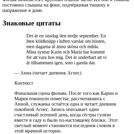
постоянно слышны на фоне, подчёркивая тишину и
напряжение в доме.
Знаковые цитаты
Det är en onsdag den tredje september. En
liten köldknäpp i luften varslar om hösten,
men dagarna är ännu sköna och milda.
Mina systrar Karin och Maria har kommit
för att vara hos mig. Det är underbart att vi
är tillsammans igen, som i gamla dar.
— Анна (читает дневник Агнес)
Контекст
Финальная сцена фильма. После того как Карин и
Мария покинули поместье, рассчитавшись с
Анной, служанка остаётся одна и читает дневник
покойной Агнес. Запись описывает один
счастливый осенний день, когда сёстры гуляли
вместе в саду и были по-настоящему близки. Этот
светлый момент становится последним словом в
этой мрачной истории.