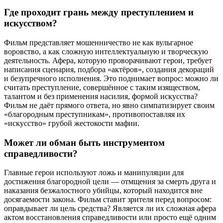
Где проходит грань между преступлением и
искусством?
Фильм представляет мошенничество не как вульгарное
воровство, а как сложную интеллектуальную и творческую
деятельность. Афера, которую проворачивают герои, требует
написания сценария, подбора «актёров», создания декораций
и безупречного исполнения. Это поднимает вопрос: можно ли
считать преступление, совершённое с таким изяществом,
талантом и без применения насилия, формой искусства?
Фильм не даёт прямого ответа, но явно симпатизирует своим
«благородным преступникам», противопоставляя их
«искусство» грубой жестокости мафии.
Может ли обман быть инструментом
справедливости?
Главные герои используют ложь и манипуляции для
достижения благородной цели — отмщения за смерть друга и
наказания безжалостного убийцы, который находится вне
досягаемости закона. Фильм ставит зрителя перед вопросом:
оправдывает ли цель средства? Является ли их сложная афера
актом восстановления справедливости или просто ещё одним