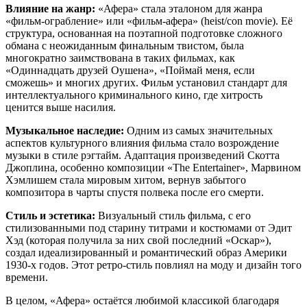
Влияние на жанр:
«Афера» стала эталоном для жанра
«фильм-ограбление» или «фильм-афера» (heist/con movie). Её
структура, основанная на поэтапной подготовке сложного
обмана с неожиданным финальным твистом, была
многократно заимствована в таких фильмах, как
«Одиннадцать друзей Оушена», «Поймай меня, если
сможешь» и многих других. Фильм установил стандарт для
интеллектуального криминального кино, где хитрость
ценится выше насилия.
Музыкальное наследие:
Одним из самых значительных
аспектов культурного влияния фильма стало возрождение
музыки в стиле рэгтайм. Адаптация произведений Скотта
Джоплина, особенно композиции «The Entertainer», Марвином
Хэмлишем стала мировым хитом, вернув забытого
композитора в чарты спустя полвека после его смерти.
Стиль и эстетика:
Визуальный стиль фильма, с его
стилизованными под старину титрами и костюмами от Эдит
Хэд (которая получила за них свой последний «Оскар»),
создал идеализированный и романтический образ Америки
1930-х годов. Этот ретро-стиль повлиял на моду и дизайн того
времени.
В целом, «Афера» остаётся любимой классикой благодаря