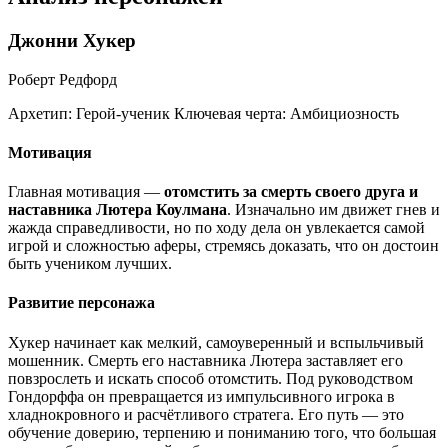
Джонни Хукер
Роберт Редфорд
Архетип:
Герой-ученик
Ключевая черта:
Амбициозность
Мотивация
Главная мотивация —
отомстить за смерть своего друга и
наставника Лютера Коулмана
. Изначально им движет гнев и
жажда справедливости, но по ходу дела он увлекается самой
игрой и сложностью аферы, стремясь доказать, что он достоин
быть учеником лучших.
Развитие персонажа
Хукер начинает как мелкий, самоуверенный и вспыльчивый
мошенник. Смерть его наставника Лютера заставляет его
повзрослеть и искать способ отомстить. Под руководством
Гондорффа он превращается из импульсивного игрока в
хладнокровного и расчётливого стратега. Его путь — это
обучение доверию, терпению и пониманию того, что большая