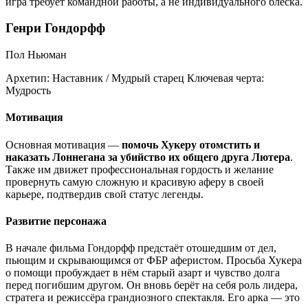
игра требует командной работы, а не индивидуального блеска.
Генри Гондорфф
Пол Ньюман
Архетип:
Наставник / Мудрый старец
Ключевая черта:
Мудрость
Мотивация
Основная мотивация —
помочь Хукеру отомстить и
наказать Лоннегана за убийство их общего друга Лютера
.
Также им движет профессиональная гордость и желание
провернуть самую сложную и красивую аферу в своей
карьере, подтвердив свой статус легенды.
Развитие персонажа
В начале фильма Гондорфф предстаёт отошедшим от дел,
пьющим и скрывающимся от ФБР аферистом. Просьба Хукера
о помощи пробуждает в нём старый азарт и чувство долга
перед погибшим другом. Он вновь берёт на себя роль лидера,
стратега и режиссёра грандиозного спектакля. Его арка — это