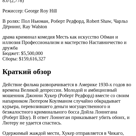
8.0
(2,778)
Режиссер:
George Roy Hill
В ролях:
Пол Ньюман, Роберт Редфорд, Robert Shaw, Чарльз
Дёрнинг, Ray Walston
драма
криминал
комедия
Месть как искусство
Обман и
иллюзия
Профессионализм и мастерство
Наставничество и
дружба
Бюджет:
$5,500,000
Сборы:
$159,616,327
Краткий обзор
Действие фильма разворачивается в Америке 1930-х годов во
времена Великой депрессии. Молодой и амбициозный
мошенник Джонни Хукер (Роберт Редфорд) вместе со своим
напарником Лютером Коулманом случайно обкрадывает
курьера, перевозившего деньги могущественного и
безжалостного криминального босса Дойла Лоннегана
(Роберт Шоу). В ответ Лоннеган приказывает убить обоих, и
Лютеру не удается спастись.
Одержимый жаждой мести, Хукер отправляется в Чикаго,