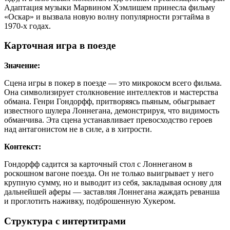
Адаптация музыки Марвином Хэмлишем принесла фильму
«Оскар» и вызвала новую волну популярности рэгтайма в
1970-х годах.
Карточная игра в поезде
Значение:
Сцена игры в покер в поезде — это микрокосм всего фильма.
Она символизирует столкновение интеллектов и мастерства
обмана. Генри Гондорфф, притворяясь пьяным, обыгрывает
известного шулера Лоннегана, демонстрируя, что видимость
обманчива. Эта сцена устанавливает превосходство героев
над антагонистом не в силе, а в хитрости.
Контекст:
Гондорфф садится за карточный стол с Лоннеганом в
роскошном вагоне поезда. Он не только выигрывает у него
крупную сумму, но и выводит из себя, закладывая основу для
дальнейшей аферы — заставляя Лоннегана жаждать реванша
и проглотить наживку, подброшенную Хукером.
Структура с интертитрами