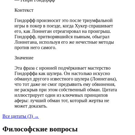
Контекст
Гондорфф произносит это после триумфальной
игры в покер в поезде, когда Хукер спрашивает
его, как Лоннеган отреагировал на проигрыш.
Гондорфф, притворявшийся пьяным, обыграл
Лоннегана, используя его же нечестные методы
против него самого.
Значение
Эта фраза с иронией подчёркивает мастерство
Гондорффа как шулера. Он настолько искусно
обманул другого известного шулера (Лоннегана),
что тот даже не смог предъявить ему обвинения,
не раскрыв при этом собственный обман. Цитата
иллюстрирует один из ключевых принципов
аферы: лучший обман тот, который жертва не
может доказать.
Все цитаты (3)
→
Философские вопросы