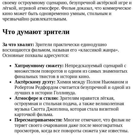
своему остроумному сценарию, безупречной актёрской игре и
лёгкой, игривой атмосфере. Фильм доказал, что коммерческое
кино может быть одновременно умным, стильным и
чрезвычайно развлекательным.
Что думают зрители
За что хвалят:
Зрители практически единодушно
восхищаются фильмом, называя его «классикой жанра».
Основные похвалы адресуются:
Хитроумному сюжету:
Непредсказуемый сценарий с
множеством поворотов и одним из самых знаменитых
финальных твистов в истории кино.
Актёрскому дуэту:
Химия между Полом Ньюманом и
Робертом Редфордом считается безупречной и одной из
лучших в истории Голливуда.
Атмосфере и стилю:
Зрителям нравится лёгкая,
остроумная и стильная подача, а также великолепная
музыка Скотта Джоплина, которая стала визитной
карточкой фильма.
Пересматриваемости:
Многие отмечают, что фильм не
теряет своего очарования даже после многократных
просмотров, когда все повороты сюжета уже известны.