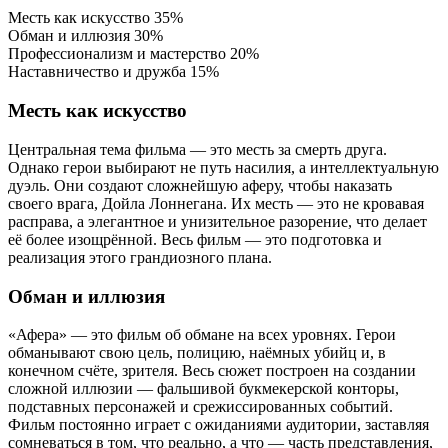
Месть как искусство
35%
Обман и иллюзия
30%
Профессионализм и мастерство
20%
Наставничество и дружба
15%
Месть как искусство
Центральная тема фильма — это месть за смерть друга.
Однако герои выбирают не путь насилия, а интеллектуальную
дуэль. Они создают сложнейшую аферу, чтобы наказать
своего врага, Дойла Лоннегана. Их месть — это не кровавая
расправа, а элегантное и унизительное разорение, что делает
её более изощрённой. Весь фильм — это подготовка и
реализация этого грандиозного плана.
Обман и иллюзия
«Афера» — это фильм об обмане на всех уровнях. Герои
обманывают свою цель, полицию, наёмных убийц и, в
конечном счёте, зрителя. Весь сюжет построен на создании
сложной иллюзии — фальшивой букмекерской конторы,
подставных персонажей и срежиссированных событий.
Фильм постоянно играет с ожиданиями аудитории, заставляя
сомневаться в том, что реально, а что — часть представления,