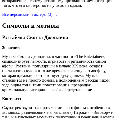
возвращение к своему истинному призванию, демонстрация
того, что его мастерство не угасло с годами.
Все персонажи и актеры (3)
→
Символы и мотивы
Рэгтаймы Скотта Джоплина
Значение:
Музыка Скотта Джоплина, в частности «The Entertainer»,
символизирует лёгкость, игривость и ритмичность самой
аферы. Рэгтайм, популярный в начале XX века, создаёт
ностальгическую и в то же время энергичную атмосферу,
которая идеально соответствует духу фильма. Музыка
становится не просто фоном, а полноценным рассказчиком,
задающим тон и темп повествования, превращая
криминальную историю в весёлое представление.
Контекст:
Саундтрек звучит на протяжении всего фильма, особенно в
заставках, разделяющих его на главы («Игроки», «Заговор» и
т.д.), и в ключевых моментах подготовки и реализации аферы.