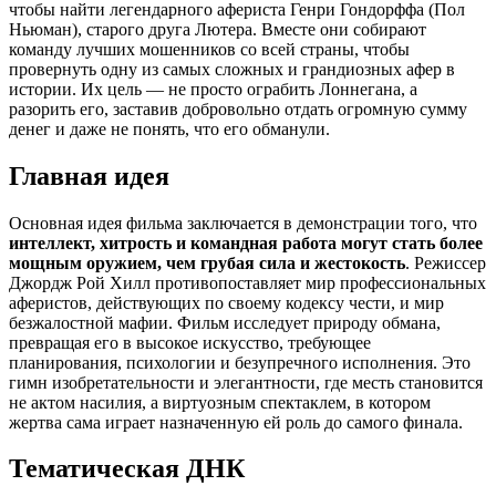
чтобы найти легендарного афериста Генри Гондорффа (Пол
Ньюман), старого друга Лютера. Вместе они собирают
команду лучших мошенников со всей страны, чтобы
провернуть одну из самых сложных и грандиозных афер в
истории. Их цель — не просто ограбить Лоннегана, а
разорить его, заставив добровольно отдать огромную сумму
денег и даже не понять, что его обманули.
Главная идея
Основная идея фильма заключается в демонстрации того, что
интеллект, хитрость и командная работа могут стать более
мощным оружием, чем грубая сила и жестокость
. Режиссер
Джордж Рой Хилл противопоставляет мир профессиональных
аферистов, действующих по своему кодексу чести, и мир
безжалостной мафии. Фильм исследует природу обмана,
превращая его в высокое искусство, требующее
планирования, психологии и безупречного исполнения. Это
гимн изобретательности и элегантности, где месть становится
не актом насилия, а виртуозным спектаклем, в котором
жертва сама играет назначенную ей роль до самого финала.
Тематическая ДНК