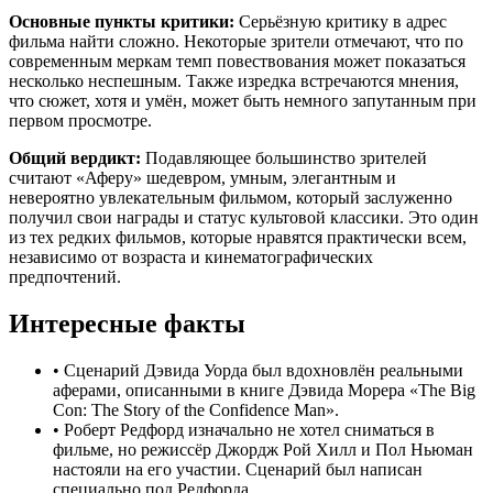
Основные пункты критики:
Серьёзную критику в адрес
фильма найти сложно. Некоторые зрители отмечают, что по
современным меркам темп повествования может показаться
несколько неспешным. Также изредка встречаются мнения,
что сюжет, хотя и умён, может быть немного запутанным при
первом просмотре.
Общий вердикт:
Подавляющее большинство зрителей
считают «Аферу» шедевром, умным, элегантным и
невероятно увлекательным фильмом, который заслуженно
получил свои награды и статус культовой классики. Это один
из тех редких фильмов, которые нравятся практически всем,
независимо от возраста и кинематографических
предпочтений.
Интересные факты
•
Сценарий Дэвида Уорда был вдохновлён реальными
аферами, описанными в книге Дэвида Морера «The Big
Con: The Story of the Confidence Man».
•
Роберт Редфорд изначально не хотел сниматься в
фильме, но режиссёр Джордж Рой Хилл и Пол Ньюман
настояли на его участии. Сценарий был написан
специально под Редфорда.