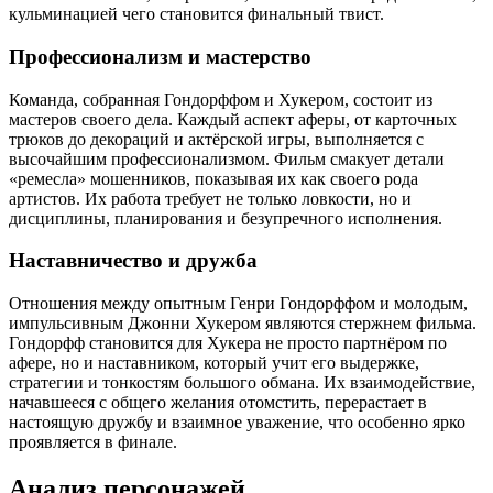
кульминацией чего становится финальный твист.
Профессионализм и мастерство
Команда, собранная Гондорффом и Хукером, состоит из
мастеров своего дела. Каждый аспект аферы, от карточных
трюков до декораций и актёрской игры, выполняется с
высочайшим профессионализмом. Фильм смакует детали
«ремесла» мошенников, показывая их как своего рода
артистов. Их работа требует не только ловкости, но и
дисциплины, планирования и безупречного исполнения.
Наставничество и дружба
Отношения между опытным Генри Гондорффом и молодым,
импульсивным Джонни Хукером являются стержнем фильма.
Гондорфф становится для Хукера не просто партнёром по
афере, но и наставником, который учит его выдержке,
стратегии и тонкостям большого обмана. Их взаимодействие,
начавшееся с общего желания отомстить, перерастает в
настоящую дружбу и взаимное уважение, что особенно ярко
проявляется в финале.
Анализ персонажей