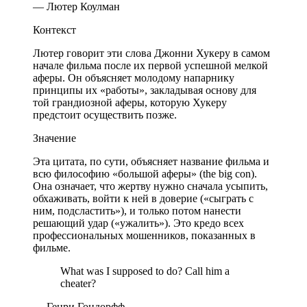
— Лютер Коулман
Контекст
Лютер говорит эти слова Джонни Хукеру в самом
начале фильма после их первой успешной мелкой
аферы. Он объясняет молодому напарнику
принципы их «работы», закладывая основу для
той грандиозной аферы, которую Хукеру
предстоит осуществить позже.
Значение
Эта цитата, по сути, объясняет название фильма и
всю философию «большой аферы» (the big con).
Она означает, что жертву нужно сначала усыпить,
обхаживать, войти к ней в доверие («сыграть с
ним, подсластить»), и только потом нанести
решающий удар («ужалить»). Это кредо всех
профессиональных мошенников, показанных в
фильме.
What was I supposed to do? Call him a
cheater?
— Генри Гондорфф