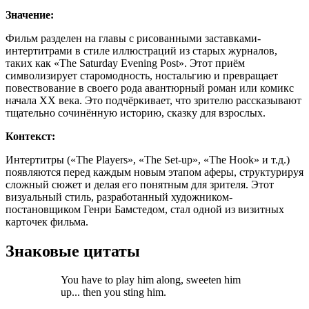
Значение:
Фильм разделен на главы с рисованными заставками-
интертитрами в стиле иллюстраций из старых журналов,
таких как «The Saturday Evening Post». Этот приём
символизирует старомодность, ностальгию и превращает
повествование в своего рода авантюрный роман или комикс
начала XX века. Это подчёркивает, что зрителю рассказывают
тщательно сочинённую историю, сказку для взрослых.
Контекст:
Интертитры («The Players», «The Set-up», «The Hook» и т.д.)
появляются перед каждым новым этапом аферы, структурируя
сложный сюжет и делая его понятным для зрителя. Этот
визуальный стиль, разработанный художником-
постановщиком Генри Бамстедом, стал одной из визитных
карточек фильма.
Знаковые цитаты
You have to play him along, sweeten him
up... then you sting him.