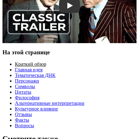
Смотреть трейлер
На этой странице
Краткий обзор
Главная идея
Тематическая ДНК
Персонажи
Символы
Цитаты
Философия
Альтернативные интерпретации
Культурное влияние
Отзывы
Факты
Вопросы
Смотрите также