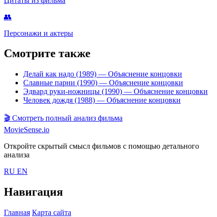
Цитаты из фильма
👥
Персонажи и актеры
Смотрите также
Делай как надо (1989)
— Объяснение концовки
Славные парни (1990)
— Объяснение концовки
Эдвард руки-ножницы (1990)
— Объяснение концовки
Человек дождя (1988)
— Объяснение концовки
🎬
Смотреть полный анализ фильма
MovieSense.io
Откройте скрытый смысл фильмов с помощью детального
анализа
RU
EN
Навигация
Главная
Карта сайта