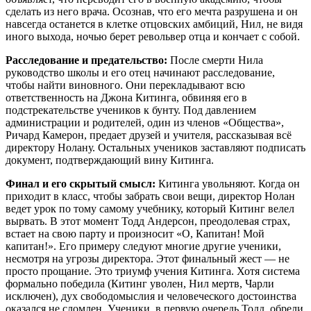
сделать из него врача. Осознав, что его мечта разрушена и он
навсегда останется в клетке отцовских амбиций, Нил, не видя
иного выхода, ночью берет револьвер отца и кончает с собой.
Расследование и предательство:
После смерти Нила
руководство школы и его отец начинают расследование,
чтобы найти виновного. Они перекладывают всю
ответственность на Джона Китинга, обвиняя его в
подстрекательстве учеников к бунту. Под давлением
администрации и родителей, один из членов «Общества»,
Ричард Камерон, предает друзей и учителя, рассказывая всё
директору Нолану. Остальных учеников заставляют подписать
документ, подтверждающий вину Китинга.
Финал и его скрытый смысл:
Китинга увольняют. Когда он
приходит в класс, чтобы забрать свои вещи, директор Нолан
ведет урок по тому самому учебнику, который Китинг велел
вырвать. В этот момент Тодд Андерсон, преодолевая страх,
встает на свою парту и произносит «О, Капитан! Мой
капитан!». Его примеру следуют многие другие ученики,
несмотря на угрозы директора. Этот финальный жест — не
просто прощание. Это триумф учения Китинга. Хотя система
формально победила (Китинг уволен, Нил мертв, Чарли
исключен), дух свободомыслия и человеческого достоинства
оказался не сломлен. Ученики, в первую очередь Тодд, обрели