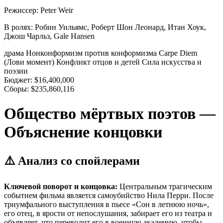
Режиссер:
Peter Weir
В ролях:
Робин Уильямс, Роберт Шон Леонард, Итан Хоук,
Джош Чарльз, Gale Hansen
драма
Нонконформизм против конформизма
Carpe Diem
(Лови момент)
Конфликт отцов и детей
Сила искусства и
поэзии
Бюджет:
$16,400,000
Сборы:
$235,860,116
Общество мёртвых поэтов —
Объяснение концовки
⚠️ Анализ со спойлерами
Ключевой поворот и концовка:
Центральным трагическим
событием фильма является самоубийство Нила Перри. После
триумфального выступления в пьесе «Сон в летнюю ночь»,
его отец, в ярости от непослушания, забирает его из театра и
объявляет, что переводит его в военную академию, чтобы