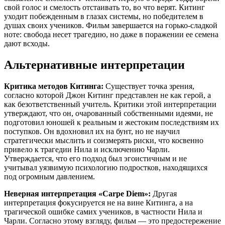
свой голос и смелость отстаивать то, во что верят. Китинг
уходит побежденным в глазах системы, но победителем в
душах своих учеников. Фильм завершается на горько-сладкой
ноте: свобода несет трагедию, но даже в поражении ее семена
дают всходы.
Альтернативные интерпретации
Критика методов Китинга:
Существует точка зрения,
согласно которой Джон Китинг представлен не как герой, а
как безответственный учитель. Критики этой интерпретации
утверждают, что он, очарованный собственными идеями, не
подготовил юношей к реальным и жестоким последствиям их
поступков. Он вдохновил их на бунт, но не научил
стратегически мыслить и соизмерять риски, что косвенно
привело к трагедии Нила и исключению Чарли.
Утверждается, что его подход был эгоистичным и не
учитывал уязвимую психологию подростков, находящихся
под огромным давлением.
Неверная интерпретация «Carpe Diem»:
Другая
интерпретация фокусируется не на вине Китинга, а на
трагической ошибке самих учеников, в частности Нила и
Чарли. Согласно этому взгляду, фильм — это предостережение