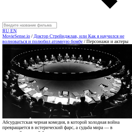
RU
EN
MovieSense.io
/
Доктор Стрейнджлав, или Как я научился не
волноваться и полюбил атомную бомбу
/
Персонажи и актеры
Абсурдистская черная комедия, в которой холодная война
превращается в истерический фарс, а судьба мира — в