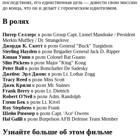
последствиях, его единственная цель — довести свою миссию
до конца, что он и делает с героическим идиотизмом.
В ролях
Питер Селлерс
в роли Group Capt. Lionel Mandrake / President
Merkin Muffley / Dr. Strangelove
Джордж К. Скотт
в роли General "Buck" Turgidson
Sterling Hayden
в роли Brigadier General Jack D. Ripper
Кинан Уинн
в роли Colonel Bat Guano
Slim Pickens
в роли Major "King" Kong
Peter Bull
в роли Botschafter De Sadesky
Джеймс Эрл Джонс
в роли Lt. Lothar Zogg
Tracy Reed
в роли Miss Scott
Джек Крили
в роли Mr. Staines
Frank Berry
в роли Lt. Dietrich
Robert O'Neil
в роли Adm. Randolph
Гленн Бек
в роли Lt. Kivel
Roy Stephens
в роли Frank
Шейн Риммер
в роли Capt. 'Ace' Owens
Hal Galili
в роли Burpelson AFB Defense Team Member
Узнайте больше об этом фильме