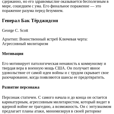
сдержанно, но его здравомыслие оказывается бесполезным в
мире, сошедшем с ума. Его финальное поражение — это
поражение разума перед безумием.
Генерал Бак Тёрджидсон
George C. Scott
Архетип:
Воинственный ястреб
Ключевая черта:
Агрессивный милитаризм
Мотивация
Его мотивирует патологическая ненависть к коммунизму и
твердая вера в военную мощь США. Он получает явное
удовольствие от самой идеи войны и с трудом скрывает свое
разочарование, когда появляются шансы ее предотвратить.
Развитие персонажа
Персонаж статичен. С самого начала и до конца он остается
карикатурным, агрессивным милитаристом, который видит в
ядерной войне не трагедию, а возможность. Он с энтузиазмом
предлагает планы атаки, минимизируя в своей риторике